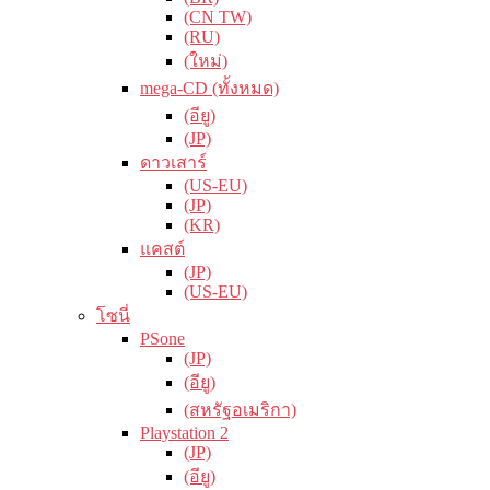
(CN TW)
(RU)
(ใหม่)
mega-CD (ทั้งหมด)
(อียู)
(JP)
ดาวเสาร์
(US-EU)
(JP)
(KR)
แคสต์
(JP)
(US-EU)
โซนี่
PSone
(JP)
(อียู)
(สหรัฐอเมริกา)
Playstation 2
(JP)
(อียู)