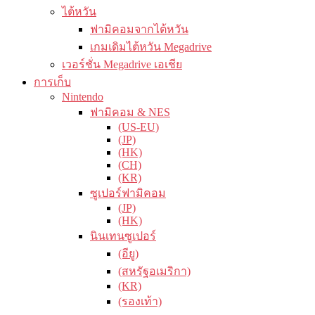
ไต้หวัน
ฟามิคอมจากไต้หวัน
เกมเดิมไต้หวัน Megadrive
เวอร์ชั่น Megadrive เอเชีย
การเก็บ
Nintendo
ฟามิคอม & NES
(US-EU)
(JP)
(HK)
(CH)
(KR)
ซูเปอร์ฟามิคอม
(JP)
(HK)
นินเทนซูเปอร์
(อียู)
(สหรัฐอเมริกา)
(KR)
(รองเท้า)