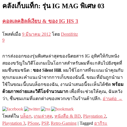
คลังเก็บแท็ก:
รุ่น IG MAG พิเศษ 03
คอลเลคฮิลล์เงียบ & ของ IG HS 3
โพสต์เมื่อ
9 มีนาคม 2012
โดย
Dentifritz
9
การส่งออกของรุ่นพิเศษล่าสุดของนิตยสาร IG อุทิศให้กับหนัง
สยองขวัญในวิดีโอเกมเป็นโอกาสสำหรับผมที่จะกลับไปยังชุดที่
ผมชื่นชมชนิด :
ของ Silent Hill
. ผมใช้โอกาสที่จะแนะนำคุณกับ
ทุกเกมและคำแนะนำจากการเก็บของฉันนี้. ขณะที่มันถูกนำมา
ใช้ในขณะนี้บนบล็อกของฉัน, งานนำเสนอนี้จะเห็นได้ชัด
พร้อม
ด้วยภาพถ่ายและวิดีโอจำนวนมาก
เพื่อที่จะช่วยให้คุณ, ฉันหวัง
ว่า, ชื่นชมเกมที่แตกต่างของพวกเขาในร้านค้าปลีก.
อ่านต่อ
→
โพสต์ใน
บล็อก
,
เกมล่าสุด
,
หนังสือ & BD
,
Playstation 2
,
Playstation 3
,
PSone
,
PSP
,
Retro-Gaming
|
Tagged
อากิระ