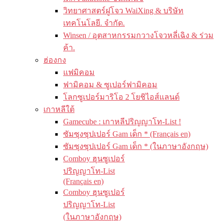
วิทยาศาสตร์ฝูโจว WaiXing & บริษัท
เทคโนโลยี. จำกัด.
Winsen / อุตสาหกรรมกวางโจวหลี่เฉิง & ร่วม
ค้า.
ฮ่องกง
แฟมิคอม
ฟามิคอม & ซูเปอร์ฟามิคอม
โลกซูเปอร์มาริโอ 2 โยชิไอส์แลนด์
เกาหลีใต้
Gamecube : เกาหลีปริญญาโท-List !
ซัมซุงซุปเปอร์ Gam เด็ก * (Français en)
ซัมซุงซุปเปอร์ Gam เด็ก * (ในภาษาอังกฤษ)
Comboy ฮุนซูเปอร์
ปริญญาโท-List
(Français en)
Comboy ฮุนซูเปอร์
ปริญญาโท-List
(ในภาษาอังกฤษ)