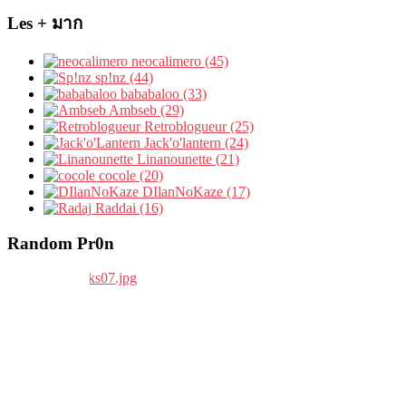
Les + มาก
neocalimero (45)
sp!nz (44)
bababaloo (33)
Ambseb (29)
Retroblogueur (25)
Jack'o'lantern (24)
Linanounette (21)
cocole (20)
DIlanNoKaze (17)
Raddai (16)
Random Pr0n