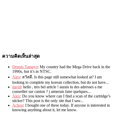
ความคิดเห็นล่าสุด
Dennis Tamayo
:
My country had the Mega Drive back in the
1990s
,
but it’s in NTSC
.
Alex
: สวัสดี.
Is this page still somewhat looked at
?
I am
looking to complete my korean collection
,
but do not have..
.
david
:
hello
,
tres bel article
!
aurais tu des adresses a me
conseiller sur canton
?
j aimerais faire quelques..
.
Álex
: Do you know where can I find a scan of the cartridge’s
sticker? This post is the only site that I saw...
Achoo
: I bought one of these today. If anyone is interested in
knowing anything about it, let me know.