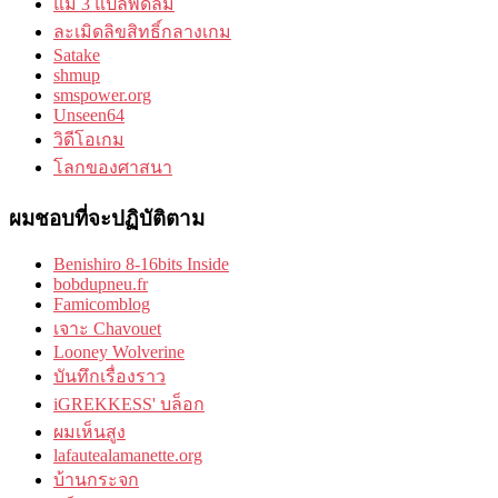
แม่ 3 แปลพัดลม
ละเมิดลิขสิทธิ์กลางเกม
Satake
shmup
smspower.org
Unseen64
วิดีโอเกม
โลกของศาสนา
ผมชอบที่จะปฏิบัติตาม
Benishiro 8-16bits Inside
bobdupneu.fr
Famicomblog
เจาะ Chavouet
Looney Wolverine
บันทึกเรื่องราว
iGREKKESS' บล็อก
ผมเห็นสูง
lafautealamanette.org
บ้านกระจก