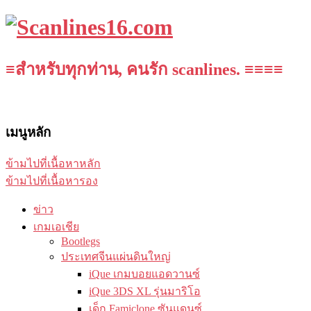
≡สำหรับทุกท่าน, คนรัก scanlines. ≡≡≡≡
เมนูหลัก
ข้ามไปที่เนื้อหาหลัก
ข้ามไปที่เนื้อหารอง
ข่าว
เกมเอเชีย
Bootlegs
ประเทศจีนแผ่นดินใหญ่
iQue เกมบอยแอดวานซ์
iQue 3DS XL รุ่นมาริโอ
เด็ก Famiclone ซันแดนซ์