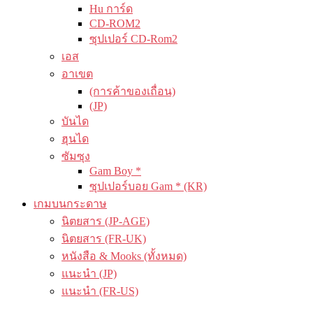
Hu การ์ด
CD-ROM2
ซุปเปอร์ CD-Rom2
เอส
อาเขต
(การค้าของเถื่อน)
(JP)
บันได
ฮุนได
ซัมซุง
Gam Boy *
ซุปเปอร์บอย Gam * (KR)
เกมบนกระดาษ
นิตยสาร (JP-AGE)
นิตยสาร (FR-UK)
หนังสือ & Mooks (ทั้งหมด)
แนะนำ (JP)
แนะนำ (FR-US)