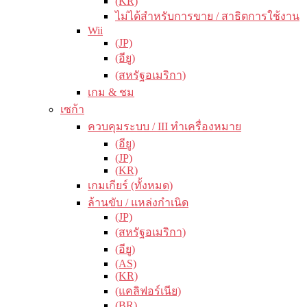
(KR)
ไม่ได้สำหรับการขาย / สาธิตการใช้งาน
Wii
(JP)
(อียู)
(สหรัฐอเมริกา)
เกม & ชม
เซก้า
ควบคุมระบบ / III ทำเครื่องหมาย
(อียู)
(JP)
(KR)
เกมเกียร์ (ทั้งหมด)
ล้านขับ / แหล่งกำเนิด
(JP)
(สหรัฐอเมริกา)
(อียู)
(AS)
(KR)
(แคลิฟอร์เนีย)
(BR)