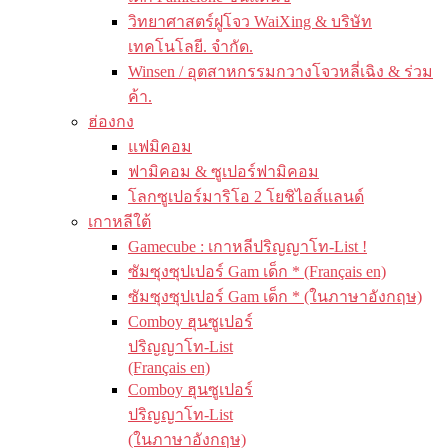
วิทยาศาสตร์ฝูโจว WaiXing & บริษัท
เทคโนโลยี. จำกัด.
Winsen / อุตสาหกรรมกวางโจวหลี่เฉิง & ร่วม
ค้า.
ฮ่องกง
แฟมิคอม
ฟามิคอม & ซูเปอร์ฟามิคอม
โลกซูเปอร์มาริโอ 2 โยชิไอส์แลนด์
เกาหลีใต้
Gamecube : เกาหลีปริญญาโท-List !
ซัมซุงซุปเปอร์ Gam เด็ก * (Français en)
ซัมซุงซุปเปอร์ Gam เด็ก * (ในภาษาอังกฤษ)
Comboy ฮุนซูเปอร์
ปริญญาโท-List
(Français en)
Comboy ฮุนซูเปอร์
ปริญญาโท-List
(ในภาษาอังกฤษ)