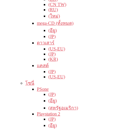
(CN TW)
(RU)
(ใหม่)
mega-CD (ทั้งหมด)
(อียู)
(JP)
ดาวเสาร์
(US-EU)
(JP)
(KR)
แคสต์
(JP)
(US-EU)
โซนี่
PSone
(JP)
(อียู)
(สหรัฐอเมริกา)
Playstation 2
(JP)
(อียู)