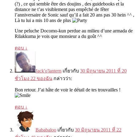
(?) ,
ce qui semble être des doujins
,
des guidebooks et la
distance ne t’as visiblement pas empêché de fêter
l’anniversaire de Sonic sauf qu’il a fait
20
ans pas
30
hein ^^
,
Là tu lui a mis
10
ans de plus
Une peluche Docomo-kun perdue au milieu d’une armada de
Rilakkuma je vois que monsieur a du goût ^^
ตอบ
↓
Jack'o'lantern
เกี่ยวกับ
30 มิถุนายน 2011 ที่ 20
ชั่วโมง 22 ของฉัน
กล่าวว่า:
Bon retour
.
J’ai hâte de voir le détail de tes trouvailles
!
ตอบ
↓
Bababaloo
เกี่ยวกับ
30 มิถุนายน 2011 ที่ 22