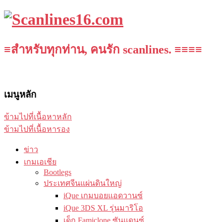
≡สำหรับทุกท่าน, คนรัก scanlines. ≡≡≡≡
เมนูหลัก
ข้ามไปที่เนื้อหาหลัก
ข้ามไปที่เนื้อหารอง
ข่าว
เกมเอเชีย
Bootlegs
ประเทศจีนแผ่นดินใหญ่
iQue เกมบอยแอดวานซ์
iQue 3DS XL รุ่นมาริโอ
เด็ก Famiclone ซันแดนซ์