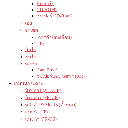
Hu การ์ด
CD-ROM2
ซุปเปอร์ CD-Rom2
เอส
อาเขต
(การค้าของเถื่อน)
(JP)
บันได
ฮุนได
ซัมซุง
Gam Boy *
ซุปเปอร์บอย Gam * (KR)
เกมบนกระดาษ
นิตยสาร (JP-AGE)
นิตยสาร (FR-UK)
หนังสือ & Mooks (ทั้งหมด)
แนะนำ (JP)
แนะนำ (FR-US)