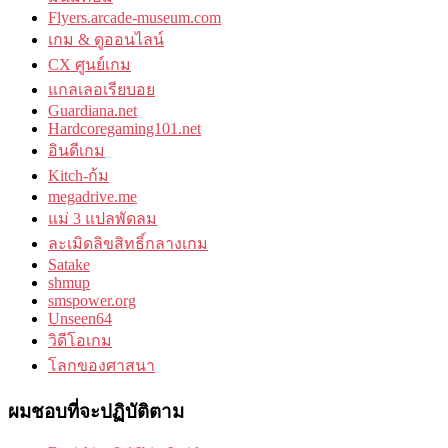
Flyers.arcade-museum.com
เกม & ดูออนไลน์
CX ศูนย์เกม
แกลเลอเรียบอย
Guardiana.net
Hardcoregaming101.net
อินดีเกม
Kitch-ก้ม
megadrive.me
แม่ 3 แปลพัดลม
ละเมิดลิขสิทธิ์กลางเกม
Satake
shmup
smspower.org
Unseen64
วิดีโอเกม
โลกของศาสนา
ผมชอบที่จะปฏิบัติตาม