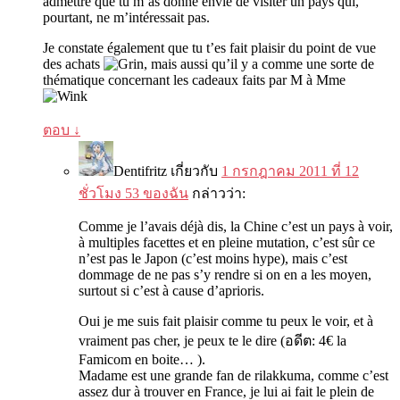
admettre que tu m’as donné envie de visiter un pays qui
,
pourtant
,
ne m’intéressait pas
.
Je constate également que tu t’es fait plaisir du point de vue
des achats
,
mais aussi qu’il y a comme une sorte de
thématique concernant les cadeaux faits par M à Mme
ตอบ
↓
Dentifritz
เกี่ยวกับ
1 กรกฎาคม 2011 ที่ 12
ชั่วโมง 53 ของฉัน
กล่าวว่า:
Comme je l’avais déjà dis
,
la Chine c’est un pays à voir
,
à multiples facettes et en pleine mutation
,
c’est sûr ce
n’est pas le Japon
(
c’est moins hype
),
mais c’est
dommage de ne pas s’y rendre si on en a les moyen
,
surtout si c’est à cause d’aprioris
.
Oui je me suis fait plaisir comme tu peux le voir
,
et à
vraiment pas cher
,
je peux te le dire
(อดีต: 4
€ la
Famicom en boite
… ).
Madame est une grande fan de rilakkuma
,
comme c’est
assez dur à trouver en France
,
je lui ai fait le plein de