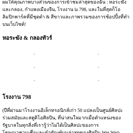
ผมให้คุณภาพบางส่วนของการเข้าชมล่าสุดของฉัน : หอระฆัง
และกลอง, กำแพงเมืองจีน, โรงงาน la 798, และในที่สุดก็โอ
ลิมปิกพาร์คที่มีชุดดำ & สีขาวและภาพรวมของการช้อปปิ้งที่ทำ
บนเว็บไซต์!
หอระฆัง & กลองทัวร์
โรงงาน 798
(ปีที่ผ่านมาโรงงานอิเล็กทรอนิกส์เก่า 50 แปลงเป็นศูนย์ศิลปะ
ร่วมสมัยและสตูดิโอศิลปิน, ที่น่าสนใจมากเมื่อตำแหน่งของ
รัฐบาลในทุกสิ่งที่เรารู้ว่าไม่ได้เป็นศิลปะของการ
โฆษณาชวนเชื่อและทำทัณฑ์บนล่าสุดของศิลปิน Wei Wei).