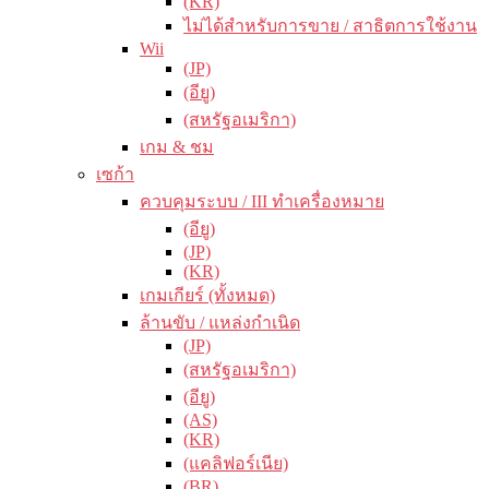
(KR)
ไม่ได้สำหรับการขาย / สาธิตการใช้งาน
Wii
(JP)
(อียู)
(สหรัฐอเมริกา)
เกม & ชม
เซก้า
ควบคุมระบบ / III ทำเครื่องหมาย
(อียู)
(JP)
(KR)
เกมเกียร์ (ทั้งหมด)
ล้านขับ / แหล่งกำเนิด
(JP)
(สหรัฐอเมริกา)
(อียู)
(AS)
(KR)
(แคลิฟอร์เนีย)
(BR)