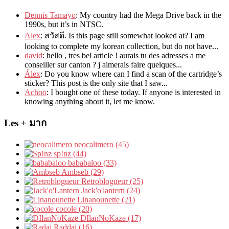
Dennis Tamayo
:
My country had the Mega Drive back in the
1990s
,
but it’s in NTSC
.
Alex
: สวัสดี.
Is this page still somewhat looked at
?
I am
looking to complete my korean collection
,
but do not have..
.
david
:
hello
,
tres bel article
!
aurais tu des adresses a me
conseiller sur canton
?
j aimerais faire quelques..
.
Álex
: Do you know where can I find a scan of the cartridge’s
sticker? This post is the only site that I saw...
Achoo
: I bought one of these today. If anyone is interested in
knowing anything about it, let me know.
Les + มาก
neocalimero (45)
sp!nz (44)
bababaloo (33)
Ambseb (29)
Retroblogueur (25)
Jack'o'lantern (24)
Linanounette (21)
cocole (20)
DIlanNoKaze (17)
Raddai (16)