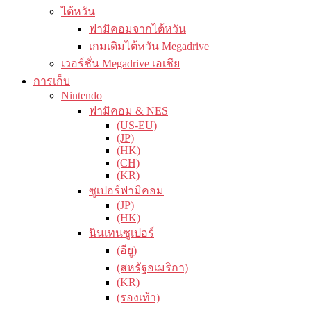
ไต้หวัน
ฟามิคอมจากไต้หวัน
เกมเดิมไต้หวัน Megadrive
เวอร์ชั่น Megadrive เอเชีย
การเก็บ
Nintendo
ฟามิคอม & NES
(US-EU)
(JP)
(HK)
(CH)
(KR)
ซูเปอร์ฟามิคอม
(JP)
(HK)
นินเทนซูเปอร์
(อียู)
(สหรัฐอเมริกา)
(KR)
(รองเท้า)