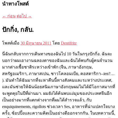
นำทางโพสต์
←
ก่อน
ต่อไป
→
ปักกิ่ง, กลับ.
โพสต์เมื่อ
30 มิถุนายน 2011
โดย
Dentifritz
นี่ฉันกลับจากการเดินทางของฉันไป 10 วันในกรุงปักกิ่ง. ฉันจะ
บอกว่าผมเอางานฉลองตาของฉันและฉันได้พบกับผู้คนจำนวน
มากต่างเชื้อชาติระหว่างเข้าพัก (จีน, ภาษาอังกฤษ,
สหรัฐอเมริกา, ภาษาสเปน, ชาวโคลอมเบีย, คอสตาริกา--ien?…
). มันทำให้ฉันมากที่จะหาคืนนี้ทางสังคมและระหว่างประเทศ,
และมันช่วยให้ฉันน้อยสนิมภาษาอังกฤษผมไม่ได้มีโอกาสมากที่
จะพูดคุยในปีที่ผ่านมา. ผมยังได้ค้นพบแง่มุมของประเทศจีนอีก
เป็นอย่างมากที่แตกต่างจากที่ผมได้สำรวจแล้ว, กับ
enquiquinements, rigollots ช่วงเวลา Ses, อาหารที่น่าแปลกใจบาง
ครั้ง, ช้อปปิ้งและความคิดเป็นอย่างดีออกจากกัน. ในบทความนี้,