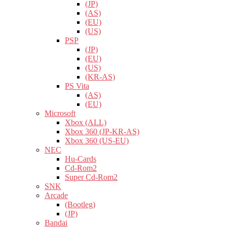
(JP)
(AS)
(EU)
(US)
PSP
(JP)
(EU)
(US)
(KR-AS)
PS Vita
(AS)
(EU)
Microsoft
Xbox (ALL)
Xbox 360 (JP-KR-AS)
Xbox 360 (US-EU)
NEC
Hu-Cards
Cd-Rom2
Super Cd-Rom2
SNK
Arcade
(Bootleg)
(JP)
Bandai