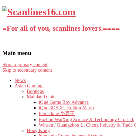
≡For all of you, scanlines lovers.≡≡≡≡
Main menu
Skip to primary content
Skip to secondary content
News
Asian Gaming
Bootlegs
Mainland China
iQue Game Boy Advance
iQue 3DS XL Edition Mario
Famiclone 小霸王
Fuzhou WaiXing Science & Technology Co. Ltd.
Winsen / Guangzhou Li Cheng Industry & Trade 
Hong Kong
Nintendo Entertainement System