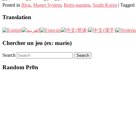
Posted in
Blog
,
Master System
,
Retro-gaming
,
South Korea
|
Tagged
Translation
Chercher un jeu (ex: mario)
Search
Random Pr0n