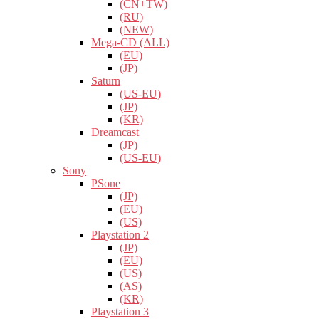
(CN+TW)
(RU)
(NEW)
Mega-CD (ALL)
(EU)
(JP)
Saturn
(US-EU)
(JP)
(KR)
Dreamcast
(JP)
(US-EU)
Sony
PSone
(JP)
(EU)
(US)
Playstation 2
(JP)
(EU)
(US)
(AS)
(KR)
Playstation 3