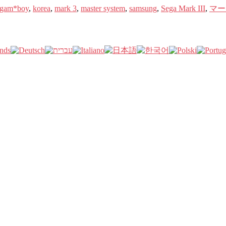
gam*boy
,
korea
,
mark 3
,
master system
,
samsung
,
Sega Mark III
,
マーク