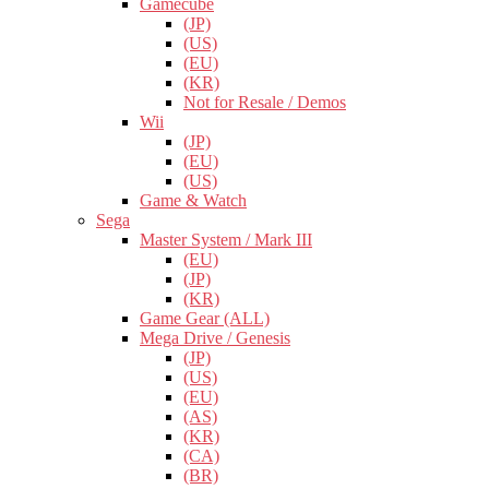
Gamecube
(JP)
(US)
(EU)
(KR)
Not for Resale / Demos
Wii
(JP)
(EU)
(US)
Game & Watch
Sega
Master System / Mark III
(EU)
(JP)
(KR)
Game Gear (ALL)
Mega Drive / Genesis
(JP)
(US)
(EU)
(AS)
(KR)
(CA)
(BR)