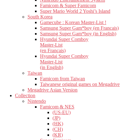
Famicom & Super Famicom
Super Mario World 2 Yoshi’s Island
South Korea
Gamecube : Korean Master-List !
Samsung Super Gam*boy (en Français)
Samsung Super Gam*boy (in English)
Hyundai Super Comboy
Master-List
(en Français)
Hyundai Super Comboy
Master-List
(in English)
Taiwan
Famicom from Taiwan
Taiwanese original games on Megadrive
Megadrive Asian Version
Collection
Nintendo
Famicom & NES
(US-EU)
(JP)
(HK)
(CH)
(KR)