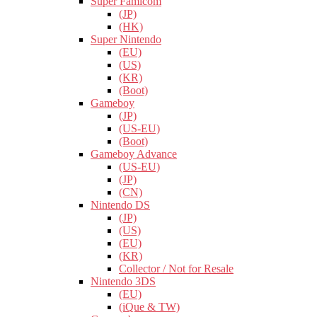
Super Famicom
(JP)
(HK)
Super Nintendo
(EU)
(US)
(KR)
(Boot)
Gameboy
(JP)
(US-EU)
(Boot)
Gameboy Advance
(US-EU)
(JP)
(CN)
Nintendo DS
(JP)
(US)
(EU)
(KR)
Collector / Not for Resale
Nintendo 3DS
(EU)
(iQue & TW)