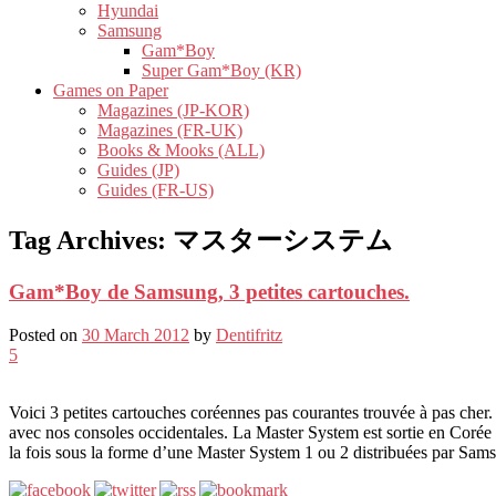
Hyundai
Samsung
Gam*Boy
Super Gam*Boy (KR)
Games on Paper
Magazines (JP-KOR)
Magazines (FR-UK)
Books & Mooks (ALL)
Guides (JP)
Guides (FR-US)
Tag Archives:
マスターシステム
Gam*Boy de Samsung, 3 petites cartouches.
Posted on
30 March 2012
by
Dentifritz
5
Voici 3 petites cartouches coréennes pas courantes trouvée à pas cher. 
avec nos consoles occidentales. La Master System est sortie en Coré
la fois sous la forme d’une Master System 1 ou 2 distribuées par Sams