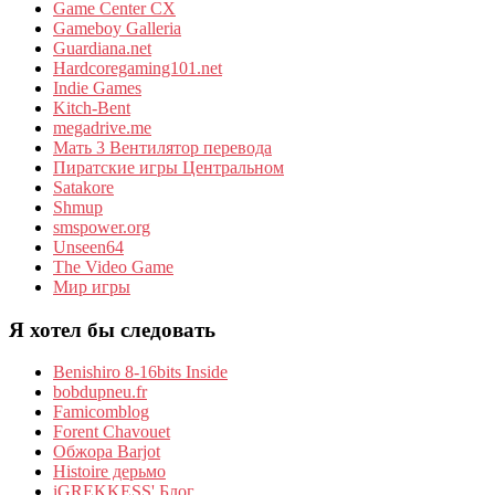
Game Center CX
Gameboy Galleria
Guardiana.net
Hardcoregaming101.net
Indie Games
Kitch-Bent
megadrive.me
Мать 3 Вентилятор перевода
Пиратские игры Центральном
Satakore
Shmup
smspower.org
Unseen64
The Video Game
Мир игры
Я хотел бы следовать
Benishiro 8-16bits Inside
bobdupneu.fr
Famicomblog
Forent Chavouet
Обжора Barjot
Histoire дерьмо
iGREKKESS' Блог