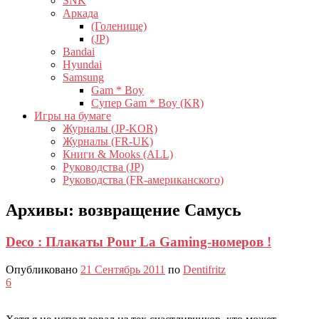
SNK
Аркада
(Голенище)
(JP)
Bandai
Hyundai
Samsung
Gam * Boy
Супер Gam * Boy (KR)
Игры на бумаге
Журналы (JP-KOR)
Журналы (FR-UK)
Книги & Mooks (ALL)
Руководства (JP)
Руководства (FR-американского)
Архивы:
возвращение Самусь
Deco : Плакаты Pour La Gaming-номеров !
Опубликовано
21 Сентябрь 2011
по
Dentifritz
6