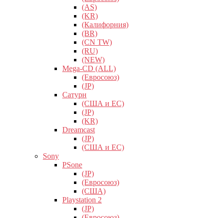
(AS)
(KR)
(Калифорния)
(BR)
(CN TW)
(RU)
(NEW)
Mega-CD (ALL)
(Евросоюз)
(JP)
Сатурн
(США и ЕС)
(JP)
(KR)
Dreamcast
(JP)
(США и ЕС)
Sony
PSone
(JP)
(Евросоюз)
(США)
Playstation 2
(JP)
(Евросоюз)