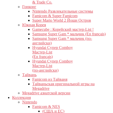
& Trade Co.
Гонконг
Nintendo Развлекательные системы
Famicom & Super Famicom
Super Mario World 2 Йоши Остров
Южная Корея
Gamecube : Корейский мастер-List !
Samsung Super Gam * мальчик (En français)
Samsung Super Gam * мальчик (по-
английски)
Hyundai Супер Comboy
Мастер-List
(En français)
Hyundai Супер Comboy
Мастер-List
(по-английски)
Тайвань
Famicom из Тайваня
Тайваньская оригинальной игры на
Megadrive
Megadrive азиатской версии
Коллекция
Nintendo
Famicom & NES
(США и ЕС)