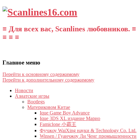
≡ Для всех вас, Scanlines любовников. ≡
≡ ≡ ≡
Главное меню
Перейти к основному содержимому
Перейти к дополнительному содержимому
Новости
Азиатские игры
Bootlegs
Материковом Китае
Ique Game Boy Advance
Ique 3DS XL издание Марио
Famiclone 小霸王
Фучжоу WaiXing науки & Technology Co. Ltd.
Winsen / Гуанчжоу Ли Ченг промышленности