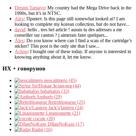
Dennis Tamayo
:
My country had the Mega Drive back in the
1990s
,
but it’s in NTSC
.
Alex
: Привет.
Is this page still somewhat looked at
?
I am
looking to complete my korean collection
,
but do not have..
.
david
:
hello
,
tres bel article
!
aurais tu des adresses a me
conseiller sur canton
?
j aimerais faire quelques..
.
Álex
: Do you know where can I find a scan of the cartridge’s
sticker? This post is the only site that I saw...
Achoo
: I bought one of these today. If anyone is interested in
knowing anything about it, let me know.
ИХ + говорунов
neocalimero (45)
Sp!Новая Зеландия (44)
bababaloo (33)
Ambseb (29)
Retroblogueur (25)
Jack'o'lantern (24)
Linanounette (21)
cocole (20)
DIlanNoKaze (17)
Radaj (16)