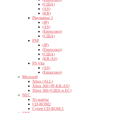
(США)
(AS)
(KR)
Playstation 3
(JP)
(AS)
(Евросоюз)
(США)
PSP
(JP)
(Евросоюз)
(США)
(KR-AS)
PS Vita
(AS)
(Евросоюз)
Microsoft
Xbox (ALL)
Xbox 360 (JP-KR-AS)
Xbox 360 (США и ЕС)
NEC
Ху-карты
CD-ROM2
Супер CD-ROM 2