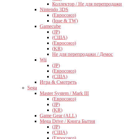
Коллектор / Не для перепродажи
Nintendo 3DS
(Евросоюз)
(Ique & TW)
Gamecube
(JP)
(США)
(Евросоюз)
(KR)
Не для перепродажи / Демос
Wii
(JP)
(Евросоюз)
(США)
Игра & Смотреть
Sega
Master System / Mark III
(Евросоюз)
(JP)
(KR)
Game Gear (ALL)
Mega Drive / Книга Бытия
(JP)
(США)
(Евросоюз)