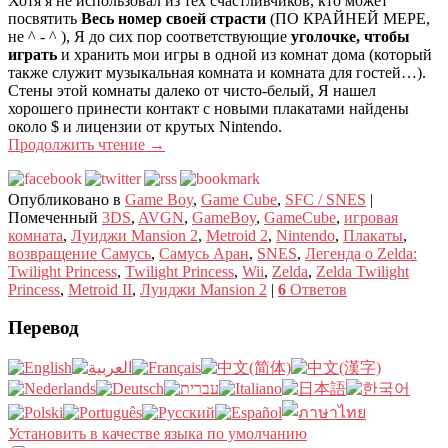
Хотя я не использовал из тех счастливчиков, кто может
посвятить
Весь номер своей страсти
(ПО КРАЙНЕЙ МЕРЕ,
не ^ - ^ ), Я до сих пор соответствующие
уголочке, чтобы
играть
и хранить мои игры в одной из комнат дома (который
также служит музыкальная комната и комната для гостей…).
Стены этой комнаты далеко от чисто-белый, Я нашел
хорошего принести контакт с новыми плакатами найдены
около $ и лицензии от крутых Nintendo.
Продолжить чтение
→
Опубликовано в
Game Boy
,
Game Cube
,
SFC / SNES
|
Помеченный
3DS
,
AVGN
,
GameBoy
,
GameCube
,
игровая
комната
,
Луиджи Mansion 2
,
Metroid 2
,
Nintendo
,
Плакаты
,
возвращение Самусь
,
Самусь Аран
,
SNES
,
Легенда о Zelda:
Twilight Princess
,
Twilight Princess
,
Wii
,
Zelda
,
Zelda Twilight
Princess
,
Metroid II
,
Луиджи Mansion 2
|
6
Ответов
Перевод
Установить в качестве языка по умолчанию