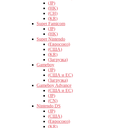
(JP)
(HK)
(CH)
(KR)
Super Famicom
(JP)
(HK)
Super Nintendo
(Евросоюз)
(США)
(KR)
(Загрузка)
Gameboy
(JP)
(США и ЕС)
(Загрузка)
Gameboy Advance
(США и ЕС)
(JP)
(CN)
Nintendo DS
(JP)
(США)
(Евросоюз)
(KR)