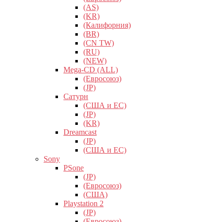
(AS)
(KR)
(Калифорния)
(BR)
(CN TW)
(RU)
(NEW)
Mega-CD (ALL)
(Евросоюз)
(JP)
Сатурн
(США и ЕС)
(JP)
(KR)
Dreamcast
(JP)
(США и ЕС)
Sony
PSone
(JP)
(Евросоюз)
(США)
Playstation 2
(JP)
(Евросоюз)