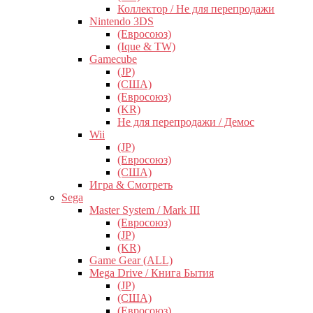
Коллектор / Не для перепродажи
Nintendo 3DS
(Евросоюз)
(Ique & TW)
Gamecube
(JP)
(США)
(Евросоюз)
(KR)
Не для перепродажи / Демос
Wii
(JP)
(Евросоюз)
(США)
Игра & Смотреть
Sega
Master System / Mark III
(Евросоюз)
(JP)
(KR)
Game Gear (ALL)
Mega Drive / Книга Бытия
(JP)
(США)
(Евросоюз)