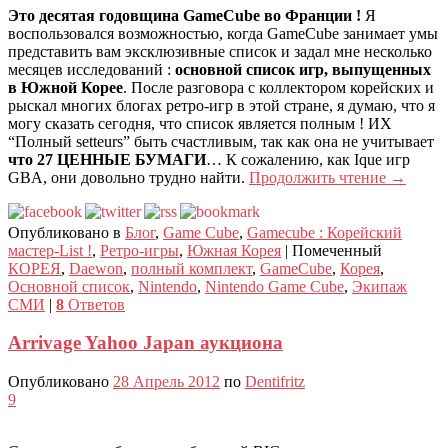
Это десятая годовщина GameCube во Франции !
Я
воспользовался возможностью, когда GameCube занимает умы
представить вам эксклюзивные список и задал мне несколько
месяцев исследований :
основной список игр, выпущенных
в Южной Корее
. После разговора с коллектором корейских и
рыскал многих блогах ретро-игр в этой стране, я думаю, что я
могу сказать сегодня, что список является полным ! ИХ
“Полный setteurs” быть счастливым, так как она не учитывает
что 27 ЦЕННЫЕ БУМАГИ
… К сожалению, как Ique игр
GBA, они довольно трудно найти.
Продолжить чтение
→
Опубликовано в
Блог
,
Game Cube
,
Gamecube : Корейский
мастер-List !
,
Ретро-игры
,
Южная Корея
|
Помеченный
КОРЕЯ
,
Daewon
,
полный комплект
,
GameCube
,
Корея
,
Основной список
,
Nintendo
,
Nintendo Game Cube
,
Экипаж
СМИ
|
8
Ответов
Arrivage Yahoo Japan аукциона
Опубликовано
28 Апрель 2012
по
Dentifritz
9