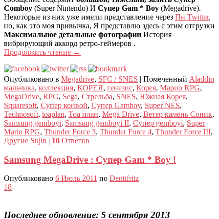
Comboy
(Super Nintendo) И
Супер Gam * Boy
(Megadrive).
Некоторые из них уже имели представление через
Пн Twitter
,
но, как это моя привычка, Я представлю здесь с этим отгрузки
Максимальное детальные фотографии
История
вибрирующий аккорд ретро-геймеров .
Продолжить чтение
→
Опубликовано в
Megadrive
,
SFC / SNES
|
Помеченный
Aladdin
мальчика
,
коллекция
,
КОРЕЯ
,
генезис
,
Корея
,
Марио RPG
,
MegaDrive
,
RPG
,
Sega
,
Стрельба
,
SNES
,
Южная Корея
,
Squaresoft
,
Супер конвой
,
Супер Gamboy
,
Super NES
,
Technosoft
,
toaplan
,
Тоа план
,
Mega Drive
,
Ветер камень Соник
,
Samsung gemboyi
,
Samsung gemboyi II
,
Супер gemboyi
,
Super
Mario RPG
,
Thunder Force 3
,
Thunder Force 4
,
Thunder Force III
,
Другие Sujin
|
10
Ответов
Samsung MegaDrive : Супер Gam * Boy !
Опубликовано
6 Июль 2011
по
Dentifritz
18
Последнее обновление: 5 сентября 2013