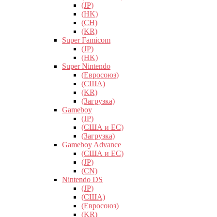
(JP)
(HK)
(CH)
(KR)
Super Famicom
(JP)
(HK)
Super Nintendo
(Евросоюз)
(США)
(KR)
(Загрузка)
Gameboy
(JP)
(США и ЕС)
(Загрузка)
Gameboy Advance
(США и ЕС)
(JP)
(CN)
Nintendo DS
(JP)
(США)
(Евросоюз)
(KR)