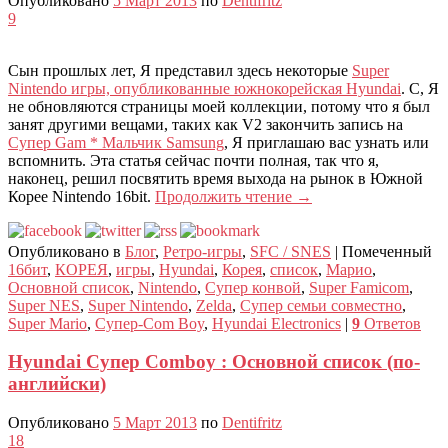
Опубликовано
5 Март 2013
по
Dentifritz
9
Сын прошлых лет, Я представил здесь некоторые
Super
Nintendo игры, опубликованные южнокорейская Hyundai
. С, Я
не обновляются страницы моей коллекции, потому что я был
занят другими вещами, таких как V2 закончить запись на
Супер Gam * Мальчик Samsung
, Я приглашаю вас узнать или
вспомнить. Эта статья сейчас почти полная, так что я,
наконец, решил посвятить время выхода на рынок в Южной
Корее Nintendo 16bit.
Продолжить чтение
→
Опубликовано в
Блог
,
Ретро-игры
,
SFC / SNES
|
Помеченный
16бит
,
КОРЕЯ
,
игры
,
Hyundai
,
Корея
,
список
,
Марио
,
Основной список
,
Nintendo
,
Супер конвой
,
Super Famicom
,
Super NES
,
Super Nintendo
,
Zelda
,
Супер семьи совместно
,
Super Mario
,
Супер-Com Boy
,
Hyundai Electronics
|
9
Ответов
Hyundai Супер Comboy : Основной список (по-
английски)
Опубликовано
5 Март 2013
по
Dentifritz
18