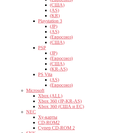
(США)
(AS)
(KR)
Playstation 3
(JP)
(AS)
(Евросоюз)
(США)
PSP
(JP)
(Евросоюз)
(США)
(KR-AS)
PS Vita
(AS)
(Евросоюз)
Microsoft
Xbox (ALL)
Xbox 360 (JP-KR-AS)
Xbox 360 (США и ЕС)
NEC
Ху-карты
CD-ROM2
Супер CD-ROM 2