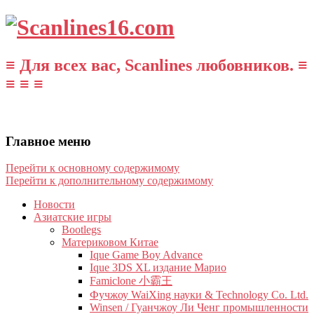
≡ Для всех вас, Scanlines любовников. ≡
≡ ≡ ≡
Главное меню
Перейти к основному содержимому
Перейти к дополнительному содержимому
Новости
Азиатские игры
Bootlegs
Материковом Китае
Ique Game Boy Advance
Ique 3DS XL издание Марио
Famiclone 小霸王
Фучжоу WaiXing науки & Technology Co. Ltd.
Winsen / Гуанчжоу Ли Ченг промышленности