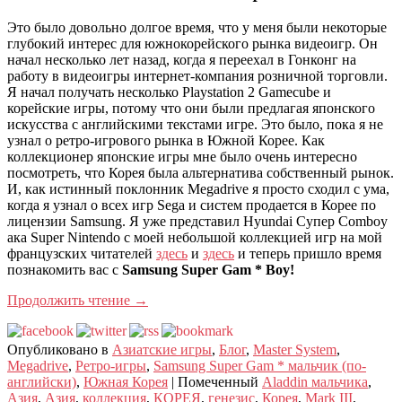
Это было довольно долгое время, что у меня были некоторые
глубокий интерес для южнокорейского рынка видеоигр. Он
начал несколько лет назад, когда я переехал в Гонконг на
работу в видеоигры интернет-компания розничной торговли.
Я начал получать несколько Playstation 2 Gamecube и
корейские игры, потому что они были предлагая японского
искусства с английскими текстами игре. Это было, пока я не
узнал о ретро-игрового рынка в Южной Корее. Как
коллекционер японские игры мне было очень интересно
посмотреть, что Корея была альтернатива собственный рынок.
И, как истинный поклонник Megadrive я просто сходил с ума,
когда я узнал о всех игр Sega и систем продается в Корее по
лицензии Samsung. Я уже представил Hyundai Супер Comboy
ака Super Nintendo с моей небольшой коллекцией игр на мой
французских читателей
здесь
и
здесь
и теперь пришло время
познакомить вас с
Samsung Super Gam * Boy!
Продолжить чтение
→
Опубликовано в
Азиатские игры
,
Блог
,
Master System
,
Megadrive
,
Ретро-игры
,
Samsung Super Gam * мальчик (по-
английски)
,
Южная Корея
|
Помеченный
Aladdin мальчика
,
Азия
,
Азия
,
коллекция
,
КОРЕЯ
,
генезис
,
Корея
,
Mark III
,