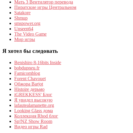
Мать 3 Вентилятор перевода
Пиратские игры Центральном
Satakore
Shmup
smspower.org
Unseen64
The Video Game
Мир игры
Я хотел бы следовать
Benishiro 8-16bits Inside
bobdupneu.fr
Famicomblog
Forent Chavouet
Обжора Barjot
Histoire дерьмо
iGREKKESS' Блог
Я увидел высокую
lafautealamanette.org
Looking Glass дома
Коллекция Rhod блог
Sp!NZ Show Room
Видео игры Rad