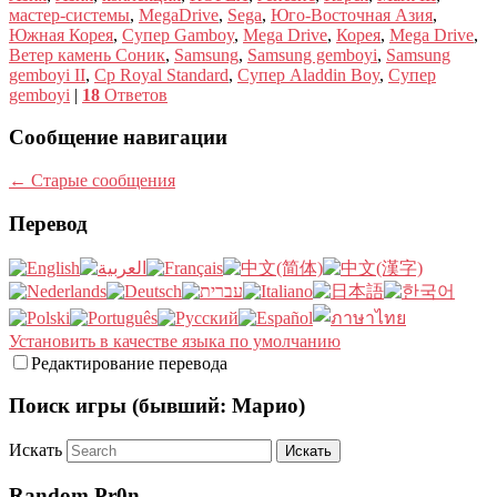
мастер-системы
,
MegaDrive
,
Sega
,
Юго-Восточная Азия
,
Южная Корея
,
Супер Gamboy
,
Mega Drive
,
Корея
,
Mega Drive
,
Ветер камень Соник
,
Samsung
,
Samsung gemboyi
,
Samsung
gemboyi II
,
Ср Royal Standard
,
Супер Aladdin Boy
,
Супер
gemboyi
|
18
Ответов
Сообщение навигации
←
Старые сообщения
Перевод
Установить в качестве языка по умолчанию
Редактирование перевода
Поиск игры (бывший: Марио)
Искать
Random Pr0n