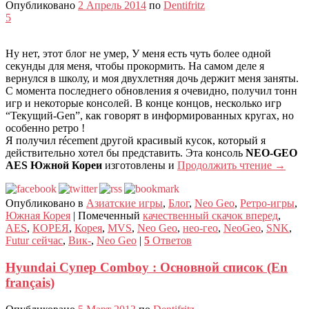
Опубликовано
2 Апрель 2014
по
Dentifritz
5
Ну нет, этот блог не умер, У меня есть чуть более одной
секунды для меня, чтобы прокормить. На самом деле я
вернулся в школу, и моя двухлетняя дочь держит меня заняты.
С момента последнего обновления я очевидно, получил тонн
игр и некоторые консолей. В конце концов, несколько игр
“Текущий-Gen”, как говорят в информированных кругах, но
особенно ретро !
Я получил récement другой красивый кусок, который я
действительно хотел бы представить. Эта консоль
NEO-GEO
AES Южной Кореи
изготовлены и
Продолжить чтение
→
Опубликовано в
Азиатские игры
,
Блог
,
Neo Geo
,
Ретро-игры
,
Южная Корея
|
Помеченный
качественный скачок вперед
,
AES
,
КОРЕЯ
,
Корея
,
MVS
,
Neo Geo
,
нео-гео
,
NeoGeo
,
SNK
,
Futur сейчас
,
Вик-
,
Neo Geo
|
5
Ответов
Hyundai Супер Comboy : Основной список (En
français)