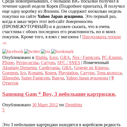
Среди новоприбывших, с большой BIG посылки получил в
течение одной недели Корея (Подробнее приехать), Я получил
еще одну коробку из Японии. Он содержит несколько недель
покупки на сайте
Yahoo Japan аукциона
. Это первый раз,
когда я заказ через этот веб-сайт
доверенность
(ПРОМЕЖУТОЧНЫЙ) и я должен сказать, что я очень
счастлива с обоих последних его реактивность, но и моих
покупок. Кроме того, я взял с магазина !
Продолжить чтение
→
Опубликовано в
Blabla
,
Блог
,
GBA
,
Nes / Famicom
,
PC-Engine
,
PSone
,
Ретро-игры
,
Сатурн
,
SFC / SNES
|
Помеченный
Akumajo Densetsu
,
Castlevania
,
GBA
,
Gegege не Kitarou
,
Goemon
,
Ico
,
Konami
,
Корея
,
Playstation
,
Сатурн
,
Тень колосса
,
Шиноби
,
Super Famicom
,
Ванда
,
Yahoo Japan аукциона
|
9
Ответов
Samsung Gam * Boy, 3 небольшие картриджи.
Опубликовано
30 Март 2012
по
Dentifritz
5
Это 3 небольшие картриджи находятся в корейском редкость