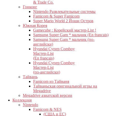
& Trade Co.
Гонконг
Nintendo Развлекательные системы
Famicom & Super Famicom
Super Mario World 2 Йоши Остров
Южная Корея
Gamecube : Корейский мастер-List !
Samsung Super Gam * мальчик (En français)
Samsung Super Gam * мальчик (по-
английски)
Hyundai Супер Comboy
Мастер-List
(En français)
Hyundai Супер Comboy
Мастер-List
(по-английски)
Тайвань
Famicom из Тайваня
Тайваньская оригинальной игры на
Megadrive
Megadrive азиатской версии
Коллекция
Nintendo
Famicom & NES
(США и ЕС)