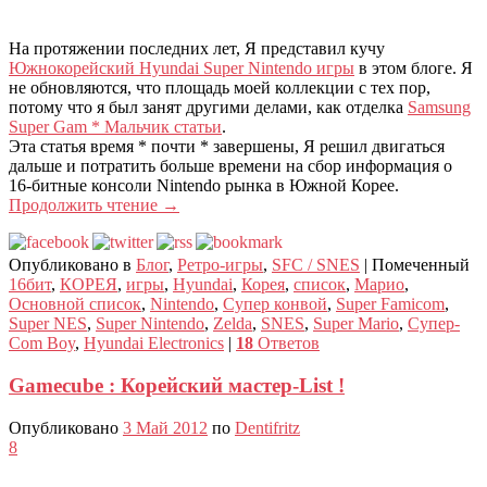
На протяжении последних лет, Я представил кучу
Южнокорейский Hyundai Super Nintendo игры
в этом блоге. Я
не обновляются, что площадь моей коллекции с тех пор,
потому что я был занят другими делами, как отделка
Samsung
Super Gam * Мальчик статьи
.
Эта статья время * почти * завершены, Я решил двигаться
дальше и потратить больше времени на сбор информация о
16-битные консоли Nintendo рынка в Южной Корее.
Продолжить чтение
→
Опубликовано в
Блог
,
Ретро-игры
,
SFC / SNES
|
Помеченный
16бит
,
КОРЕЯ
,
игры
,
Hyundai
,
Корея
,
список
,
Марио
,
Основной список
,
Nintendo
,
Супер конвой
,
Super Famicom
,
Super NES
,
Super Nintendo
,
Zelda
,
SNES
,
Super Mario
,
Супер-
Com Boy
,
Hyundai Electronics
|
18
Ответов
Gamecube : Корейский мастер-List !
Опубликовано
3 Май 2012
по
Dentifritz
8