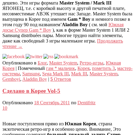
дешево. Эти игры формата
Master System / Mark III
ЯПОНЕЦ, т.е. с коробкой высоту и другой печатной плате,
несовместимые АВЭК утешает нас Западе. Master System была
выпущена в Корее под именем
Gam * Boy
и немного позже в
этом году 90 под названием’
Aladdin Boy
( см. мой
Южная
досье Супер Gam * Boy
), как в форме Master System 1 ИЛИ 2
Samsung distribuées пары. Многие трудно найти элементы,
даже как свободный 3 игры маленькие игры.
Продолжить
чтение
→
Опубликовано в
Блог
,
Master System
,
Ретро-игры
,
Южная
Корея
|
Помеченный
гам * мальчик
,
Корея
,
пометить 3
,
мастер-
системы
,
Samsung
,
Sega Mark III
,
Mark III
,
Master System
,
Gemboyi
,
Aladdin Boy
|
5
Ответов
Сделано в Корее Vol-5
Опубликовано
18 Сентябрь 2011
по
Dentifritz
10
Новые поступления прямо из
Южная Корея
, страна
экзотическая ретро-игр я особенно ценю. Внимание, Это
сообщение содержит
большой, тяжелый, залить Супер