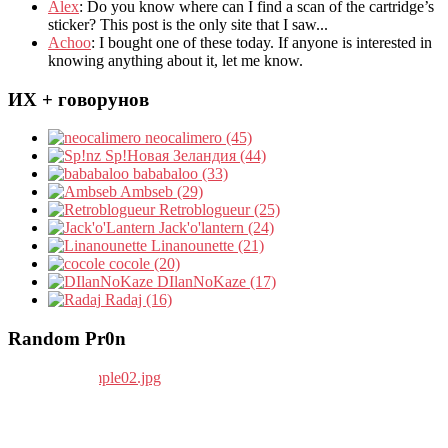
Álex
: Do you know where can I find a scan of the cartridge’s
sticker? This post is the only site that I saw...
Achoo
: I bought one of these today. If anyone is interested in
knowing anything about it, let me know.
ИХ + говорунов
neocalimero (45)
Sp!Новая Зеландия (44)
bababaloo (33)
Ambseb (29)
Retroblogueur (25)
Jack'o'lantern (24)
Linanounette (21)
cocole (20)
DIlanNoKaze (17)
Radaj (16)
Random Pr0n