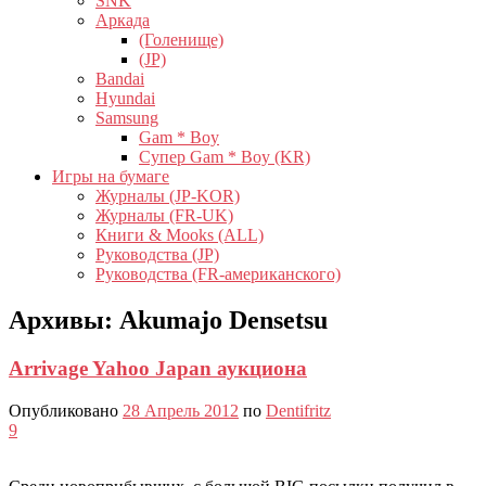
SNK
Аркада
(Голенище)
(JP)
Bandai
Hyundai
Samsung
Gam * Boy
Супер Gam * Boy (KR)
Игры на бумаге
Журналы (JP-KOR)
Журналы (FR-UK)
Книги & Mooks (ALL)
Руководства (JP)
Руководства (FR-американского)
Архивы:
Akumajo Densetsu
Arrivage Yahoo Japan аукциона
Опубликовано
28 Апрель 2012
по
Dentifritz
9