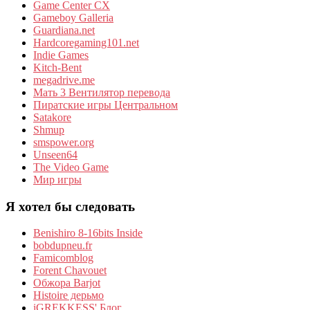
Game Center CX
Gameboy Galleria
Guardiana.net
Hardcoregaming101.net
Indie Games
Kitch-Bent
megadrive.me
Мать 3 Вентилятор перевода
Пиратские игры Центральном
Satakore
Shmup
smspower.org
Unseen64
The Video Game
Мир игры
Я хотел бы следовать
Benishiro 8-16bits Inside
bobdupneu.fr
Famicomblog
Forent Chavouet
Обжора Barjot
Histoire дерьмо
iGREKKESS' Блог