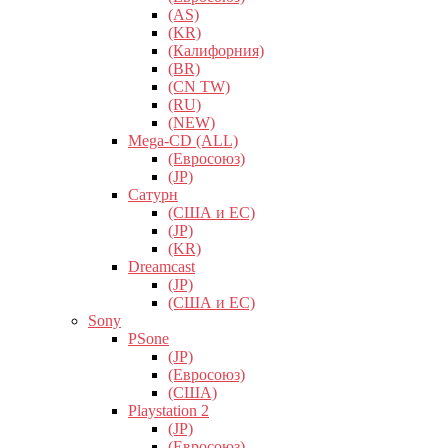
(AS)
(KR)
(Калифорния)
(BR)
(CN TW)
(RU)
(NEW)
Mega-CD (ALL)
(Евросоюз)
(JP)
Сатурн
(США и ЕС)
(JP)
(KR)
Dreamcast
(JP)
(США и ЕС)
Sony
PSone
(JP)
(Евросоюз)
(США)
Playstation 2
(JP)
(Евросоюз)