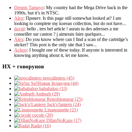
Dennis Tamayo
:
My country had the Mega Drive back in the
1990s
,
but it’s in NTSC
.
Alex
: Привет.
Is this page still somewhat looked at
?
I am
looking to complete my korean collection
,
but do not have..
.
david
:
hello
,
tres bel article
!
aurais tu des adresses a me
conseiller sur canton
?
j aimerais faire quelques..
.
Álex
: Do you know where can I find a scan of the cartridge’s
sticker? This post is the only site that I saw...
Achoo
: I bought one of these today. If anyone is interested in
knowing anything about it, let me know.
ИХ + говорунов
neocalimero (45)
Sp!Новая Зеландия (44)
bababaloo (33)
Ambseb (29)
Retroblogueur (25)
Jack'o'lantern (24)
Linanounette (21)
cocole (20)
DIlanNoKaze (17)
Radaj (16)