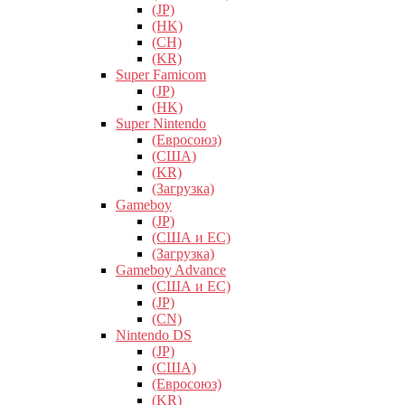
(JP)
(HK)
(CH)
(KR)
Super Famicom
(JP)
(HK)
Super Nintendo
(Евросоюз)
(США)
(KR)
(Загрузка)
Gameboy
(JP)
(США и ЕС)
(Загрузка)
Gameboy Advance
(США и ЕС)
(JP)
(CN)
Nintendo DS
(JP)
(США)
(Евросоюз)
(KR)