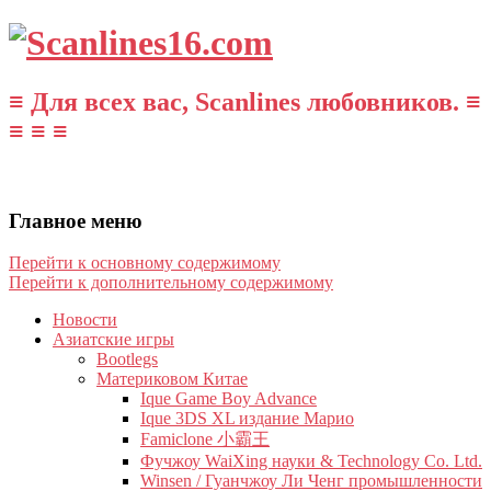
≡ Для всех вас, Scanlines любовников. ≡
≡ ≡ ≡
Главное меню
Перейти к основному содержимому
Перейти к дополнительному содержимому
Новости
Азиатские игры
Bootlegs
Материковом Китае
Ique Game Boy Advance
Ique 3DS XL издание Марио
Famiclone 小霸王
Фучжоу WaiXing науки & Technology Co. Ltd.
Winsen / Гуанчжоу Ли Ченг промышленности