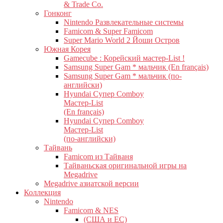
& Trade Co.
Гонконг
Nintendo Развлекательные системы
Famicom & Super Famicom
Super Mario World 2 Йоши Остров
Южная Корея
Gamecube : Корейский мастер-List !
Samsung Super Gam * мальчик (En français)
Samsung Super Gam * мальчик (по-
английски)
Hyundai Супер Comboy
Мастер-List
(En français)
Hyundai Супер Comboy
Мастер-List
(по-английски)
Тайвань
Famicom из Тайваня
Тайваньская оригинальной игры на
Megadrive
Megadrive азиатской версии
Коллекция
Nintendo
Famicom & NES
(США и ЕС)