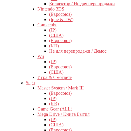
Коллектор / Не для перепродажи
Nintendo 3DS
(Евросоюз)
(Ique & TW)
Gamecube
(JP)
(США)
(Евросоюз)
(KR)
Не для перепродажи / Демос
Wii
(JP)
(Евросоюз)
(США)
Игра & Смотреть
Sega
Master System / Mark III
(Евросоюз)
(JP)
(KR)
Game Gear (ALL)
Mega Drive / Книга Бытия
(JP)
(США)
(Евросоюз)