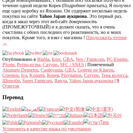
Среди новоприбывших, с большой BIG посылки получил в
течение одной недели Корея (Подробнее приехать), Я получил
еще одну коробку из Японии. Он содержит несколько недель
покупки на сайте
Yahoo Japan аукциона
. Это первый раз,
когда я заказ через этот веб-сайт
доверенность
(ПРОМЕЖУТОЧНЫЙ) и я должен сказать, что я очень
счастлива с обоих последних его реактивность, но и моих
покупок. Кроме того, я взял с магазина !
Продолжить чтение
→
Опубликовано в
Blabla
,
Блог
,
GBA
,
Nes / Famicom
,
PC-Engine
,
PSone
,
Ретро-игры
,
Сатурн
,
SFC / SNES
|
Помеченный
Akumajo Densetsu
,
Castlevania
,
GBA
,
Gegege не Kitarou
,
Goemon
,
Ico
,
Konami
,
Корея
,
Playstation
,
Сатурн
,
Тень колосса
,
Шиноби
,
Super Famicom
,
Ванда
,
Yahoo Japan аукциона
|
9
Ответов
Перевод
Установить в качестве языка по умолчанию