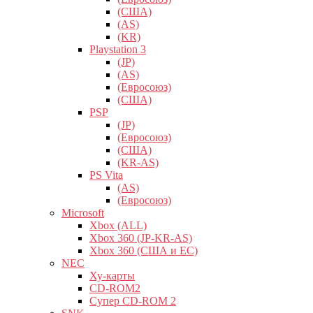
(США)
(AS)
(KR)
Playstation 3
(JP)
(AS)
(Евросоюз)
(США)
PSP
(JP)
(Евросоюз)
(США)
(KR-AS)
PS Vita
(AS)
(Евросоюз)
Microsoft
Xbox (ALL)
Xbox 360 (JP-KR-AS)
Xbox 360 (США и ЕС)
NEC
Ху-карты
CD-ROM2
Супер CD-ROM 2