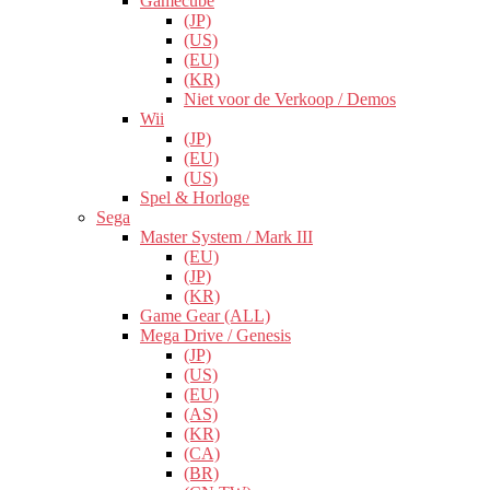
Gamecube
(JP)
(US)
(EU)
(KR)
Niet voor de Verkoop / Demos
Wii
(JP)
(EU)
(US)
Spel & Horloge
Sega
Master System / Mark III
(EU)
(JP)
(KR)
Game Gear (ALL)
Mega Drive / Genesis
(JP)
(US)
(EU)
(AS)
(KR)
(CA)
(BR)