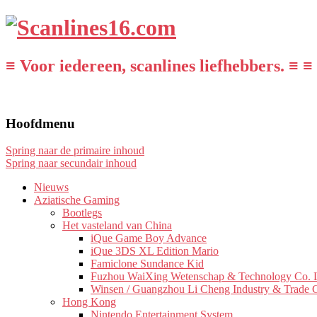
≡ Voor iedereen, scanlines liefhebbers. ≡ ≡
Hoofdmenu
Spring naar de primaire inhoud
Spring naar secundair inhoud
Nieuws
Aziatische Gaming
Bootlegs
Het vasteland van China
iQue Game Boy Advance
iQue 3DS XL Edition Mario
Famiclone Sundance Kid
Fuzhou WaiXing Wetenschap & Technology Co. L
Winsen / Guangzhou Li Cheng Industry & Trade 
Hong Kong
Nintendo Entertainment System