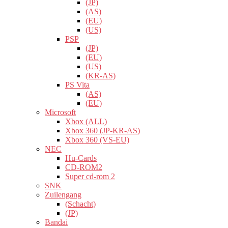
(JP)
(AS)
(EU)
(US)
PSP
(JP)
(EU)
(US)
(KR-AS)
PS Vita
(AS)
(EU)
Microsoft
Xbox (ALL)
Xbox 360 (JP-KR-AS)
Xbox 360 (VS-EU)
NEC
Hu-Cards
CD-ROM2
Super cd-rom 2
SNK
Zuilengang
(Schacht)
(JP)
Bandai