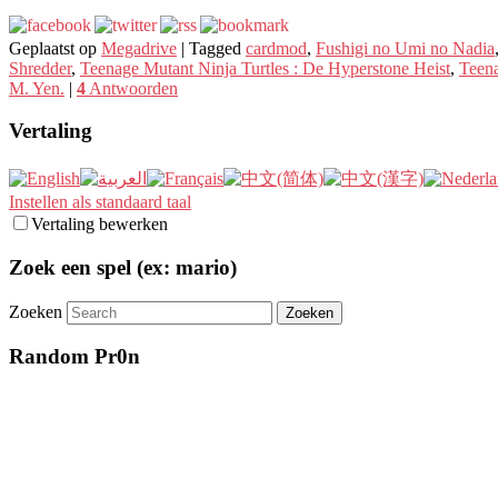
Geplaatst op
Megadrive
|
Tagged
cardmod
,
Fushigi no Umi no Nadia
Shredder
,
Teenage Mutant Ninja Turtles : De Hyperstone Heist
,
Teena
M. Yen.
|
4
Antwoorden
Vertaling
Instellen als standaard taal
Vertaling bewerken
Zoek een spel (ex: mario)
Zoeken
Random Pr0n