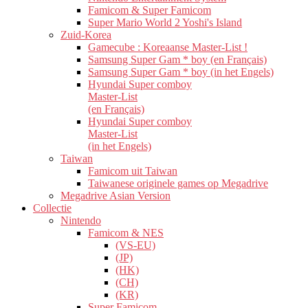
Famicom & Super Famicom
Super Mario World 2 Yoshi's Island
Zuid-Korea
Gamecube : Koreaanse Master-List !
Samsung Super Gam * boy (en Français)
Samsung Super Gam * boy (in het Engels)
Hyundai Super comboy
Master-List
(en Français)
Hyundai Super comboy
Master-List
(in het Engels)
Taiwan
Famicom uit Taiwan
Taiwanese originele games op Megadrive
Megadrive Asian Version
Collectie
Nintendo
Famicom & NES
(VS-EU)
(JP)
(HK)
(CH)
(KR)
Super Famicom