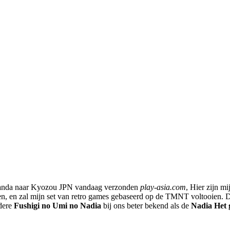
Wanda naar Kyozou JPN vandaag verzonden
play-asia.com
, Hier zijn m
elen, en zal mijn set van retro games gebaseerd op de TMNT voltooien.
dere
Fushigi no Umi no Nadia
bij ons beter bekend als de
Nadia Het 