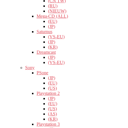
(CN TW)
(RU)
(NIEUW)
Mega-CD (ALL)
(EU)
(JP)
Saturnus
(VS-EU)
(JP)
(KR)
Dreamcast
(JP)
(VS-EU)
Sony
PSone
(JP)
(EU)
(US)
Playstation 2
(JP)
(EU)
(US)
(AS)
(KR)
Playstation 3