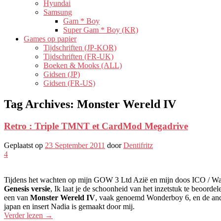
Hyundai
Samsung
Gam * Boy
Super Gam * Boy (KR)
Games op papier
Tijdschriften (JP-KOR)
Tijdschriften (FR-UK)
Boeken & Mooks (ALL)
Gidsen (JP)
Gidsen (FR-US)
Tag Archives:
Monster Wereld IV
Retro : Triple TMNT et CardMod Megadrive
Geplaatst op
23 September 2011
door
Dentifritz
4
Tijdens het wachten op mijn GOW 3 Ltd Azië en mijn doos ICO / 
Genesis versie
, Ik laat je de schoonheid van het inzetstuk te beoord
een van
Monster Wereld IV
, vaak genoemd Wonderboy 6, en de an
japan en insert Nadia is gemaakt door mij.
Verder lezen
→