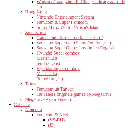
Winsen / Guangzhou Li Cheng Industry & Trade
Co.
Hong Kong
Nintendo Entertainment System
Famicom & Super Famicom
Super Mario World 2 Yoshi's Island
Zuid-Korea
Gamecube : Koreaanse Master-List !
Samsung Super Gam * boy (en Français)
Samsung Super Gam * boy (in het Engels)
Hyundai Super comboy
Master-List
(en Français)
Hyundai Super comboy
Master-List
(in het Engels)
Taiwan
Famicom uit Taiwan
Taiwanese originele games op Megadrive
Megadrive Asian Version
Collectie
Nintendo
Famicom & NES
(VS-EU)
(JP)