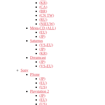
(KR)
(CA)
(BR)
(CN TW)
(RU)
(NIEUW)
Mega-CD (ALL)
(EU)
(JP)
Saturnus
(VS-EU)
(JP)
(KR)
Dreamcast
(JP)
(VS-EU)
Sony
PSone
(JP)
(EU)
(US)
Playstation 2
(JP)
(EU)
(US)