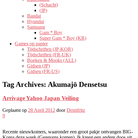
(Schacht)
(JP)
Bandai
Hyundai
Samsung
Gam * Boy
Super Gam * Boy (KR)
Games op papier
Tijdschriften (JP-KOR)
Tijdschriften (FR-UK)
Boeken & Mooks (ALL)
Gidsen (JP)
Gidsen (FR-US)
Tag Archives:
Akumajō Densetsu
Arrivage Yahoo Japan Veiling
Geplaatst op
28 April 2012
door
Dentifritz
9
Recente nieuwkomers, waaronder een groot pakje ontvangen BIG-
Korea deze week (Gegevens komen), Ik kreeg een andere doos uit