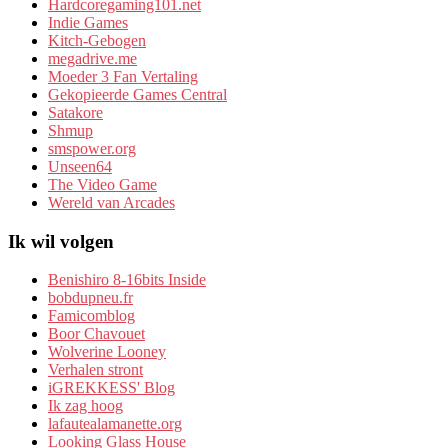
Hardcoregaming101.net
Indie Games
Kitch-Gebogen
megadrive.me
Moeder 3 Fan Vertaling
Gekopieerde Games Central
Satakore
Shmup
smspower.org
Unseen64
The Video Game
Wereld van Arcades
Ik wil volgen
Benishiro 8-16bits Inside
bobdupneu.fr
Famicomblog
Boor Chavouet
Wolverine Looney
Verhalen stront
iGREKKESS' Blog
Ik zag hoog
lafautealamanette.org
Looking Glass House