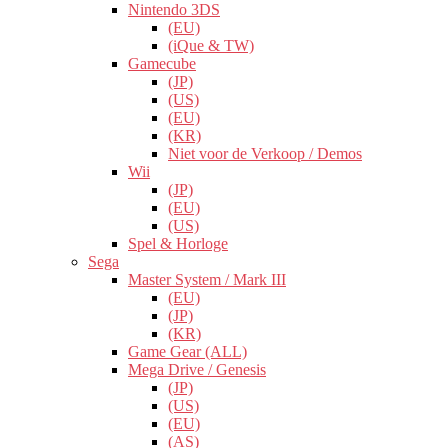
Nintendo 3DS
(EU)
(iQue & TW)
Gamecube
(JP)
(US)
(EU)
(KR)
Niet voor de Verkoop / Demos
Wii
(JP)
(EU)
(US)
Spel & Horloge
Sega
Master System / Mark III
(EU)
(JP)
(KR)
Game Gear (ALL)
Mega Drive / Genesis
(JP)
(US)
(EU)
(AS)