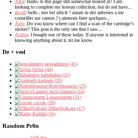
Alex
: Hallo.
Is this page still somewhat looked at
?
I am
looking to complete my korean collection
,
but do not have..
.
david
:
hello
,
tres bel article
!
aurais tu des adresses a me
conseiller sur canton
?
j aimerais faire quelques..
.
Álex
: Do you know where can I find a scan of the cartridge’s
sticker? This post is the only site that I saw...
Achoo
: I bought one of these today. If anyone is interested in
knowing anything about it, let me know.
De + veel
neocalimero (45)
Sp!nz (44)
bababaloo (33)
Ambseb (29)
Retroblogueur (25)
Jack'o'lantern (24)
Linanounette (21)
cocole (20)
DIlanNoKaze (17)
Raddai (16)
Random Pr0n