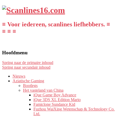
≡ Voor iedereen, scanlines liefhebbers. ≡
≡ ≡ ≡
Hoofdmenu
Spring naar de primaire inhoud
Spring naar secundair inhoud
Nieuws
Aziatische Gaming
Bootlegs
Het vasteland van China
iQue Game Boy Advance
iQue 3DS XL Edition Mario
Famiclone Sundance Kid
Fuzhou WaiXing Wetenschap & Technology Co.
Ltd.