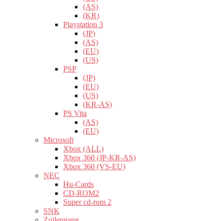
(AS)
(KR)
Playstation 3
(JP)
(AS)
(EU)
(US)
PSP
(JP)
(EU)
(US)
(KR-AS)
PS Vita
(AS)
(EU)
Microsoft
Xbox (ALL)
Xbox 360 (JP-KR-AS)
Xbox 360 (VS-EU)
NEC
Hu-Cards
CD-ROM2
Super cd-rom 2
SNK
Zuilengang