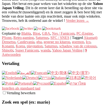
Japan. Het bevat een paar weken van het winkelen op de site
Yahoo
Japan Veiling
. Dit is de eerste keer dat ik bestelling op deze site via
een
volmacht
(tussenliggend) en ik moet zeggen ik ben best blij met
beide van deze laatste om zijn reactiviteit, maar ook mijn winkelen.
Trouwens, heb ik ontleend aan de winkel !
Verder lezen
→
Geplaatst op
Blabla
,
Blog
,
GBA
,
Nes / Famicom
,
PC-Engine
,
PSone
,
Retro-gaming
,
Saturnus
,
SFC / SNES
|
Tagged
Akumajō
Densetsu
,
Castlevania
,
gba
,
gegege no kitarou
,
goemon
,
Ico
,
Konami
,
Korea
,
playstation
,
Saturnus
,
schaduw van de colossus
,
Shinobi
,
Super Famicom
,
wanda
,
Yahoo Japan Veiling
|
9
Antwoorden
Vertaling
Instellen als standaard taal
Vertaling bewerken
Zoek een spel (ex: mario)