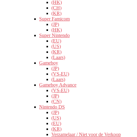
(HK)
(CH)
(KR)
Super Famicom
(JP)
(HK)
Super Nintendo
(EU)
(US)
(KR)
(Laars)
Gameboy
(JP)
(VS-EU)
(Laars)
Gameboy Advance
(VS-EU)
(JP)
(CN)
Nintendo DS
(JP)
(US)
(EU)
(KR)
Verzamelaar / Niet voor de Verkoop