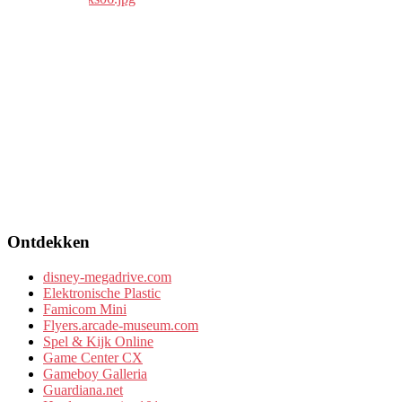
Ontdekken
disney-megadrive.com
Elektronische Plastic
Famicom Mini
Flyers.arcade-museum.com
Spel & Kijk Online
Game Center CX
Gameboy Galleria
Guardiana.net