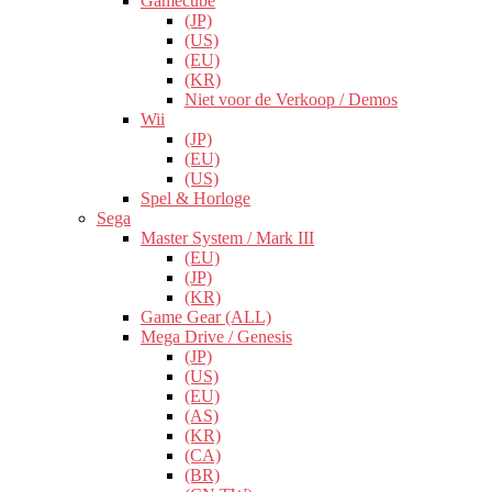
Gamecube
(JP)
(US)
(EU)
(KR)
Niet voor de Verkoop / Demos
Wii
(JP)
(EU)
(US)
Spel & Horloge
Sega
Master System / Mark III
(EU)
(JP)
(KR)
Game Gear (ALL)
Mega Drive / Genesis
(JP)
(US)
(EU)
(AS)
(KR)
(CA)
(BR)