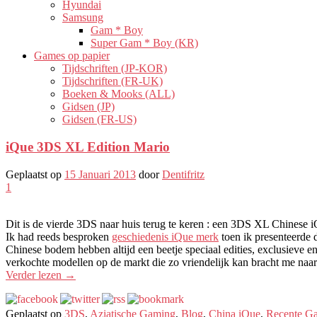
Hyundai
Samsung
Gam * Boy
Super Gam * Boy (KR)
Games op papier
Tijdschriften (JP-KOR)
Tijdschriften (FR-UK)
Boeken & Mooks (ALL)
Gidsen (JP)
Gidsen (FR-US)
iQue 3DS XL Edition Mario
Geplaatst op
15 Januari 2013
door
Dentifritz
1
Dit is de vierde 3DS naar huis terug te keren : een 3DS XL Chines
Ik had reeds besproken
geschiedenis iQue merk
toen ik presenteerde
Chinese bodem hebben altijd een beetje speciaal edities, exclusieve 
verkochte modellen op de markt die zo vriendelijk kan bracht me naar
Verder lezen
→
Geplaatst op
3DS
,
Aziatische Gaming
,
Blog
,
China iQue
,
Recente G