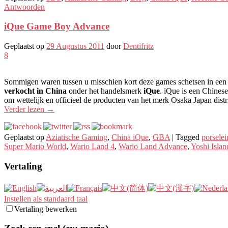
Antwoorden
iQue Game Boy Advance
Geplaatst op
29 Augustus 2011
door
Dentifritz
8
Sommigen waren tussen u misschien kort deze games schetsen in een po
verkocht in China
onder het handelsmerk
iQue
. iQue is een Chinese
om wettelijk en officieel de producten van het merk Osaka Japan distr
Verder lezen
→
Geplaatst op
Aziatische Gaming
,
China iQue
,
GBA
|
Tagged
porselei
Super Mario World
,
Wario Land 4
,
Wario Land Advance
,
Yoshi Islan
Vertaling
Instellen als standaard taal
Vertaling bewerken