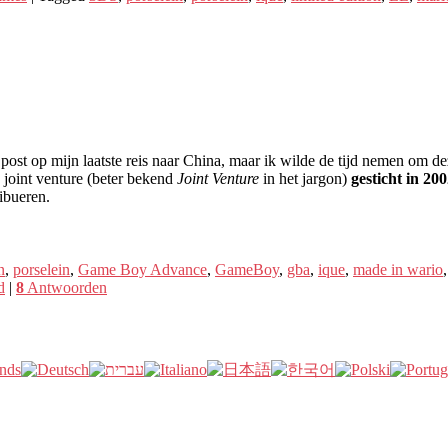
st op mijn laatste reis naar China, maar ik wilde de tijd nemen om de
 joint venture (beter bekend
Joint Venture
in het jargon)
gesticht in 2
ibueren.
n
,
porselein
,
Game Boy Advance
,
GameBoy
,
gba
,
ique
,
made in wario
d
|
8
Antwoorden