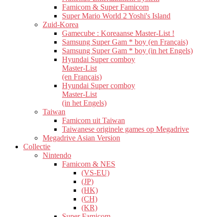
Famicom & Super Famicom
Super Mario World 2 Yoshi's Island
Zuid-Korea
Gamecube : Koreaanse Master-List !
Samsung Super Gam * boy (en Français)
Samsung Super Gam * boy (in het Engels)
Hyundai Super comboy
Master-List
(en Français)
Hyundai Super comboy
Master-List
(in het Engels)
Taiwan
Famicom uit Taiwan
Taiwanese originele games op Megadrive
Megadrive Asian Version
Collectie
Nintendo
Famicom & NES
(VS-EU)
(JP)
(HK)
(CH)
(KR)
Super Famicom