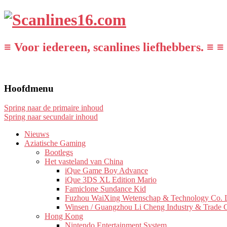
≡ Voor iedereen, scanlines liefhebbers. ≡ ≡
Hoofdmenu
Spring naar de primaire inhoud
Spring naar secundair inhoud
Nieuws
Aziatische Gaming
Bootlegs
Het vasteland van China
iQue Game Boy Advance
iQue 3DS XL Edition Mario
Famiclone Sundance Kid
Fuzhou WaiXing Wetenschap & Technology Co. L
Winsen / Guangzhou Li Cheng Industry & Trade 
Hong Kong
Nintendo Entertainment System