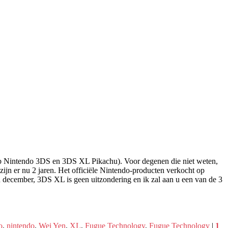
lub Nintendo 3DS en 3DS XL Pikachu). Voor degenen die niet weten,
 zijn er nu 2 jaren. Het officiële Nintendo-producten verkocht op
n december, 3DS XL is geen uitzondering en ik zal aan u een van de 3
o
,
nintendo
,
Wei Yen
,
XL
,
Fugue Technology
,
Fugue Technology
|
1