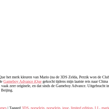
e iQue het merk kleuren van Mario (na de 3DS Zelda, Perzik won de C
 de
Gameboy Advance iQue
gekocht tijdens mijn laatste reis naar China
en vaak zeer originele, en dat sinds de Gameboy Advance. Uitgebracht i
 Beijing.
ames
|
Tagged
3DS
,
porselein
,
porselein
,
ique
,
limited edition
,
LL
,
mari