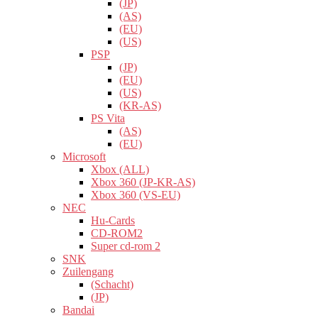
(JP)
(AS)
(EU)
(US)
PSP
(JP)
(EU)
(US)
(KR-AS)
PS Vita
(AS)
(EU)
Microsoft
Xbox (ALL)
Xbox 360 (JP-KR-AS)
Xbox 360 (VS-EU)
NEC
Hu-Cards
CD-ROM2
Super cd-rom 2
SNK
Zuilengang
(Schacht)
(JP)
Bandai