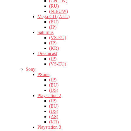
(CN TW)
(RU)
(NIEUW)
Mega-CD (ALL)
(EU)
(JP)
Saturnus
(VS-EU)
(JP)
(KR)
Dreamcast
(JP)
(VS-EU)
Sony
PSone
(JP)
(EU)
(US)
Playstation 2
(JP)
(EU)
(US)
(AS)
(KR)
Playstation 3