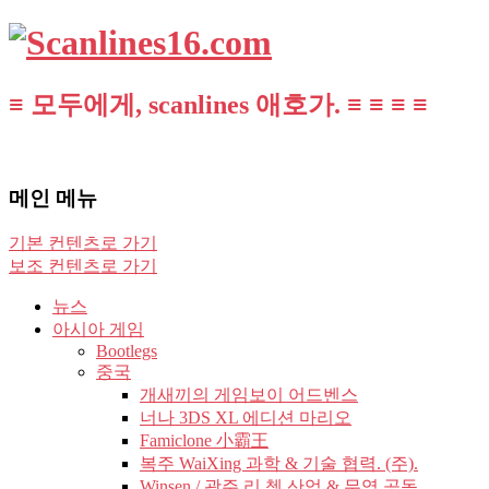
≡ 모두에게, scanlines 애호가. ≡ ≡ ≡ ≡
메인 메뉴
기본 컨텐츠로 가기
보조 컨텐츠로 가기
뉴스
아시아 게임
Bootlegs
중국
개새끼의 게임보이 어드벤스
너나 3DS XL 에디션 마리오
Famiclone 小霸王
복주 WaiXing 과학 & 기술 협력. (주).
Winsen / 광주 리 쳉 산업 & 무역 공동.