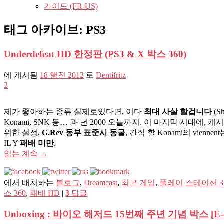
가이드 (FR-US)
태그 아카이브:
PS3
Underdefeat HD 한정판 (PS3 & X 박스 360)
에 게시됨
18 행진 2012
로
Dentifritz
3
제가 좋아하는 종류 실제로있다면, 이다
최대 사살 할겁니다
(S
Konami, SNK 등… 과 년 2000 오늘까지. 이 마지막 시
위한 설정,
G.Rev 동부 표준시 동굴
, 간직 할 Konami의 vienn
IL Y
패배 미만
.
읽는 계속
→
에서 배치하는
블로그
,
Dreamcast
,
최근 게임
,
플레이 스테이션 3
스 360
,
패배 HD
|
3
답글
Unboxing : 바이오 해저드 15번째 주년 기념 박스 [E-