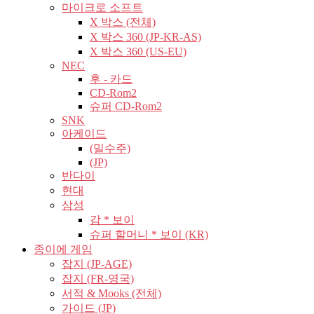
마이크로 소프트
X 박스 (전체)
X 박스 360 (JP-KR-AS)
X 박스 360 (US-EU)
NEC
후 - 카드
CD-Rom2
슈퍼 CD-Rom2
SNK
아케이드
(밀수주)
(JP)
반다이
현대
삼성
감 * 보이
슈퍼 할머니 * 보이 (KR)
종이에 게임
잡지 (JP-AGE)
잡지 (FR-영국)
서적 & Mooks (전체)
가이드 (JP)