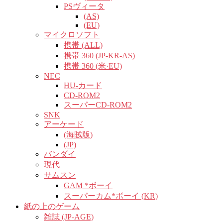
PSヴィータ
(AS)
(EU)
マイクロソフト
携帯 (ALL)
携帯 360 (JP-KR-AS)
携帯 360 (米·EU)
NEC
HU-カード
CD-ROM2
スーパーCD-ROM2
SNK
アーケード
(海賊版)
(JP)
バンダイ
現代
サムスン
GAM *ボーイ
スーパーカム*ボーイ (KR)
紙の上のゲーム
雑誌 (JP-AGE)