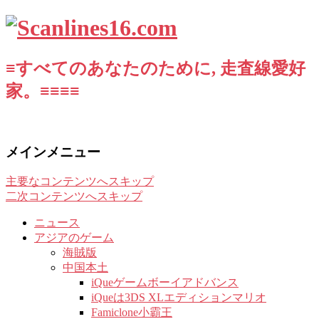
≡すべてのあなたのために, 走査線愛好
家。≡≡≡≡
メインメニュー
主要なコンテンツへスキップ
二次コンテンツへスキップ
ニュース
アジアのゲーム
海賊版
中国本土
iQueゲームボーイアドバンス
iQueは3DS XLエディションマリオ
Famiclone小霸王