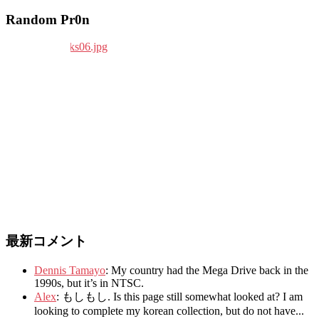
Random Pr0n
最新コメント
Dennis Tamayo
:
My country had the Mega Drive back in the
1990s
,
but it’s in NTSC
.
Alex
: もしもし.
Is this page still somewhat looked at
?
I am
looking to complete my korean collection
,
but do not have..
.