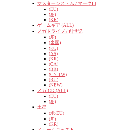
マスターシステム / マークIII
(EU)
(JP)
(KR)
ゲームギア (ALL)
メガドライブ / 創世記
(JP)
(米国)
(EU)
(AS)
(KR)
(CA)
(BR)
(CN TW)
(RU)
(NEW)
メガ-CD (ALL)
(EU)
(JP)
土星
(米·EU)
(JP)
(KR)
ドリームキャスト