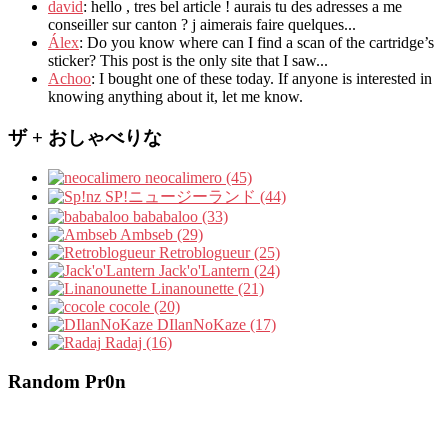
david
:
hello
,
tres bel article
!
aurais tu des adresses a me
conseiller sur canton
?
j aimerais faire quelques..
.
Álex
: Do you know where can I find a scan of the cartridge’s
sticker? This post is the only site that I saw...
Achoo
: I bought one of these today. If anyone is interested in
knowing anything about it, let me know.
ザ + おしゃべりな
neocalimero (45)
SP!ニュージーランド (44)
bababaloo (33)
Ambseb (29)
Retroblogueur (25)
Jack'o'Lantern (24)
Linanounette (21)
cocole (20)
DIlanNoKaze (17)
Radaj (16)
Random Pr0n