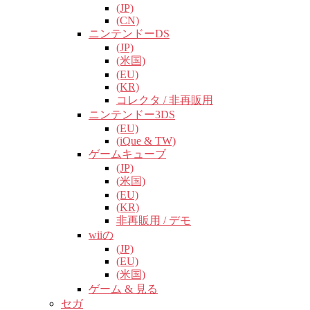
(JP)
(CN)
ニンテンドーDS
(JP)
(米国)
(EU)
(KR)
コレクタ / 非再販用
ニンテンドー3DS
(EU)
(iQue & TW)
ゲームキューブ
(JP)
(米国)
(EU)
(KR)
非再販用 / デモ
wiiの
(JP)
(EU)
(米国)
ゲーム & 見る
セガ