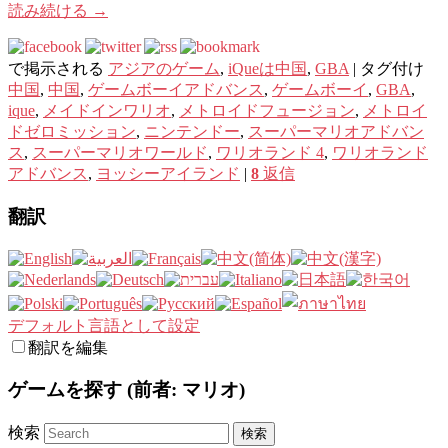
読み続ける
→
で掲示される
アジアのゲーム
,
iQueは中国
,
GBA
|
タグ付け
中国
,
中国
,
ゲームボーイアドバンス
,
ゲームボーイ
,
GBA
,
ique
,
メイドインワリオ
,
メトロイドフュージョン
,
メトロイ
ドゼロミッション
,
ニンテンドー
,
スーパーマリオアドバン
ス
,
スーパーマリオワールド
,
ワリオランド 4
,
ワリオランド
アドバンス
,
ヨッシーアイランド
|
8
返信
翻訳
デフォルト言語として設定
翻訳を編集
ゲームを探す (前者: マリオ)
検索