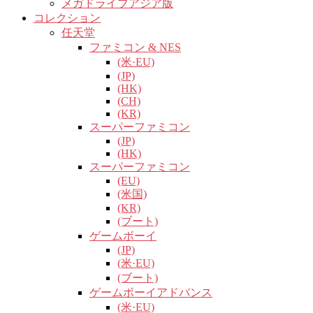
メガドライブアジア版
コレクション
任天堂
ファミコン & NES
(米·EU)
(JP)
(HK)
(CH)
(KR)
スーパーファミコン
(JP)
(HK)
スーパーファミコン
(EU)
(米国)
(KR)
(ブート)
ゲームボーイ
(JP)
(米·EU)
(ブート)
ゲームボーイアドバンス
(米·EU)