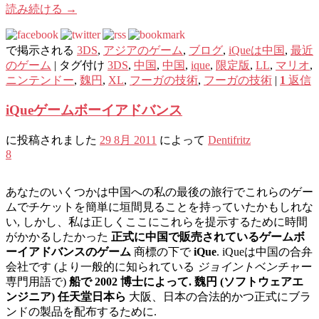
読み続ける
→
で掲示される
3DS
,
アジアのゲーム
,
ブログ
,
iQueは中国
,
最近
のゲーム
|
タグ付け
3DS
,
中国
,
中国
,
ique
,
限定版
,
LL
,
マリオ
,
ニンテンドー
,
魏円
,
XL
,
フーガの技術
,
フーガの技術
|
1
返信
iQueゲームボーイアドバンス
に投稿されました
29 8月 2011
によって
Dentifritz
8
あなたのいくつかは中国への私の最後の旅行でこれらのゲー
ムでチケットを簡単に垣間見ることを持っていたかもしれな
い, しかし、私は正しくここにこれらを提示するために時間
がかかるしたかった
正式に中国で販売されているゲームボ
ーイアドバンスのゲーム
商標の下で
iQue
. iQueは中国の合弁
会社です (より一般的に知られている
ジョイントベンチャー
専門用語で)
船で 2002 博士によって. 魏円 (ソフトウェアエ
ンジニア) 任天堂日本ら
大阪、日本の合法的かつ正式にブラ
ンドの製品を配布するために.