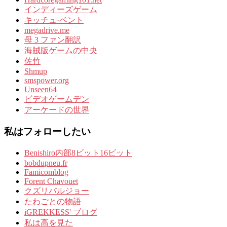
インディーズゲーム
キッチュ·ベント
megadrive.me
母 3 ファン翻訳
海賊版ゲームの中央
佐竹
Shmup
smspower.org
Unseen64
ビデオゲームデン
アーケードの世界
私はフォローしたい
Benishiro内部8ビット16ビット
bobdupneu.fr
Famicomblog
Forent Chavouet
クズリバルジョー
たわごとの物語
iGREKKESS' ブログ
私は高を見た