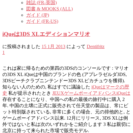
雑誌 (FR-英国)
図書 & MOOKS (ALL)
ガイド (JP)
ガイド (FR-US)
iQueは3DS XLエディションマリオ
に投稿されました
15 1月 2013
によって
Dentifritz
1
これは家に帰るための第四の3DSのコンソールです : マリオ
の3DS XL iQueは中国のブランドの色 (アプレラゼルダ3DS,
3DSピーチクラブニンテンドー3DS XLピカチュウを獲得).
知らない人のための, 私はすでに議論した
iQueはマークの歴
史
私が提示されたとき
JEUXゲームボーイアドバンスiQueは
存在することになり、中国への私の最後の旅行中に購入 2
年. 中国の土壌に正式に販売されて任天堂の製品は、常にビ
ット特別版されている, 非常に多くの場合、元の排他的と, と
ゲームボーイアドバンス以来. 12月にリリース, 3DS XLは例
外ではないと私は次のいずれかをご紹介します 3 私は親切に
北京に持って来られた市場で販売モデル.