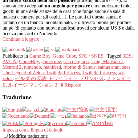
un'intera stanza nella loro passione
(almeno, ancora ^ - ^ ), Io
sono ancora adeguati
un angolo per giocare
e memorizzare i miei
giochi in una delle stanze della casa (che funge anche da sala di
musica e camera per gli ospiti…). Le pareti di questa stanza è
lontano da un bianco incontaminato, Ho trovato buona per portare
un po 'di contatto con nuovi manifesti trovati per alcuni US $ e dalla
licenza più cool di Nintendo.
Continua a leggere
→
Pubblicato in
Game Boy
,
Game Cube
,
SFC / SNES
|
Tagged
3DS
,
AVGN
,
GameBoy
,
gamecube
,
sala da gioco
,
Luigi Mansion 2
,
Metroid 2
,
nintendo
,
manifesti
,
ritorno di Samus
,
samus aran
,
snes
,
The Legend of Zelda: Twilight Princess
,
Twilight Princess
,
wii
,
zelda
,
ゼルダ の 伝説 トワイライト プリンセス
,
メトロイド
II
,
ルイージ マンション 2
|
6
Risposte
Traduzione
Imposta come lingua di default
Modifica traduzione