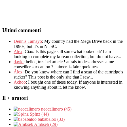
Ultimi commenti
Dennis Tamayo
:
My country had the Mega Drive back in the
1990s
,
but it’s in NTSC
.
Alex
: Ciao.
Is this page still somewhat looked at
?
I am
looking to complete my korean collection
,
but do not have..
.
david
:
hello
,
tres bel article
!
aurais tu des adresses a me
conseiller sur canton
?
j aimerais faire quelques..
.
Álex
: Do you know where can I find a scan of the cartridge’s
sticker? This post is the only site that I saw...
Achoo
: I bought one of these today. If anyone is interested in
knowing anything about it, let me know.
Il + oratori
neocalimero (45)
Sp!nz (44)
bababaloo (33)
Ambseb (29)