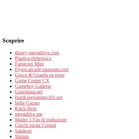
Scoprire
disney-megadrive.com
Plastica elettronico
Famicom Mini
Flyers.arcade-museum.com
Gioco & Guarda en ligne
Game Center CX
Gameboy Galleria
Guardiana.net
Hardcoregaming101.net
Indie Games
Kitch-Bent
megadrive.me
Madre 3 Fan di traduzione
Giochi pirata Central
Satakore
Shmup