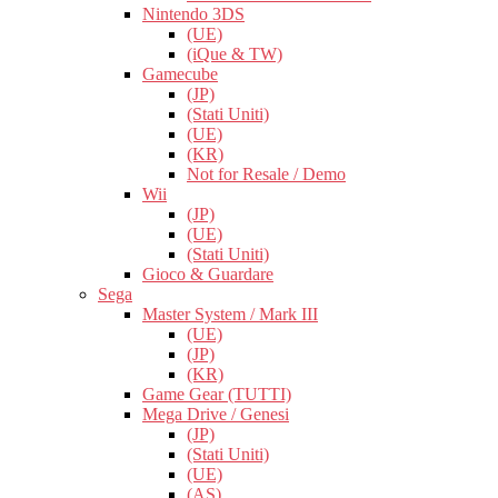
Nintendo 3DS
(UE)
(iQue & TW)
Gamecube
(JP)
(Stati Uniti)
(UE)
(KR)
Not for Resale / Demo
Wii
(JP)
(UE)
(Stati Uniti)
Gioco & Guardare
Sega
Master System / Mark III
(UE)
(JP)
(KR)
Game Gear (TUTTI)
Mega Drive / Genesi
(JP)
(Stati Uniti)
(UE)
(AS)