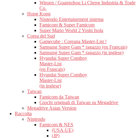
Winsen / Guangzhou Li Cheng Industria & Trade
Co.
Hong Kong
Nintendo Entertainement sistema
Famicom & Super Famicom
Super Mario World 2 Yoshi Isola
Corea del Sud
Gamecube : Coreana Master-List !
Samsung Super Gam * ragazzo (en Français)
Samsung Super Gam * ragazzo (in inglese)
Hyundai Super Comboy
Master-List
(en Français)
Hyundai Super Comboy
Master-List
(in inglese)
Taiwan
Famicom da Taiwan
Giochi originali di Taiwan su Megadrive
Megadrive Asian Version
Raccolta
Nintendo
Famicom & NES
(USA-UE)
(JP)