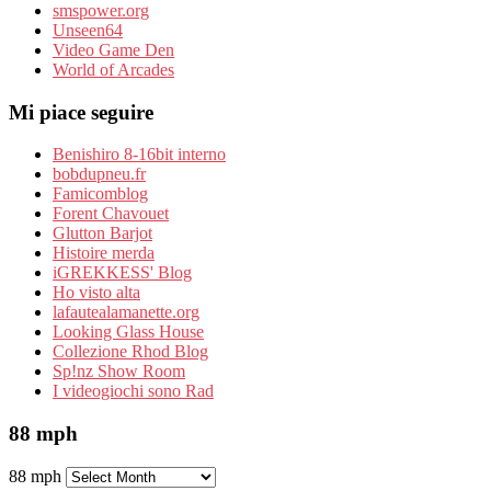
smspower.org
Unseen64
Video Game Den
World of Arcades
Mi piace seguire
Benishiro 8-16bit interno
bobdupneu.fr
Famicomblog
Forent Chavouet
Glutton Barjot
Histoire merda
iGREKKESS' Blog
Ho visto alta
lafautealamanette.org
Looking Glass House
Collezione Rhod Blog
Sp!nz Show Room
I videogiochi sono Rad
88 mph
88 mph