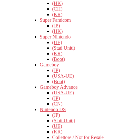
(HK)
(CH)
(KR)
Super Famicom
(JP)
(HK)
Super Nintendo
(UE)
(Stati Uniti)
(KR)
(Boot)
Gameboy
(JP)
(USA-UE)
(Boot)
Gameboy Advance
(USA-UE)
(JP)
(CN)
Nintendo DS
(JP)
(Stati Uniti)
(UE)
(KR)
Collettore / Not for Resale