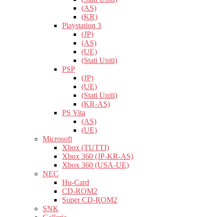
(AS)
(KR)
Playstation 3
(JP)
(AS)
(UE)
(Stati Uniti)
PSP
(JP)
(UE)
(Stati Uniti)
(KR-AS)
PS Vita
(AS)
(UE)
Microsoft
Xbox (TUTTI)
Xbox 360 (JP-KR-AS)
Xbox 360 (USA-UE)
NEC
Hu-Card
CD-ROM2
Super CD-ROM2
SNK