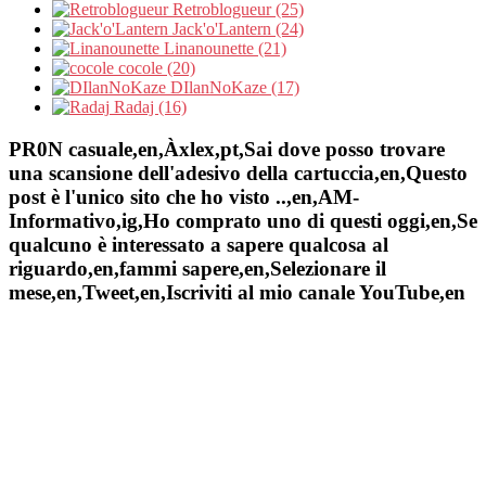
Retroblogueur (25)
Jack'o'Lantern (24)
Linanounette (21)
cocole (20)
DIlanNoKaze (17)
Radaj (16)
PR0N casuale,en,Àxlex,pt,Sai dove posso trovare
una scansione dell'adesivo della cartuccia,en,Questo
post è l'unico sito che ho visto ..,en,AM-
Informativo,ig,Ho comprato uno di questi oggi,en,Se
qualcuno è interessato a sapere qualcosa al
riguardo,en,fammi sapere,en,Selezionare il
mese,en,Tweet,en,Iscriviti al mio canale YouTube,en