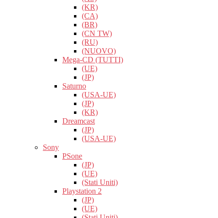
(KR)
(CA)
(BR)
(CN TW)
(RU)
(NUOVO)
Mega-CD (TUTTI)
(UE)
(JP)
Saturno
(USA-UE)
(JP)
(KR)
Dreamcast
(JP)
(USA-UE)
Sony
PSone
(JP)
(UE)
(Stati Uniti)
Playstation 2
(JP)
(UE)
(Stati Uniti)