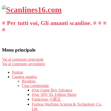
≡ Per tutti voi, Gli amanti scanline. ≡ ≡ ≡
≡
Menu principale
Vai al contenuto principale
Vai al contenuto secondario
Notizie
Gaming asiatica
Bootlegs
Cina continentale
iQue Game Boy Advance
iQue 3DS XL Edition Mario
Famiclone 小霸王
Fuzhou WaiXing Scienza & Technology Co.
Ltd.