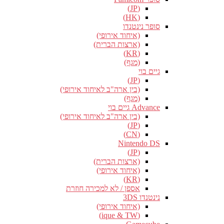
(JP)
(HK)
סופר נינטנדו
(איחוד אירופי)
(ארצות הברית)
(KR)
(מגף)
גיים בוי
(JP)
(בין ארה"ב לאיחוד אירופי)
(מגף)
Advance גיים בוי
(בין ארה"ב לאיחוד אירופי)
(JP)
(CN)
Nintendo DS
(JP)
(ארצות הברית)
(איחוד אירופי)
(KR)
אספן / לא למכירה חוזרת
נינטנדו 3DS
(איחוד אירופי)
(ique & TW)