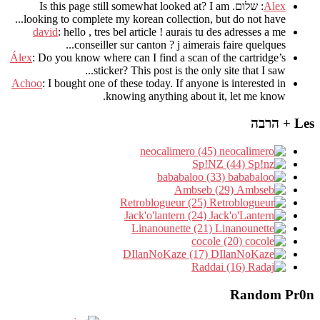
Alex
: שלום.
I am
?
Is this page still somewhat looked at
.
looking to complete my korean collection
,
but do not have..
david
:
hello
,
tres bel article
!
aurais tu des adresses a me
.
conseiller sur canton
?
j aimerais faire quelques..
Álex
: Do you know where can I find a scan of the cartridge’s
sticker? This post is the only site that I saw...
Achoo
: I bought one of these today. If anyone is interested in
knowing anything about it, let me know.
Les + הרבה
neocalimero (45)
Sp!NZ (44)
bababaloo (33)
Ambseb (29)
Retroblogueur (25)
Jack'o'lantern (24)
Linanounette (21)
cocole (20)
DIlanNoKaze (17)
Raddai (16)
Random Pr0n