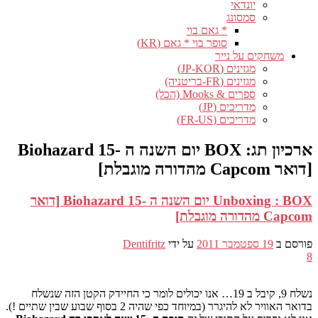
יונדאי
סמסונג
* גאם בוי
סופר בוי * גאם (KR)
משחקים על נייר
מגזינים (JP-KOR)
מגזינים (FR-בריטניה)
ספרים & Mooks (הכל)
מדריכים (JP)
מדריכים (FR-US)
ארכיון תג:
BOX יום השנה ה -15 Biohazard
[דואר Capcom מהדורה מוגבלת]
Unboxing : BOX יום השנה ה -15 Biohazard [דואר
Capcom מהדורה מוגבלת]
פורסם ב
19 ספטמבר 2011
על ידי
Dentifritz
8
נשלח 9, קיבל ב 19… אנו יכולים לומר כי החיידק הקטן הזה שנשלח
בדואר האוויר לא להיגרר (במיוחד כפי שהיה 2 בסוף שבוע שבין שתיים !).