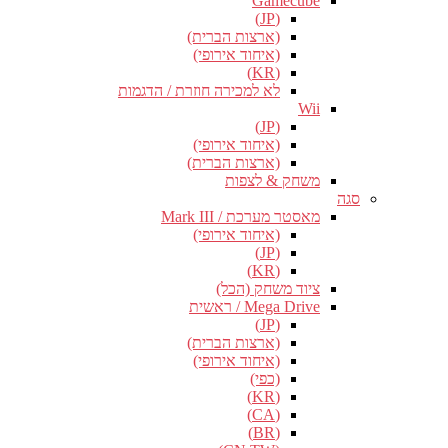
Gamecube
(JP)
(ארצות הברית)
(איחוד אירופי)
(KR)
לא למכירה חוזרת / הדגמות
Wii
(JP)
(איחוד אירופי)
(ארצות הברית)
משחק & לצפות
סגה
מאסטר מערכת / Mark III
(איחוד אירופי)
(JP)
(KR)
ציוד משחק (הכל)
Mega Drive / ראשית
(JP)
(ארצות הברית)
(איחוד אירופי)
(כפי)
(KR)
(CA)
(BR)