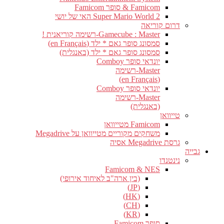
Famicom & סופר Famicom
Super Mario World 2 האי של יושי
דרום קוריאה
Gamecube : Master-רשימה קוריאנית !
סמסונג סופר גאם * ילד (en Français)
סמסונג סופר גאם * ילד (באנגלית)
יונדאי סופר Comboy
Master-רשימה
(en Français)
יונדאי סופר Comboy
Master-רשימה
(באנגלית)
טייוואן
Famicom מטייוואן
משחקים מקוריים מטייוואן על Megadrive
גרסת Megadrive אסיה
גבייה
נינטנדו
Famicom & NES
(בין ארה"ב לאיחוד אירופי)
(JP)
(HK)
(CH)
(KR)
סופר Famicom