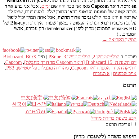
אני לא נפרוס על התוכן של זה
תיבת ה -15 שנה לאספן דה Biohazard
en גרסת דואר Capcom
מאז אני כבר היה שם
ימים
, אבל אני נציע
אחד
גלריה קטנה של תמונות וסרטוני וידאו
התוכן שלה. למעוניינים, שימו לב
שגרסה זו היא כבר קולט
נמכר ארוך החוצה
, אבל אתה תמיד יכול ליפול
על גב המכונית יבוא הגרסה הפשוטה במשך שעות, אין גרסת Blu-ray של
remakes HD המתוכנן מחוץ ליפן (dematerialized רק עבורנו, אנשי
המערב…).
המשך הקריאה
→
פורסם ב
הפלייסטיישן 2
,
הפלייסטיישן 3
,
PSone
|
תייג
BOX
,
Biohazard
יום השנה ה -15 Biohazard [דואר Capcom מהדורה מוגבלת]
,
Capcom
,
ורוניקה הקוד
,
אספן
,
דואר Capcom
,
מהדורה מוגבלת
,
פלייסטיישן
,
PS3
,
אויב שבפנים
|
8
תגובות
תרגום
קבע כשפת ברירת מחדל
עריכת תרגום
חיפוש משחק (לשעבר: מריו)