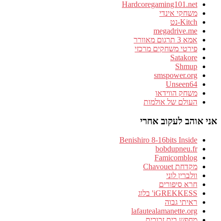
Hardcoregaming101.net
משחקי אינדי
Kitch-נט
megadrive.me
אמא 3 תרגום מאוורר
פירטי משחקים מרכזי
Satakore
Shmup
smspower.org
Unseen64
משחק הווידאו
העולם של אולמות
אני אוהב לעקוב אחרי
Benishiro 8-16bits Inside
bobdupneu.fr
Famicomblog
מקדחת Chavouet
וולברין לוני
חרא סיפורים
iGREKKESS' בלוג
ראיתי גבוה
lafautealamanette.org
מחפש בית זכוכית