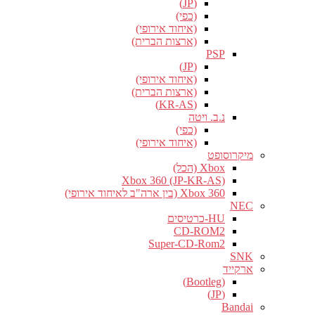
(JP)
(כפי)
(איחוד אירופי)
(ארצות הברית)
PSP
(JP)
(איחוד אירופי)
(ארצות הברית)
(KR-AS)
נ.ב. ויטה
(כפי)
(איחוד אירופי)
מיקרוסופט
Xbox (הכל)
Xbox 360 (JP-KR-AS)
Xbox 360 (בין ארה"ב לאיחוד אירופי)
NEC
HU-כרטיסים
CD-ROM2
Super-CD-Rom2
SNK
ארקייד
(Bootleg)
(JP)
Bandai