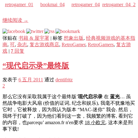
retrogamer_01
bookmai_04
retrogamer_04
retrogamer_04_2
继续阅读
→
张贴在
书籍 & 屋宇署
|
标签
想象出版
,
经典视频游戏的基本指
南
,
可
,
杂志
,
复古游戏商店
,
RetroGamer
,
RetroGamers
,
复古游
戏
|
7
回复
“现代启示录”最终版
发表于
6 五月 2011
通过
dentifritz
2
那么它没有采取我属于这个最终版’
现代启示录
在
蓝光
… 虽
然战争电影大风扇 (价值的证词, 纪念和娱乐), 我毫不犹豫地买
它时，它被释放，因为我认为版本 “MAC-迷你” 我会. 然后，
我终于打破了，因为他们看到这一套，我频繁的博客, 看到它
的内容，也parcequ’ amazon.fr n'en要求
18 小欧元
. 这本来是刑
事下载!