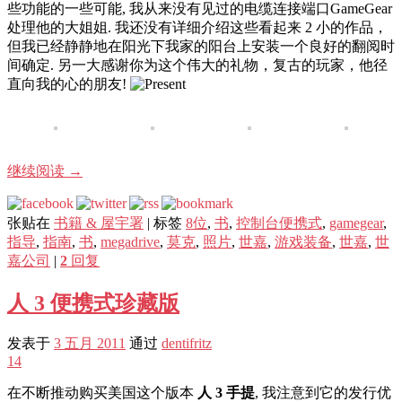
些功能的一些可能, 我从来没有见过的电缆连接端口GameGear
处理他的大姐姐. 我还没有详细介绍这些看起来 2 小的作品，
但我已经静静地在阳光下我家的阳台上安装一个良好的翻阅时
间确定. 另一大感谢你为这个伟大的礼物，复古的玩家，他径
直向我的心的朋友!
继续阅读
→
张贴在
书籍 & 屋宇署
|
标签
8位
,
书
,
控制台便携式
,
gamegear
,
指导
,
指南
,
书
,
megadrive
,
莫克
,
照片
,
世嘉
,
游戏装备
,
世嘉
,
世
嘉公司
|
2
回复
人 3 便携式珍藏版
发表于
3 五月 2011
通过
dentifritz
14
在不断推动购买美国这个版本
人 3 手提
, 我注意到它的发行优