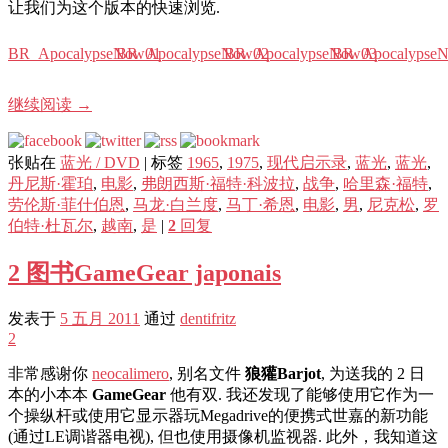
让我们为这个版本的快速浏览.
BR_ApocalypseNow01
BR_ApocalypseNow02
BR_ApocalypseNow03
BR_Apocalypse
继续阅读
→
张贴在
蓝光 / DVD
|
标签
1965
,
1975
,
现代启示录
,
蓝光
,
蓝光
,
丹尼斯·霍珀
,
电影
,
弗朗西斯·福特·科波拉
,
战争
,
哈里森·福特
,
劳伦斯·菲什伯恩
,
马龙·白兰度
,
马丁·希恩
,
电影
,
男
,
尼克松
,
罗
伯特·杜瓦尔
,
越南
,
是
|
2
回复
2 图书GameGear japonais
发表于
5 五月 2011
通过
dentifritz
2
非常感谢你
neocalimero
, 别名文件
狼獾Barjot
, 为送我的 2 日
本的小本本
GameGear
他有双. 我还发现了能够使用它作为一
个操纵杆或使用它显示器玩Megadrive的便携式世嘉的新功能
(通过LE调谐器电视), 但也使用摄像机监视器. 此外，我知道这