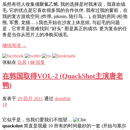
虽然有些人收集俑聚氯乙烯, 我的选择是对我来说，我喜欢绒
毛. 它的优点是它喜欢很多我的合作伙伴. 我有过我的窗前，在
我的复古游戏空间 (炸弹, pikmin, 陆行鸟… ), 在我的房间 (松弛
熊, 军曹, 龙猫… ) 我也开始在沙发上休息炫. 与起毛的问题
是，它常常是很难找到 “好头” 那是真正的成功. 更为复杂的任
务是当你从照片上的净购买绒毛.
继续阅读
→
张贴在
玩具
|
10
回复
在韩国取得VOL-2 (QuackShot主演唐老
鸭)
发表于
29 四月 2011
通过
dentifritz
18
它似乎是，当我们爱我们​​不指望…
quackshot
简直是我最 10 所有的时间最好的一套 (开始与塞尔