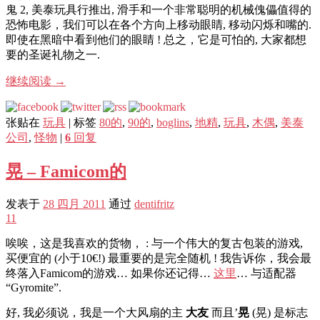
鬼 2, 美泰玩具行推出, 滑手和一个非常聪明的机械傀儡值得的
恐怖电影，我们可以在各个方向上移动眼睛, 移动闪烁和嘴的.
即使在黑暗中看到他们的眼睛 ! 总之，它是可怕的, 大家都想
要的圣诞礼物之一.
继续阅读
→
张贴在
玩具
|
标签
80的
,
90的
,
boglins
,
地精
,
玩具
,
木偶
,
美泰
公司
,
怪物
|
6
回复
晃 – Famicom的
发表于
28 四月 2011
通过
dentifritz
11
唉唉，这是我喜欢的货物， : 与一个伟大的复古包装的游戏,
买便宜的 (小于10€!) 最重要的是完全随机 ! 我告诉你，我会最
终落入Famicom的游戏… 如果你还记得…
这里
… 与适配器
“Gyromite”.
好, 我必须说，我是一个大风扇的主
大友
而且’
晃
(晃) 是标志