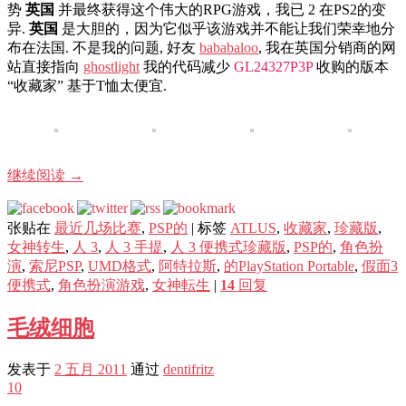
势
英国
并最终获得这个伟大的RPG游戏，我已 2 在PS2的变
异.
英国
是大胆的，因为它似乎该游戏并不能让我们荣幸地分
布在法国. 不是我的问题, 好友
bababaloo
, 我在英国分销商的网
站直接指向
ghostlight
我的代码减少
GL24327P3P
收购的版本
“收藏家” 基于T恤太便宜.
继续阅读
→
张贴在
最近几场比赛
,
PSP的
|
标签
ATLUS
,
收藏家
,
珍藏版
,
女神转生
,
人 3
,
人 3 手提
,
人 3 便携式珍藏版
,
PSP的
,
角色扮
演
,
索尼PSP
,
UMD格式
,
阿特拉斯
,
的PlayStation Portable
,
假面3
便携式
,
角色扮演游戏
,
女神転生
|
14
回复
毛绒细胞
发表于
2 五月 2011
通过
dentifritz
10