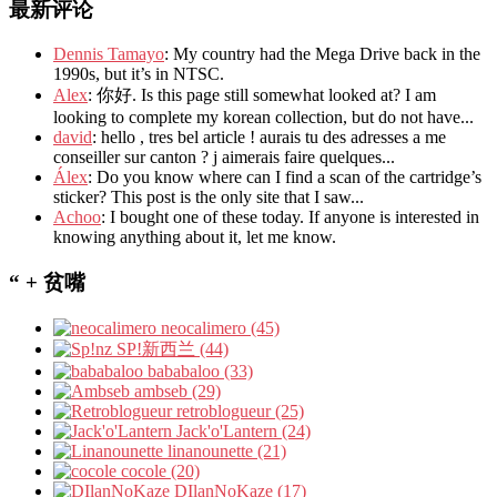
最新评论
Dennis Tamayo
: My country had the Mega Drive back in the
1990s, but it’s in NTSC.
Alex
: 你好. Is this page still somewhat looked at? I am
looking to complete my korean collection, but do not have...
david
: hello , tres bel article ! aurais tu des adresses a me
conseiller sur canton ? j aimerais faire quelques...
Álex
: Do you know where can I find a scan of the cartridge’s
sticker? This post is the only site that I saw...
Achoo
: I bought one of these today. If anyone is interested in
knowing anything about it, let me know.
“ + 贫嘴
neocalimero (45)
SP!新西兰 (44)
bababaloo (33)
ambseb (29)
retroblogueur (25)
Jack'o'Lantern (24)
linanounette (21)
cocole (20)
DIlanNoKaze (17)