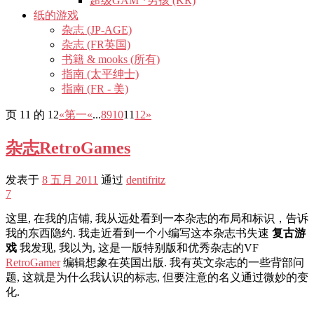
超级GAM *男孩 (KR)
纸的游戏
杂志 (JP-AGE)
杂志 (FR英国)
书籍 & mooks (所有)
指南 (太平绅士)
指南 (FR - 美)
页 11 的 12
«第一
«
...
8
9
10
11
12
»
杂志RetroGames
发表于
8 五月 2011
通过
dentifritz
7
这里, 在我的店铺, 我从远处看到一本杂志的布局和标识，告诉
我的东西隐约. 我走近看到一个小编写这本杂志书失速
复古游
戏
我发现, 我以为, 这是一版特别版和优秀杂志的VF
RetroGamer
编辑想象在英国出版. 我有英文杂志的一些背部问
题, 这就是为什么我认识的标志, 但要注意的名义通过微妙的变
化.