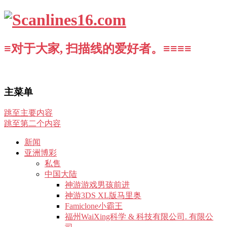
≡对于大家, 扫描线的爱好者。≡≡≡≡
主菜单
跳至主要内容
跳至第二个内容
新闻
亚洲博彩
私售
中国大陆
神游游戏男孩前进
神游3DS XL版马里奥
Famiclone小霸王
福州WaiXing科学 & 科技有限公司. 有限公