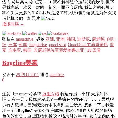
达 3, 马里奥 4, 索尼克1… ). 我不解释这个游戏我的激情, 但它
是我完成一次又一次的一部分，而不会厌倦, 我知道的心脏，
我不失去更多的生命! 我只是挖了韩文版 (但!) 这就是为什么我
借此机会做一组照片
继续阅读
→
张贴在
megadrive
|
标签
亚洲
,
亚洲
,
韩国
,
迪斯尼
,
唐老鸭
,
创世
纪
,
日本
,
韩国
,
megadrive
,
quackshot
,
QuackShot主演唐老鸭
,
世
嘉
,
东南亚
,
韩国
,
景唐老鸭珍宝我爱格鲁吉亚
|
18
回复
Bogelins美泰
发表于
28 四月 2011
通过
dentifritz
6
注意, 后astujeux的MB
这里介绍
我给你另一个好
大序列怀
旧
… 有一天，我偶然发现了一些疯狂的在eBay上… ，显然很
少有人记得，因为我没有争取拿到这些玩具. 想象一下，我发
现一个 “
Boglins
” 美泰公司完成框! 你还记得在大纸箱的棕褐
色仿笼出售，这些怪物种橡胶 ? 结束时的年 80, 发布之前的小