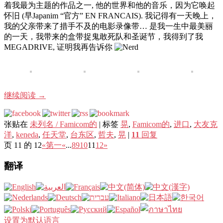
着我最为主题的作品之一, 他的世界和他的音乐，因为它唤起
怀旧 (早Japanim “官方” EN FRANCAIS). 我记得有一天晚上，
我的父亲带来了措手不及的电影录像带… 是我一生中最美丽
的一天，我带来的盒带捉鬼敢死队和圣诞节，我得到了我
MEGADRIVE, 证明我再告诉你
继续阅读
→
张贴在
未列名 / Famicom的
|
标签
晃
,
Famicom的
,
进口
,
大友克
洋
,
keneda
,
任天堂
,
台东区
,
哲夫
,
晃
|
11
回复
页 11 的 12
«第一
«
...
8
9
10
11
12
»
翻译
设置为默认语言