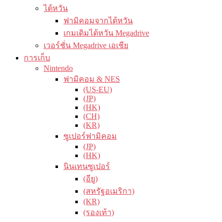
ไต้หวัน
ฟามิคอมจากไต้หวัน
เกมเดิมไต้หวัน Megadrive
เวอร์ชั่น Megadrive เอเชีย
การเก็บ
Nintendo
ฟามิคอม & NES
(US-EU)
(JP)
(HK)
(CH)
(KR)
ซูเปอร์ฟามิคอม
(JP)
(HK)
นินเทนซูเปอร์
(อียู)
(สหรัฐอเมริกา)
(KR)
(รองเท้า)