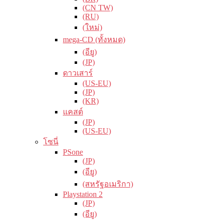
(CN TW)
(RU)
(ใหม่)
mega-CD (ทั้งหมด)
(อียู)
(JP)
ดาวเสาร์
(US-EU)
(JP)
(KR)
แคสต์
(JP)
(US-EU)
โซนี่
PSone
(JP)
(อียู)
(สหรัฐอเมริกา)
Playstation 2
(JP)
(อียู)