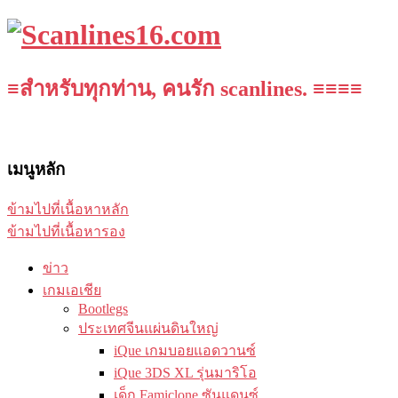
≡สำหรับทุกท่าน, คนรัก scanlines. ≡≡≡≡
เมนูหลัก
ข้ามไปที่เนื้อหาหลัก
ข้ามไปที่เนื้อหารอง
ข่าว
เกมเอเชีย
Bootlegs
ประเทศจีนแผ่นดินใหญ่
iQue เกมบอยแอดวานซ์
iQue 3DS XL รุ่นมาริโอ
เด็ก Famiclone ซันแดนซ์