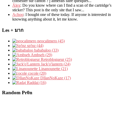
conseiller sur canton
?
j aimerais faire quelques..
.
Álex
: Do you know where can I find a scan of the cartridge’s
sticker? This post is the only site that I saw...
Achoo
: I bought one of these today. If anyone is interested in
knowing anything about it, let me know.
Les + มาก
neocalimero (45)
sp!nz (44)
bababaloo (33)
Ambseb (29)
Retroblogueur (25)
Jack'o'lantern (24)
Linanounette (21)
cocole (20)
DIlanNoKaze (17)
Raddai (16)
Random Pr0n