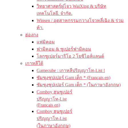
วิทยาศาสตร์ฝูโจว WaiXing & บริษัท
เทคโนโลยี. จำกัด.
Winsen / อุตสาหกรรมกวางโจวหลี่เฉิง & ร่วม
ค้า.
ฮ่องกง
แฟมิคอม
ฟามิคอม & ซูเปอร์ฟามิคอม
โลกซูเปอร์มาริโอ 2 โยชิไอส์แลนด์
เกาหลีใต้
Gamecube : เกาหลีปริญญาโท-List !
ซัมซุงซุปเปอร์ Gam เด็ก * (Français en)
ซัมซุงซุปเปอร์ Gam เด็ก * (ในภาษาอังกฤษ)
Comboy ฮุนซูเปอร์
ปริญญาโท-List
(Français en)
Comboy ฮุนซูเปอร์
ปริญญาโท-List
(ในภาษาอังกฤษ)