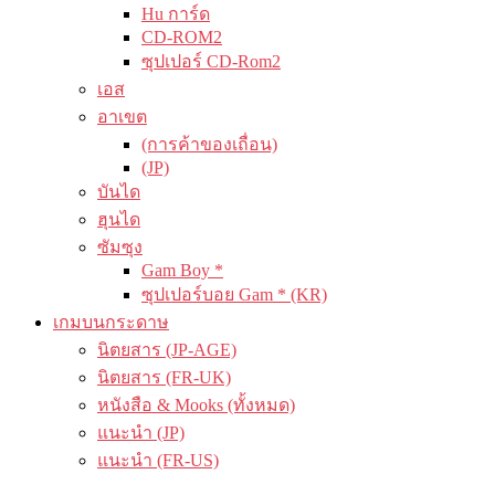
Hu การ์ด
CD-ROM2
ซุปเปอร์ CD-Rom2
เอส
อาเขต
(การค้าของเถื่อน)
(JP)
บันได
ฮุนได
ซัมซุง
Gam Boy *
ซุปเปอร์บอย Gam * (KR)
เกมบนกระดาษ
นิตยสาร (JP-AGE)
นิตยสาร (FR-UK)
หนังสือ & Mooks (ทั้งหมด)
แนะนำ (JP)
แนะนำ (FR-US)