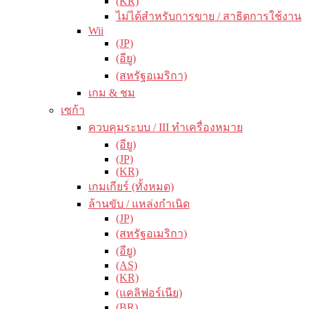
(KR)
ไม่ได้สำหรับการขาย / สาธิตการใช้งาน
Wii
(JP)
(อียู)
(สหรัฐอเมริกา)
เกม & ชม
เซก้า
ควบคุมระบบ / III ทำเครื่องหมาย
(อียู)
(JP)
(KR)
เกมเกียร์ (ทั้งหมด)
ล้านขับ / แหล่งกำเนิด
(JP)
(สหรัฐอเมริกา)
(อียู)
(AS)
(KR)
(แคลิฟอร์เนีย)
(BR)