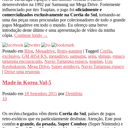
desenvolvidos na 1992 par Samsung sur Mega Drive. Fortemente
influenciado por tiro Toaplan, o jogo foi
oficialmente e
comercializados exclusivamente na Coréia do Sul
, tornando-se
uma das peças raras procuradas por colecionadores de todo o grande
jogos Megadrive em todo o mundo. Eu ofereço uma breve
introdução deste último e uma apresentação de vídeo da minha
cópia.
Continue lendo
→
Postado em
Blog
,
Megadrive
,
Retro-gaming
|
Tagged
Coréia
,
exclusivo
,
GM 4054 KS
,
megadrive
,
samsung
,
sega
,
shmup
,
espaço
tartaruga encouraçado
,
Navio Tartaruga espaço
,
toaplan
,
Uzu
Keobukseon
,
Mega Drive
,
Super gemboyi
,
Navio Tartaruga espaço
|
Deixe uma resposta
Made in Korea Vol-5
Postado em
18 Setembro 2011
por
Dentifritz
10
Os recém-chegados vêm direto
Coréia do Sul
, países de jogos
retro-exóticos que eu particularmente desfrutar. Atenção, Este post
contém
o grande, da pesada, Super Comboy
(Super Nintendo) e