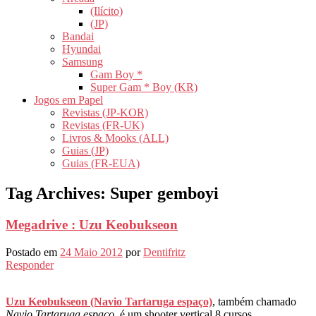
(Ilícito)
(JP)
Bandai
Hyundai
Samsung
Gam Boy *
Super Gam * Boy (KR)
Jogos em Papel
Revistas (JP-KOR)
Revistas (FR-UK)
Livros & Mooks (ALL)
Guias (JP)
Guias (FR-EUA)
Tag Archives:
Super gemboyi
Megadrive : Uzu Keobukseon
Postado em
24 Maio 2012
por
Dentifritz
Responder
Uzu Keobukseon (Navio Tartaruga espaço)
, também chamado
Navio Tartaruga espaço
, é um shooter vertical 8 cursos