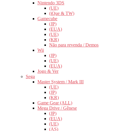
Nintendo 3DS
(UE)
(iQue & TW)
Gamecube
(JP)
(EUA)
(UE)
(KR)
Não para revenda / Demos
Wii
(JP)
(UE)
(EUA)
Jogo & Ver
Sega
Master System / Mark III
(UE)
(JP)
(KR)
Game Gear (ALL)
Mega Drive / Gênese
(JP)
(EUA)
(UE)
(AS)