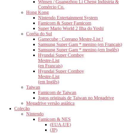
Winsen / Guangzhou Li Cheng Indústria &
Comércio Co.
Hong Kong
Nintendo Entertainment System
Famicom & Super Famicom
Super Mario World 2 Ilha do Yoshi
Coréia do Sul
Gamecube : Coreano Mestre-List !
Samsung Super Gam * menino (en Français)
Samsung Super Gam * menino (em Inglês)
Hyundai Super Comboy
Mestre-List
(en Français)
Hyundai Super Comboy
Mestre-List
(em Inglês)
Taiwan
Famicom de Taiwan
Jogos originais de Taiwan no Megadrive
Megadrive versão asiática
Coleção
Nintendo
Famicom & NES
(EUA-UE)
(JP)