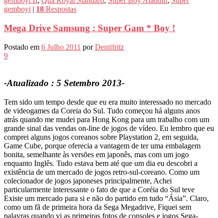
gemboyi II
,
Qua Royal Standard
,
Super Boy Aladdin
,
Super
gemboyi
|
18
Respostas
Mega Drive Samsung : Super Gam * Boy !
Postado em
6 Julho 2011
por
Dentifritz
9
-Atualizado : 5 Setembro 2013-
Tem sido um tempo desde que eu era muito interessado no mercado
de videogames da Coreia do Sul. Tudo começou há alguns anos
atrás quando me mudei para Hong Kong para um trabalho com um
grande sinal das vendas on-line de jogos de vídeo. Eu lembro que eu
comprei alguns jogos coreanos sobre Playstation 2, em seguida,
Game Cube, porque oferecia a vantagem de ter uma embalagem
bonita, semelhante às versões em japonês, mas com um jogo
enquanto Inglês. Tudo estava bem até que um dia eu descobri a
existência de um mercado de jogos retro-sul-coreano. Como um
colecionador de jogos japoneses principalmente, Achei
particularmente interessante o fato de que a Coréia do Sul teve
Existe um mercado para si e não do partido em tudo “Ásia”. Claro,
como um fã de primeira hora da Sega Megadrive, Fiquei sem
palavras quando vi as primeiras fotos de consoles e jogos Sega-