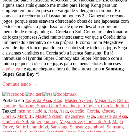
alguns anos atrás quando me mudei para Hong Kong para um
emprego em uma empresa de varejo de videogames on-line. Eu
comecei a receber uma Playstation poucos 2 e Gamecube coreano
jogos, porque estes estavam oferecendo obras de arte japonesas com
textos em inglês no jogo. Isso foi até que eu descobri sobre um
mercado de retro-gaming na Coreia do Sul. Como um colecionador
de jogos japoneses Achei muito interessante ver que a Coréia tinha
um mercado alternativo de sua própria. E como um fã Megadrive
verdade fiquei louco quando eu descobri sobre todos os jogos Sega
e sistemas vendidos na Coréia sob a licença Samsung. Eu já
introduziu o Hyundai Super Comboy aka Super Nintendo com a
minha pequena coleção de jogos para os meus leitores franceses
aqui
e
aqui
e agora chegou a hora de lhe apresentar o
o Samsung
Super Gam Boy *!
Continue lendo
→
Postado em
Jogos da Ásia
,
Blog
,
Master System
,
Megadrive
,
Retro-
gaming
,
Samsung Super Gam * menino (em Inglês)
,
Coréia do Sul
|
Tagged
menino aladdin
,
Ásia
,
Ásia
,
coleção
,
Coréia
,
gênese
,
Coréia
,
Mark III
,
Master System
,
megadrive
,
sega
,
Sudeste da Ásia
,
Coréia do Sul
,
Super gamboy
,
Mega Drive
,
Coréia do Sul
,
Mega
Drive
,
Sonic baramdolyi
,
Samsung
,
Samsung gemboyi
,
Samsung