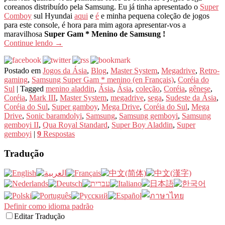
coreanos distribuído pela Samsung. Eu já tinha apresentado o
Super
Comboy
sul Hyundai
aqui
e
é
e minha pequena coleção de jogos
para este console, é hora para mim agora apresentar-vos a
maravilhosa
Super Gam * Menino de Samsung !
Continue lendo
→
Postado em
Jogos da Ásia
,
Blog
,
Master System
,
Megadrive
,
Retro-
gaming
,
Samsung Super Gam * menino (en Français)
,
Coréia do
Sul
|
Tagged
menino aladdin
,
Ásia
,
Ásia
,
coleção
,
Coréia
,
gênese
,
Coréia
,
Mark III
,
Master System
,
megadrive
,
sega
,
Sudeste da Ásia
,
Coréia do Sul
,
Super gamboy
,
Mega Drive
,
Coréia do Sul
,
Mega
Drive
,
Sonic baramdolyi
,
Samsung
,
Samsung gemboyi
,
Samsung
gemboyi II
,
Qua Royal Standard
,
Super Boy Aladdin
,
Super
gemboyi
|
9
Respostas
Tradução
Definir como idioma padrão
Editar Tradução