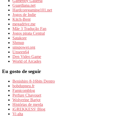
Gameboy Galleria
Guardiana.net
Hardcoregaming101.net
Jogos de Indie
Kitch-Bent
megadrive.me
Mãe 3 Tradução Fan
Jogos pirata Central
Satakore
Shmup
smspower.org
Unseen64
Den Video Game
World of Arcades
Eu gosto de seguir
Benishiro 8-16bits Dentro
bobdupneu.fr
Famicomblog
Perfure Chavouet
Wolverine Barjot
Histórias de merda
iGREKKESS' Blog
Vi alta