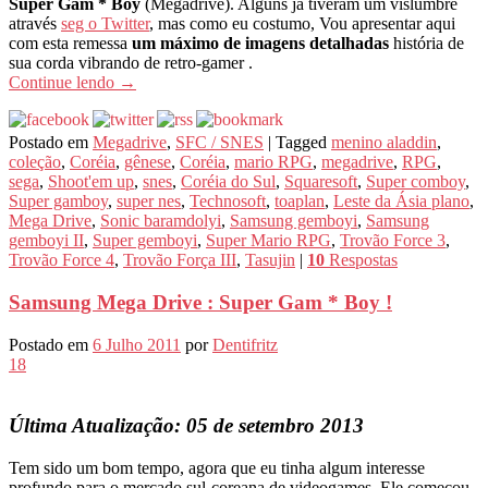
Super Gam * Boy
(Megadrive). Alguns já tiveram um vislumbre
através
seg o Twitter
, mas como eu costumo, Vou apresentar aqui
com esta remessa
um máximo de imagens detalhadas
história de
sua corda vibrando de retro-gamer .
Continue lendo
→
Postado em
Megadrive
,
SFC / SNES
|
Tagged
menino aladdin
,
coleção
,
Coréia
,
gênese
,
Coréia
,
mario RPG
,
megadrive
,
RPG
,
sega
,
Shoot'em up
,
snes
,
Coréia do Sul
,
Squaresoft
,
Super comboy
,
Super gamboy
,
super nes
,
Technosoft
,
toaplan
,
Leste da Ásia plano
,
Mega Drive
,
Sonic baramdolyi
,
Samsung gemboyi
,
Samsung
gemboyi II
,
Super gemboyi
,
Super Mario RPG
,
Trovão Force 3
,
Trovão Force 4
,
Trovão Força III
,
Tasujin
|
10
Respostas
Samsung Mega Drive : Super Gam * Boy !
Postado em
6 Julho 2011
por
Dentifritz
18
Última Atualização: 05 de setembro 2013
Tem sido um bom tempo, agora que eu tinha algum interesse
profundo para o mercado sul-coreana de videogames. Ele começou