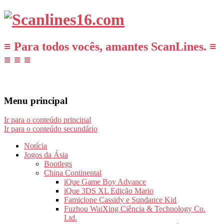
≡ Para todos vocês, amantes ScanLines. ≡
≡ ≡ ≡
Menu principal
Ir para o conteúdo principal
Ir para o conteúdo secundário
Notícia
Jogos da Ásia
Bootlegs
China Continental
iQue Game Boy Advance
iQue 3DS XL Edição Mario
Famiclone Cassidy e Sundance Kid
Fuzhou WaiXing Ciência & Technology Co.
Ltd.