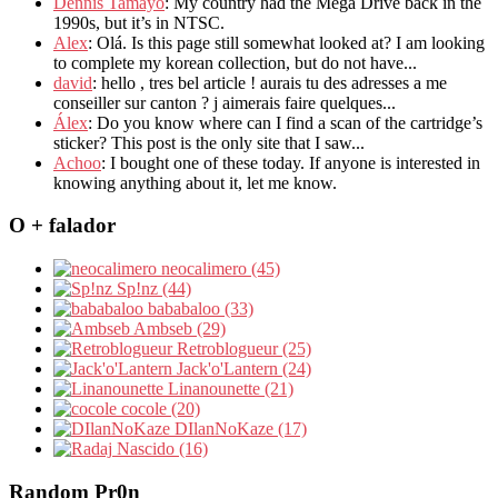
Dennis Tamayo
: My country had the Mega Drive back in the
1990s, but it’s in NTSC.
Alex
: Olá. Is this page still somewhat looked at? I am looking
to complete my korean collection, but do not have...
david
: hello , tres bel article ! aurais tu des adresses a me
conseiller sur canton ? j aimerais faire quelques...
Álex
: Do you know where can I find a scan of the cartridge’s
sticker? This post is the only site that I saw...
Achoo
: I bought one of these today. If anyone is interested in
knowing anything about it, let me know.
O + falador
neocalimero (45)
Sp!nz (44)
bababaloo (33)
Ambseb (29)
Retroblogueur (25)
Jack'o'Lantern (24)
Linanounette (21)
cocole (20)
DIlanNoKaze (17)
Nascido (16)
Random Pr0n