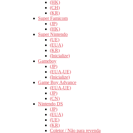
(HK)
(CH)
(KR)
Super Famicom
(JP)
(HK)
Super Nintendo
(UE)
(EUA)
(KR)
(Inicialize)
Gameboy
(JP)
(EUA-UE)
(Inicialize)
Game Boy Advance
(EUA-UE)
(JP)
(CN)
Nintendo DS
(JP)
(EUA)
(UE)
(KR)
Coletor / Não para revenda