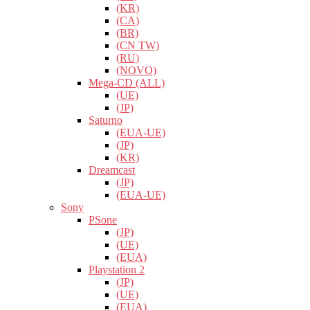
(KR)
(CA)
(BR)
(CN TW)
(RU)
(NOVO)
Mega-CD (ALL)
(UE)
(JP)
Saturno
(EUA-UE)
(JP)
(KR)
Dreamcast
(JP)
(EUA-UE)
Sony
PSone
(JP)
(UE)
(EUA)
Playstation 2
(JP)
(UE)
(EUA)