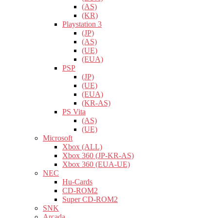
(AS)
(KR)
Playstation 3
(JP)
(AS)
(UE)
(EUA)
PSP
(JP)
(UE)
(EUA)
(KR-AS)
PS Vita
(AS)
(UE)
Microsoft
Xbox (ALL)
Xbox 360 (JP-KR-AS)
Xbox 360 (EUA-UE)
NEC
Hu-Cards
CD-ROM2
Super CD-ROM2
SNK
Arcada