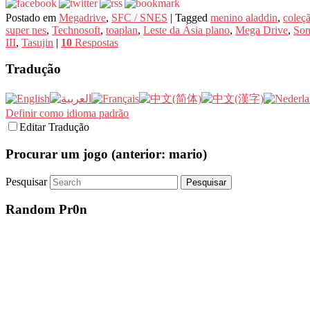
Postado em
Megadrive
,
SFC / SNES
|
Tagged
menino aladdin
,
coleç
super nes
,
Technosoft
,
toaplan
,
Leste da Ásia plano
,
Mega Drive
,
Son
III
,
Tasujin
|
10
Respostas
Tradução
Definir como idioma padrão
Editar Tradução
Procurar um jogo (anterior: mario)
Pesquisar
Random Pr0n