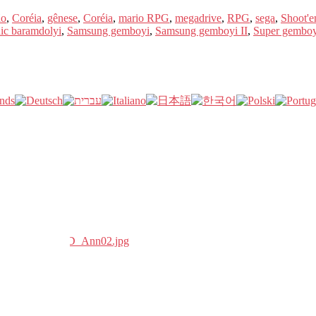
ão
,
Coréia
,
gênese
,
Coréia
,
mario RPG
,
megadrive
,
RPG
,
sega
,
Shoot'
ic baramdolyi
,
Samsung gemboyi
,
Samsung gemboyi II
,
Super gemboy