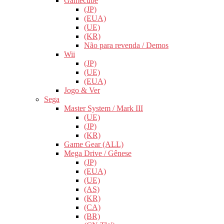
Gamecube
(JP)
(EUA)
(UE)
(KR)
Não para revenda / Demos
Wii
(JP)
(UE)
(EUA)
Jogo & Ver
Sega
Master System / Mark III
(UE)
(JP)
(KR)
Game Gear (ALL)
Mega Drive / Gênese
(JP)
(EUA)
(UE)
(AS)
(KR)
(CA)
(BR)