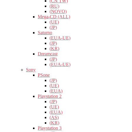
(CN TW)
(RU)
(NOVO)
Mega-CD (ALL)
(UE)
(JP)
Saturno
(EUA-UE)
(JP)
(KR)
Dreamcast
(JP)
(EUA-UE)
Sony
PSone
(JP)
(UE)
(EUA)
Playstation 2
(JP)
(UE)
(EUA)
(AS)
(KR)
Playstation 3