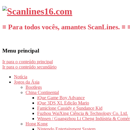
≡ Para todos vocês, amantes ScanLines. ≡ 
Menu principal
Ir para o conteúdo principal
Ir para o conteúdo secundário
Notícia
Jogos da Ásia
Bootlegs
China Continental
iQue Game Boy Advance
iQue 3DS XL Edição Mario
Famiclone Cassidy e Sundance Kid
Fuzhou WaiXing Ciência & Technology Co. Ltd.
Winsen / Guangzhou Li Cheng Indústria & Comér
Hong Kong
Nintendo Entertainment System