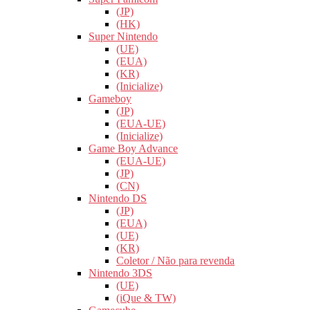
(JP)
(HK)
Super Nintendo
(UE)
(EUA)
(KR)
(Inicialize)
Gameboy
(JP)
(EUA-UE)
(Inicialize)
Game Boy Advance
(EUA-UE)
(JP)
(CN)
Nintendo DS
(JP)
(EUA)
(UE)
(KR)
Coletor / Não para revenda
Nintendo 3DS
(UE)
(iQue & TW)