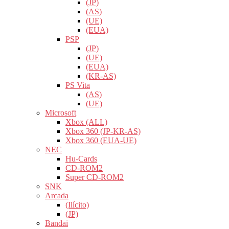
(JP)
(AS)
(UE)
(EUA)
PSP
(JP)
(UE)
(EUA)
(KR-AS)
PS Vita
(AS)
(UE)
Microsoft
Xbox (ALL)
Xbox 360 (JP-KR-AS)
Xbox 360 (EUA-UE)
NEC
Hu-Cards
CD-ROM2
Super CD-ROM2
SNK
Arcada
(Ilícito)
(JP)
Bandai