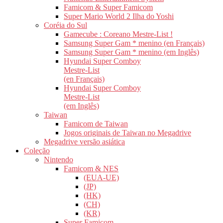
Famicom & Super Famicom
Super Mario World 2 Ilha do Yoshi
Coréia do Sul
Gamecube : Coreano Mestre-List !
Samsung Super Gam * menino (en Français)
Samsung Super Gam * menino (em Inglês)
Hyundai Super Comboy
Mestre-List
(en Français)
Hyundai Super Comboy
Mestre-List
(em Inglês)
Taiwan
Famicom de Taiwan
Jogos originais de Taiwan no Megadrive
Megadrive versão asiática
Coleção
Nintendo
Famicom & NES
(EUA-UE)
(JP)
(HK)
(CH)
(KR)
Super Famicom