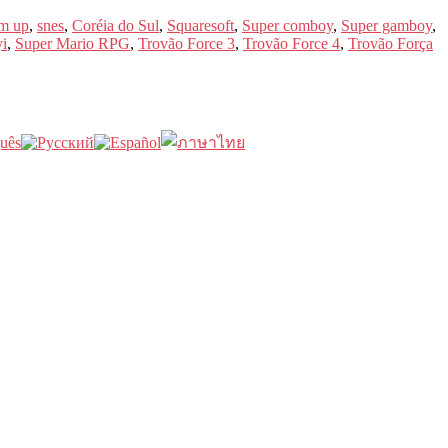
em up
,
snes
,
Coréia do Sul
,
Squaresoft
,
Super comboy
,
Super gamboy
,
i
,
Super Mario RPG
,
Trovão Force 3
,
Trovão Force 4
,
Trovão Força