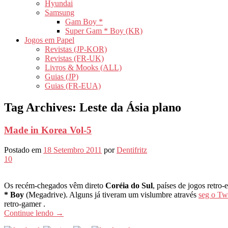
Hyundai
Samsung
Gam Boy *
Super Gam * Boy (KR)
Jogos em Papel
Revistas (JP-KOR)
Revistas (FR-UK)
Livros & Mooks (ALL)
Guias (JP)
Guias (FR-EUA)
Tag Archives:
Leste da Ásia plano
Made in Korea Vol-5
Postado em
18 Setembro 2011
por
Dentifritz
10
Os recém-chegados vêm direto
Coréia do Sul
, países de jogos retro
* Boy
(Megadrive). Alguns já tiveram um vislumbre através
seg o Twi
retro-gamer .
Continue lendo
→