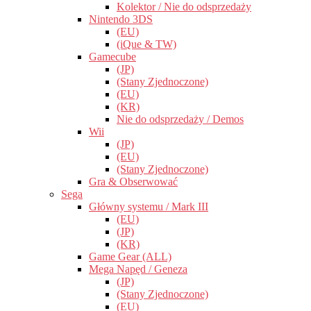
Kolektor / Nie do odsprzedaży
Nintendo 3DS
(EU)
(iQue & TW)
Gamecube
(JP)
(Stany Zjednoczone)
(EU)
(KR)
Nie do odsprzedaży / Demos
Wii
(JP)
(EU)
(Stany Zjednoczone)
Gra & Obserwować
Sega
Główny systemu / Mark III
(EU)
(JP)
(KR)
Game Gear (ALL)
Mega Napęd / Geneza
(JP)
(Stany Zjednoczone)
(EU)