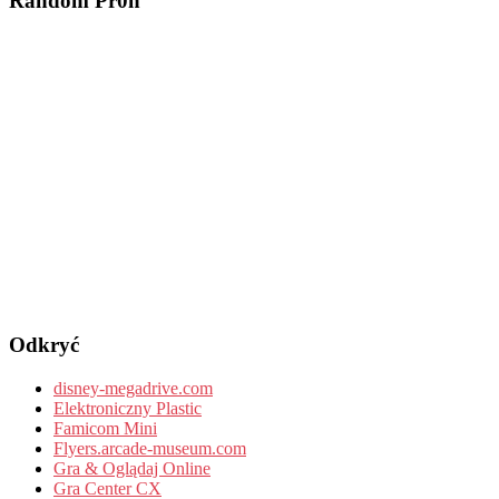
Random Pr0n
Odkryć
disney-megadrive.com
Elektroniczny Plastic
Famicom Mini
Flyers.arcade-museum.com
Gra & Oglądaj Online
Gra Center CX