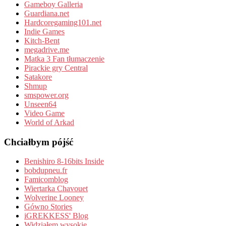
Gameboy Galleria
Guardiana.net
Hardcoregaming101.net
Indie Games
Kitch-Bent
megadrive.me
Matka 3 Fan tłumaczenie
Pirackie gry Central
Satakore
Shmup
smspower.org
Unseen64
Video Game
World of Arkad
Chciałbym pójść
Benishiro 8-16bits Inside
bobdupneu.fr
Famicomblog
Wiertarka Chavouet
Wolverine Looney
Gówno Stories
iGREKKESS' Blog
Widziałem wysokie