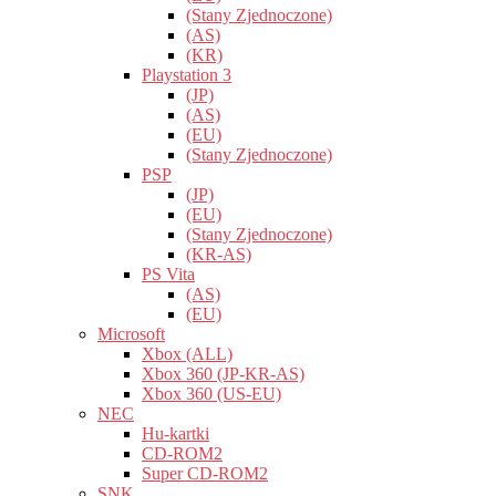
(Stany Zjednoczone)
(AS)
(KR)
Playstation 3
(JP)
(AS)
(EU)
(Stany Zjednoczone)
PSP
(JP)
(EU)
(Stany Zjednoczone)
(KR-AS)
PS Vita
(AS)
(EU)
Microsoft
Xbox (ALL)
Xbox 360 (JP-KR-AS)
Xbox 360 (US-EU)
NEC
Hu-kartki
CD-ROM2
Super CD-ROM2
SNK