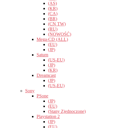
(AS)
(KR)
(CA)
(BR)
(CN TW)
(RU)
(NOWOŚĆ)
Mega-CD (ALL)
(EU)
(JP)
Saturn
(US-EU)
(JP)
(KR)
Dreamcast
(JP)
(US-EU)
Sony
PSone
(JP)
(EU)
(Stany Zjednoczone)
Playstation 2
(JP)
(EU)