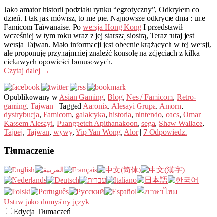
Jako amator historii podziału rynku “egzotyczny”, Odkryłem co
dzień. I tak jak mówisz, to nie pie. Najnowsze odkrycie dnia : une
Famicom Taïwanaise. Po
wersja Hong Kong
I przedstawił
wcześniej w tym roku wraz z jej starszą siostrą, Teraz tutaj jest
wersja Tajwan. Mało informacji jest obecnie krążących w tej wersji,
ale proponuję przynajmniej znaleźć konsolę na zdjęciach z kilka
ciekawych opowieści bonusowych.
Czytaj dalej
→
Opublikowany w
Asian Gaming
,
Blog
,
Nes / Famicom
,
Retro-
gaming
,
Tajwan
|
Tagged
Aaronix
,
Alesayi Grupa
,
Amorn
,
dystrybucja
,
Famicom
,
galaktyka
,
historia
,
nintendo
,
oacs
,
Omar
Kassem Alesayi
,
Puangpetch Apithanakoon
,
sega
,
Shaw Wallace
,
Tajpej
,
Tajwan
,
wywy
,
Yip Yan Wong
,
Alor
|
7
Odpowiedzi
Tłumaczenie
Ustaw jako domyślny język
Edycja Tłumaczeń