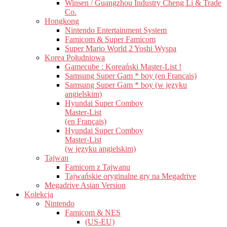
Winsen / Guangzhou Industry Cheng Li & Trade
Co.
Hongkong
Nintendo Entertainment System
Famicom & Super Famicom
Super Mario World 2 Yoshi Wyspa
Korea Południowa
Gamecube : Koreański Master-List !
Samsung Super Gam * boy (en Français)
Samsung Super Gam * boy (w języku
angielskim)
Hyundai Super Comboy
Master-List
(en Français)
Hyundai Super Comboy
Master-List
(w języku angielskim)
Tajwan
Famicom z Tajwanu
Tajwańskie oryginalne gry na Megadrive
Megadrive Asian Version
Kolekcja
Nintendo
Famicom & NES
(US-EU)