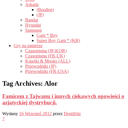
Arkada
(Bootleg)
(JP)
Bandai
Hyundai
Samsung
Gam * Boy
Super Boy Gam * (KR)
Gry na papierze
Czasopisma (JP-KOR)
Czasopisma (FR-UK)
Książki & Mooks (ALL)
Przewodniki (JP)
Przewodniki (FR-USA)
Tag Archives:
Alor
Famicom z Tajwanu i innych ciekawych opowieści o
azjatyckiej dystrybucji.
Wysłany
16 Wrzesień 2012
przez
Dentifritz
7