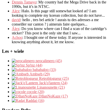
Dennis Tamayo
:
My country had the Mega Drive back in the
1990s
,
but it’s in NTSC
.
Alex
: Halo.
Is this page still somewhat looked at
?
I am
looking to complete my korean collection
,
but do not have..
.
david
:
hello
,
tres bel article
!
aurais tu des adresses a me
conseiller sur canton
?
j aimerais faire quelques..
.
Álex
: Do you know where can I find a scan of the cartridge’s
sticker? This post is the only site that I saw...
Achoo
: I bought one of these today. If anyone is interested in
knowing anything about it, let me know.
Les + wiele
neocalimero (45)
Sp!nz (44)
bababaloo (33)
Ambseb (29)
Retroblogueur (25)
Jack'o'lantern (24)
Linanounette (21)
cocole (20)
DIlanNoKaze (17)
Raddai (16)