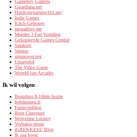
Gameboy Galleria
Guardiana.net
Hardcoregaming101.net
Indie Games
Kitch-Gebogen
megadrive.me
Moeder 3 Fan Vertaling
Gekopieerde Games Central
Satakore
Shmup
smspower.org
Unseen64
The Video Game
Wereld van Arcades
Ik wil volgen
Benishiro 8-16bits Inside
bobdupneu.fr
Famicomblog
Boor Chavouet
Wolverine Looney
Verhalen stront
iGREKKESS' Blog
Ik zag hoog