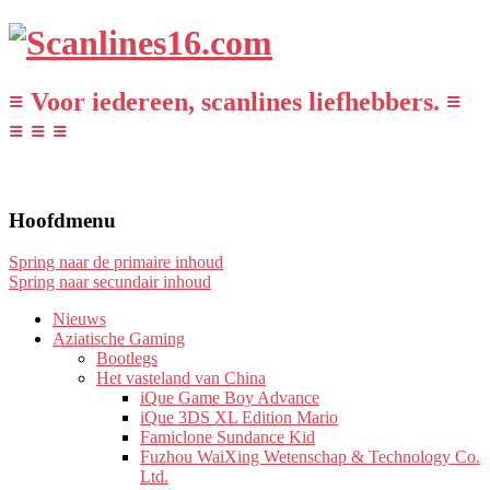
≡ Voor iedereen, scanlines liefhebbers. ≡
≡ ≡ ≡
Hoofdmenu
Spring naar de primaire inhoud
Spring naar secundair inhoud
Nieuws
Aziatische Gaming
Bootlegs
Het vasteland van China
iQue Game Boy Advance
iQue 3DS XL Edition Mario
Famiclone Sundance Kid
Fuzhou WaiXing Wetenschap & Technology Co.
Ltd.