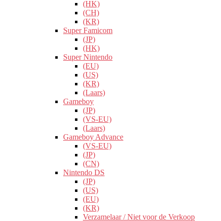
(HK)
(CH)
(KR)
Super Famicom
(JP)
(HK)
Super Nintendo
(EU)
(US)
(KR)
(Laars)
Gameboy
(JP)
(VS-EU)
(Laars)
Gameboy Advance
(VS-EU)
(JP)
(CN)
Nintendo DS
(JP)
(US)
(EU)
(KR)
Verzamelaar / Niet voor de Verkoop