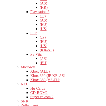
(AS)
(KR)
Playstation 3
(JP)
(AS)
(EU)
(US)
PSP
(JP)
(EU)
(US)
(KR-AS)
PS Vita
(AS)
(EU)
Microsoft
Xbox (ALL)
Xbox 360 (JP-KR-AS)
Xbox 360 (VS-EU)
NEC
Hu-Cards
CD-ROM2
Super cd-rom 2
SNK
Zuilengang