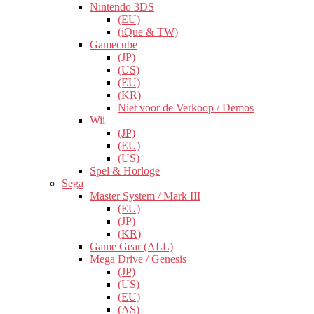
Nintendo 3DS
(EU)
(iQue & TW)
Gamecube
(JP)
(US)
(EU)
(KR)
Niet voor de Verkoop / Demos
Wii
(JP)
(EU)
(US)
Spel & Horloge
Sega
Master System / Mark III
(EU)
(JP)
(KR)
Game Gear (ALL)
Mega Drive / Genesis
(JP)
(US)
(EU)
(AS)