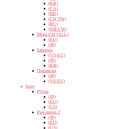
(KR)
(CA)
(BR)
(CN TW)
(RU)
(NIEUW)
Mega-CD (ALL)
(EU)
(JP)
Saturnus
(VS-EU)
(JP)
(KR)
Dreamcast
(JP)
(VS-EU)
Sony
PSone
(JP)
(EU)
(US)
Playstation 2
(JP)
(EU)
(US)