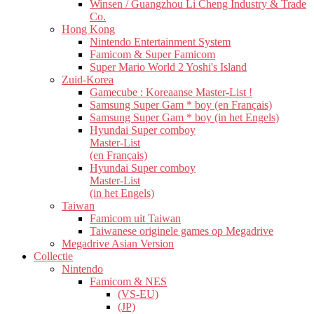
Winsen / Guangzhou Li Cheng Industry & Trade
Co.
Hong Kong
Nintendo Entertainment System
Famicom & Super Famicom
Super Mario World 2 Yoshi's Island
Zuid-Korea
Gamecube : Koreaanse Master-List !
Samsung Super Gam * boy (en Français)
Samsung Super Gam * boy (in het Engels)
Hyundai Super comboy
Master-List
(en Français)
Hyundai Super comboy
Master-List
(in het Engels)
Taiwan
Famicom uit Taiwan
Taiwanese originele games op Megadrive
Megadrive Asian Version
Collectie
Nintendo
Famicom & NES
(VS-EU)
(JP)