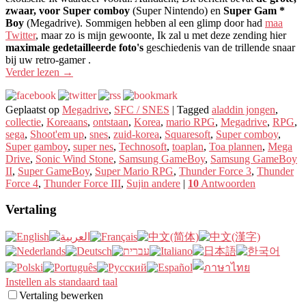
zwaar, voor Super comboy
(Super Nintendo) en
Super Gam *
Boy
(Megadrive). Sommigen hebben al een glimp door had
maa
Twitter
, maar zo is mijn gewoonte, Ik zal u met deze zending hier
maximale gedetailleerde foto's
geschiedenis van de trillende snaar
bij uw retro-gamer .
Verder lezen
→
Geplaatst op
Megadrive
,
SFC / SNES
|
Tagged
aladdin jongen
,
collectie
,
Koreaans
,
ontstaan
,
Korea
,
mario RPG
,
Megadrive
,
RPG
,
sega
,
Shoot'em up
,
snes
,
zuid-korea
,
Squaresoft
,
Super comboy
,
Super gamboy
,
super nes
,
Technosoft
,
toaplan
,
Toa plannen
,
Mega
Drive
,
Sonic Wind Stone
,
Samsung GameBoy
,
Samsung GameBoy
II
,
Super GameBoy
,
Super Mario RPG
,
Thunder Force 3
,
Thunder
Force 4
,
Thunder Force III
,
Sujin andere
|
10
Antwoorden
Vertaling
Instellen als standaard taal
Vertaling bewerken