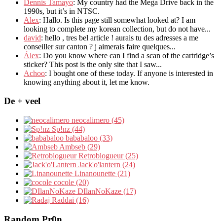
Dennis Tamayo
:
My country had the Mega Drive back in the
1990s
,
but it’s in NTSC
.
Alex
: Hallo.
Is this page still somewhat looked at
?
I am
looking to complete my korean collection
,
but do not have..
.
david
:
hello
,
tres bel article
!
aurais tu des adresses a me
conseiller sur canton
?
j aimerais faire quelques..
.
Álex
: Do you know where can I find a scan of the cartridge’s
sticker? This post is the only site that I saw...
Achoo
: I bought one of these today. If anyone is interested in
knowing anything about it, let me know.
De + veel
neocalimero (45)
Sp!nz (44)
bababaloo (33)
Ambseb (29)
Retroblogueur (25)
Jack'o'lantern (24)
Linanounette (21)
cocole (20)
DIlanNoKaze (17)
Raddai (16)
Random Pr0n