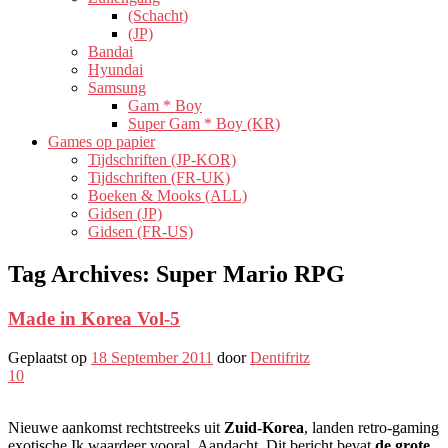
(Schacht)
(JP)
Bandai
Hyundai
Samsung
Gam * Boy
Super Gam * Boy (KR)
Games op papier
Tijdschriften (JP-KOR)
Tijdschriften (FR-UK)
Boeken & Mooks (ALL)
Gidsen (JP)
Gidsen (FR-US)
Tag Archives:
Super Mario RPG
Made in Korea Vol-5
Geplaatst op
18 September 2011
door
Dentifritz
10
Nieuwe aankomst rechtstreeks uit
Zuid-Korea
, landen retro-gaming
exotische Ik waardeer vooral. Aandacht, Dit bericht bevat
de grote,