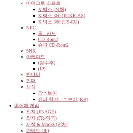
마이크로 소프트
X 박스 (전체)
X 박스 360 (JP-KR-AS)
X 박스 360 (US-EU)
NEC
후 - 카드
CD-Rom2
슈퍼 CD-Rom2
SNK
아케이드
(밀수주)
(JP)
반다이
현대
삼성
감 * 보이
슈퍼 할머니 * 보이 (KR)
종이에 게임
잡지 (JP-AGE)
잡지 (FR-영국)
서적 & Mooks (전체)
가이드 (JP)