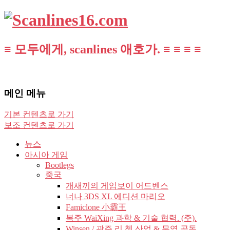
≡ 모두에게, scanlines 애호가. ≡ ≡ ≡ ≡
메인 메뉴
기본 컨텐츠로 가기
보조 컨텐츠로 가기
뉴스
아시아 게임
Bootlegs
중국
개새끼의 게임보이 어드벤스
너나 3DS XL 에디션 마리오
Famiclone 小霸王
복주 WaiXing 과학 & 기술 협력. (주).
Winsen / 광주 리 쳉 산업 & 무역 공동.