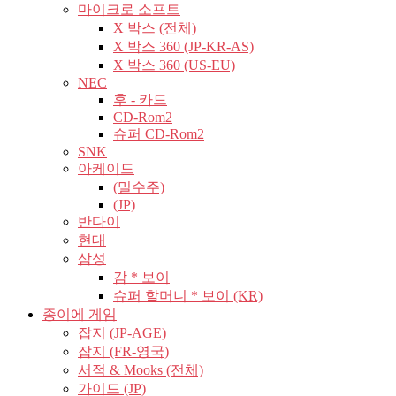
마이크로 소프트
X 박스 (전체)
X 박스 360 (JP-KR-AS)
X 박스 360 (US-EU)
NEC
후 - 카드
CD-Rom2
슈퍼 CD-Rom2
SNK
아케이드
(밀수주)
(JP)
반다이
현대
삼성
감 * 보이
슈퍼 할머니 * 보이 (KR)
종이에 게임
잡지 (JP-AGE)
잡지 (FR-영국)
서적 & Mooks (전체)
가이드 (JP)