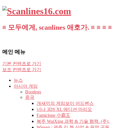
≡ 모두에게, scanlines 애호가. ≡ ≡ ≡ ≡
메인 메뉴
기본 컨텐츠로 가기
보조 컨텐츠로 가기
뉴스
아시아 게임
Bootlegs
중국
개새끼의 게임보이 어드벤스
너나 3DS XL 에디션 마리오
Famiclone 小霸王
복주 WaiXing 과학 & 기술 협력. (주).
Winsen / 광주 리 쳉 산업 & 무역 공동.