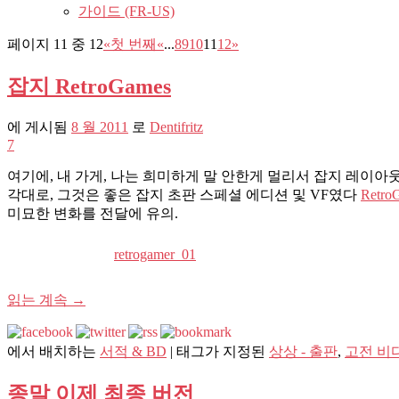
가이드 (FR-US)
페이지 11 중 12
«첫 번째
«
...
8
9
10
11
12
»
잡지 RetroGames
에 게시됨
8 월 2011
로
Dentifritz
7
여기에, 내 가게, 나는 희미하게 말 안한게 멀리서 잡지 레이아
각대로, 그것은 좋은 잡지 초판 스페셜 에디션 및 VF였다
Retro
미묘한 변화를 전달에 유의.
retrogamer_01
읽는 계속
→
에서 배치하는
서적 & BD
|
태그가 지정된
상상 - 출판
,
고전 비
종말 이제 최종 버전