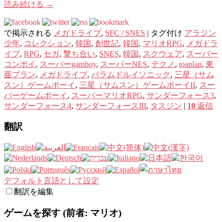
読み続ける
→
で掲示される
メガドライブ
,
SFC / SNES
|
タグ付け
アラジン
少年
,
コレクション
,
韓国
,
創世記
,
韓国
,
マリオRPG
,
メガドラ
イブ
,
RPG
,
セガ
,
撃ち合い
,
SNES
,
韓国
,
スクウェア
,
スーパー
コンボイ
,
スーパーgamboy
,
スーパーNES
,
テクノ
,
toaplan
,
東
亜プラン
,
メガドライブ
,
バラムドルイソニック
,
三星（サム
スン）ゲームボーイ
,
三星（サムスン）ゲームボーイII
,
スー
パーゲームボーイ
,
スーパーマリオRPG
,
サンダーフォース3
,
サンダーフォース4
,
サンダーフォースIII
,
タスジン
|
10
返信
翻訳
デフォルト言語として設定
翻訳を編集
ゲームを探す (前者: マリオ)