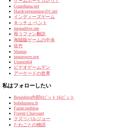
ゲームボーイガレリア
Guardiana.net
Hardcoregaming101.net
インディーズゲーム
キッチュ·ベント
megadrive.me
母 3 ファン翻訳
海賊版ゲームの中央
佐竹
Shmup
smspower.org
Unseen64
ビデオゲームデン
アーケードの世界
私はフォローしたい
Benishiro内部8ビット16ビット
bobdupneu.fr
Famicomblog
Forent Chavouet
クズリバルジョー
たわごとの物語