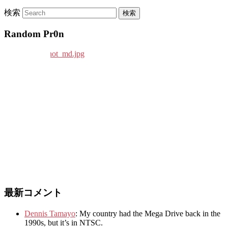
検索
Random Pr0n
最新コメント
Dennis Tamayo
:
My country had the Mega Drive back in the
1990s
,
but it’s in NTSC
.