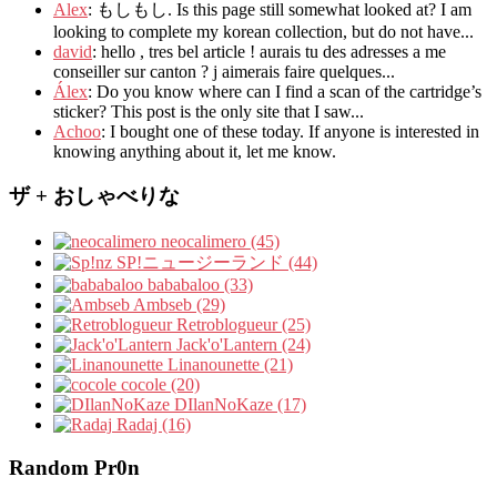
Alex
: もしもし.
Is this page still somewhat looked at
?
I am
looking to complete my korean collection
,
but do not have..
.
david
:
hello
,
tres bel article
!
aurais tu des adresses a me
conseiller sur canton
?
j aimerais faire quelques..
.
Álex
: Do you know where can I find a scan of the cartridge’s
sticker? This post is the only site that I saw...
Achoo
: I bought one of these today. If anyone is interested in
knowing anything about it, let me know.
ザ + おしゃべりな
neocalimero (45)
SP!ニュージーランド (44)
bababaloo (33)
Ambseb (29)
Retroblogueur (25)
Jack'o'Lantern (24)
Linanounette (21)
cocole (20)
DIlanNoKaze (17)
Radaj (16)
Random Pr0n