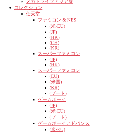
メガドライブアジア版
コレクション
任天堂
ファミコン & NES
(米·EU)
(JP)
(HK)
(CH)
(KR)
スーパーファミコン
(JP)
(HK)
スーパーファミコン
(EU)
(米国)
(KR)
(ブート)
ゲームボーイ
(JP)
(米·EU)
(ブート)
ゲームボーイアドバンス
(米·EU)