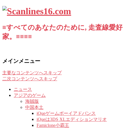
≡すべてのあなたのために, 走査線愛好
家。≡≡≡≡
メインメニュー
主要なコンテンツへスキップ
二次コンテンツへスキップ
ニュース
アジアのゲーム
海賊版
中国本土
iQueゲームボーイアドバンス
iQueは3DS XLエディションマリオ
Famiclone小霸王