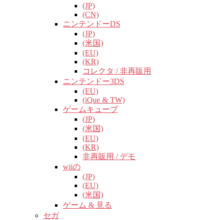
(JP)
(CN)
ニンテンドーDS
(JP)
(米国)
(EU)
(KR)
コレクタ / 非再販用
ニンテンドー3DS
(EU)
(iQue & TW)
ゲームキューブ
(JP)
(米国)
(EU)
(KR)
非再販用 / デモ
wiiの
(JP)
(EU)
(米国)
ゲーム & 見る
セガ