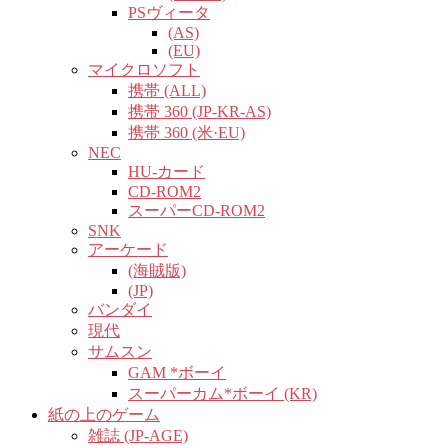
PSヴィータ
(AS)
(EU)
マイクロソフト
携帯 (ALL)
携帯 360 (JP-KR-AS)
携帯 360 (米·EU)
NEC
HU-カード
CD-ROM2
スーパーCD-ROM2
SNK
アーケード
(海賊版)
(JP)
バンダイ
現代
サムスン
GAM *ボーイ
スーパーカム*ボーイ (KR)
紙の上のゲーム
雑誌 (JP-AGE)