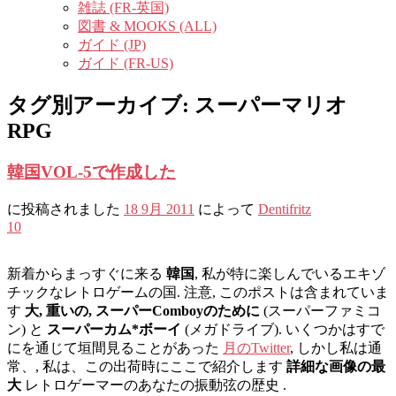
雑誌 (FR-英国)
図書 & MOOKS (ALL)
ガイド (JP)
ガイド (FR-US)
タグ別アーカイブ:
スーパーマリオ
RPG
韓国VOL-5で作成した
に投稿されました
18 9月 2011
によって
Dentifritz
10
新着からまっすぐに来る
韓国
, 私が特に楽しんでいるエキゾ
チックなレトロゲームの国. 注意, このポストは含まれていま
す
大, 重いの, スーパーComboyのために
(スーパーファミコ
ン) と
スーパーカム*ボーイ
(メガドライブ). いくつかはすで
にを通じて垣間見ることがあった
月のTwitter
, しかし私は通
常、, 私は、この出荷時にここで紹介します
詳細な画像の最
大
レトロゲーマーのあなたの振動弦の歴史 .