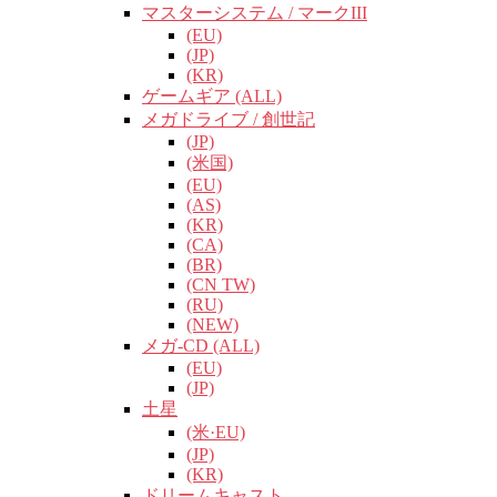
マスターシステム / マークIII
(EU)
(JP)
(KR)
ゲームギア (ALL)
メガドライブ / 創世記
(JP)
(米国)
(EU)
(AS)
(KR)
(CA)
(BR)
(CN TW)
(RU)
(NEW)
メガ-CD (ALL)
(EU)
(JP)
土星
(米·EU)
(JP)
(KR)
ドリームキャスト