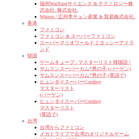
福州WaiXingサイエンス & テクノロジー株
式会社. 株式会社.
Winsen / 広州李チェン産業 & 貿易株式会社.
香港
ファミコン
ファミコン & スーパーファミコン
スーパーマリオワールド 2 ヨッシーアイラ
ンド
韓国
ゲームキューブ : マスターリスト韓国語 !
サムスンスーパーカム*男の子 (バーゲン)
サムスンスーパーカム*男の子 (英語で)
ヒュンダイスーパーComboy
マスターリスト
(バーゲン)
ヒュンダイスーパーComboy
マスターリスト
(英語で)
台湾
台湾からファミコン
メガドライブで台湾のオリジナルゲーム