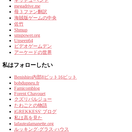
キッチュ·ベント
megadrive.me
母 3 ファン翻訳
海賊版ゲームの中央
佐竹
Shmup
smspower.org
Unseen64
ビデオゲームデン
アーケードの世界
私はフォローしたい
Benishiro内部8ビット16ビット
bobdupneu.fr
Famicomblog
Forent Chavouet
クズリバルジョー
たわごとの物語
iGREKKESS' ブログ
私は高を見た
lafautealamanette.org
ルッキング·グラス·ハウス