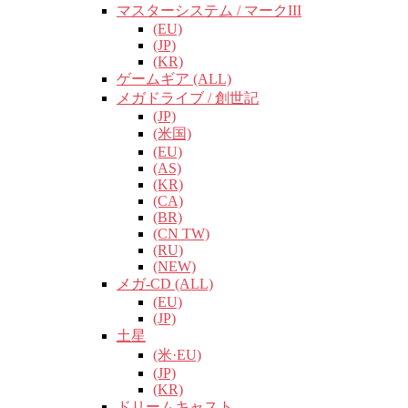
マスターシステム / マークIII
(EU)
(JP)
(KR)
ゲームギア (ALL)
メガドライブ / 創世記
(JP)
(米国)
(EU)
(AS)
(KR)
(CA)
(BR)
(CN TW)
(RU)
(NEW)
メガ-CD (ALL)
(EU)
(JP)
土星
(米·EU)
(JP)
(KR)
ドリームキャスト