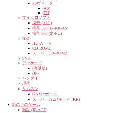
PSヴィータ
(AS)
(EU)
マイクロソフト
携帯 (ALL)
携帯 360 (JP-KR-AS)
携帯 360 (米·EU)
NEC
HU-カード
CD-ROM2
スーパーCD-ROM2
SNK
アーケード
(海賊版)
(JP)
バンダイ
現代
サムスン
GAM *ボーイ
スーパーカム*ボーイ (KR)
紙の上のゲーム
雑誌 (JP-AGE)