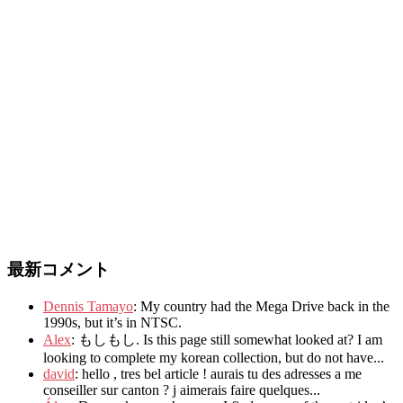
最新コメント
Dennis Tamayo
:
My country had the Mega Drive back in the
1990s
,
but it’s in NTSC
.
Alex
: もしもし.
Is this page still somewhat looked at
?
I am
looking to complete my korean collection
,
but do not have..
.
david
:
hello
,
tres bel article
!
aurais tu des adresses a me
conseiller sur canton
?
j aimerais faire quelques..
.