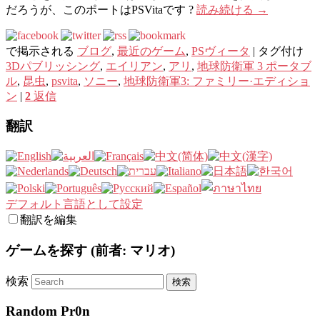
だろうが、このポートはPSVitaです ?
読み続ける
→
で掲示される
ブログ
,
最近のゲーム
,
PSヴィータ
|
タグ付け
3Dパブリッシング
,
エイリアン
,
アリ
,
地球防衛軍 3 ポータブ
ル
,
昆虫
,
psvita
,
ソニー
,
地球防衛軍3: ファミリー·エディショ
ン
|
2
返信
翻訳
デフォルト言語として設定
翻訳を編集
ゲームを探す (前者: マリオ)
検索
Random Pr0n