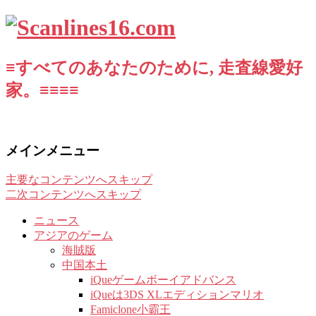
≡すべてのあなたのために, 走査線愛好
家。≡≡≡≡
メインメニュー
主要なコンテンツへスキップ
二次コンテンツへスキップ
ニュース
アジアのゲーム
海賊版
中国本土
iQueゲームボーイアドバンス
iQueは3DS XLエディションマリオ
Famiclone小霸王