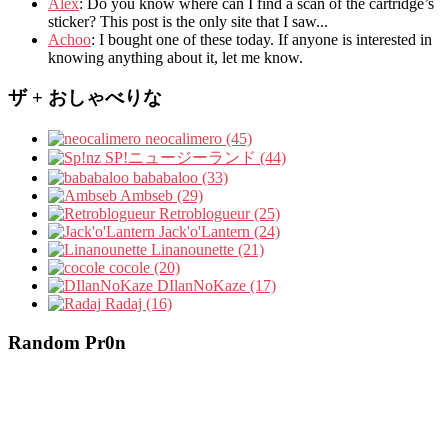
Álex
: Do you know where can I find a scan of the cartridge’s
sticker? This post is the only site that I saw...
Achoo
: I bought one of these today. If anyone is interested in
knowing anything about it, let me know.
ザ + おしゃべりな
neocalimero (45)
SP!ニュージーランド (44)
bababaloo (33)
Ambseb (29)
Retroblogueur (25)
Jack'o'Lantern (24)
Linanounette (21)
cocole (20)
DIlanNoKaze (17)
Radaj (16)
Random Pr0n