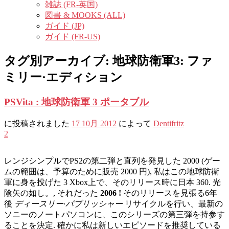
雑誌 (FR-英国)
図書 & MOOKS (ALL)
ガイド (JP)
ガイド (FR-US)
タグ別アーカイブ:
地球防衛軍3: ファ
ミリー·エディション
PSVita : 地球防衛軍 3 ポータブル
に投稿されました
17 10月 2012
によって
Dentifritz
2
レンジシンプルでPS2の第二弾と直列を発見した 2000 (ゲー
ムの範囲は、予算のために販売 2000 円), 私はこの地球防衛
軍に身を投げた 3 Xbox上で、そのリリース時に日本 360. 光
陰矢の如し。, それだった
2006 !
そのリリースを見張る6年
後
ディースリー·パブリッシャー
リサイクルを行い、最新の
ソニーのノートパソコンに、このシリーズの第三弾を持参す
ることを決定. 確かに私は新しいエピソードを推奨している