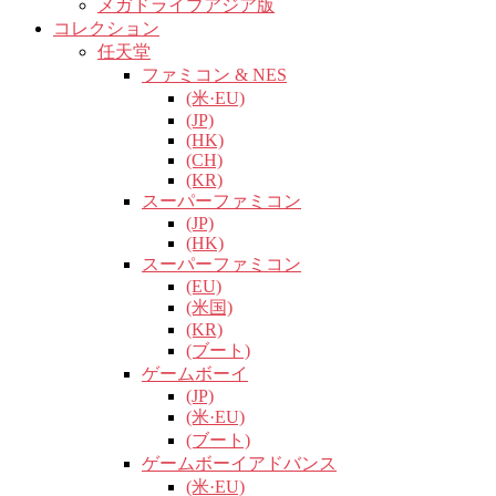
メガドライブアジア版
コレクション
任天堂
ファミコン & NES
(米·EU)
(JP)
(HK)
(CH)
(KR)
スーパーファミコン
(JP)
(HK)
スーパーファミコン
(EU)
(米国)
(KR)
(ブート)
ゲームボーイ
(JP)
(米·EU)
(ブート)
ゲームボーイアドバンス
(米·EU)