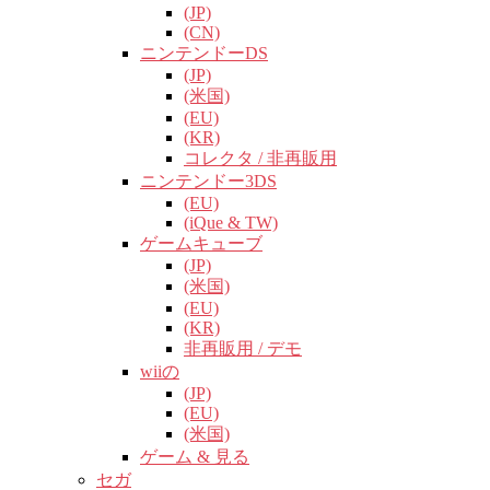
(JP)
(CN)
ニンテンドーDS
(JP)
(米国)
(EU)
(KR)
コレクタ / 非再販用
ニンテンドー3DS
(EU)
(iQue & TW)
ゲームキューブ
(JP)
(米国)
(EU)
(KR)
非再販用 / デモ
wiiの
(JP)
(EU)
(米国)
ゲーム & 見る
セガ