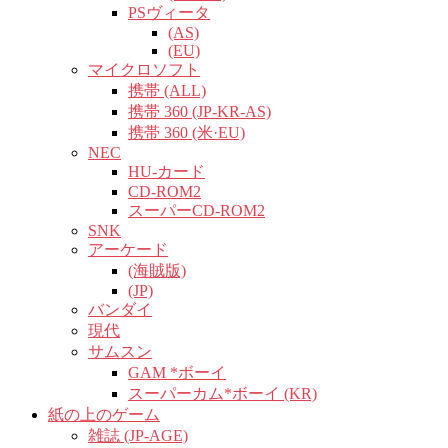
PSヴィータ
(AS)
(EU)
マイクロソフト
携帯 (ALL)
携帯 360 (JP-KR-AS)
携帯 360 (米·EU)
NEC
HU-カード
CD-ROM2
スーパーCD-ROM2
SNK
アーケード
(海賊版)
(JP)
バンダイ
現代
サムスン
GAM *ボーイ
スーパーカム*ボーイ (KR)
紙の上のゲーム
雑誌 (JP-AGE)