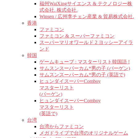
福州WaiXingサイエンス & テクノロジー株
式会社. 株式会社.
Winsen / 広州李チェン産業 & 貿易株式会社.
香港
ファミコン
ファミコン & スーパーファミコン
スーパーマリオワールド 2 ヨッシーアイラ
ンド
韓国
ゲームキューブ : マスターリスト韓国語 !
サムスンスーパーカム*男の子 (バーゲン)
サムスンスーパーカム*男の子 (英語で)
ヒュンダイスーパーComboy
マスターリスト
(バーゲン)
ヒュンダイスーパーComboy
マスターリスト
(英語で)
台湾
台湾からファミコン
メガドライブで台湾のオリジナルゲーム