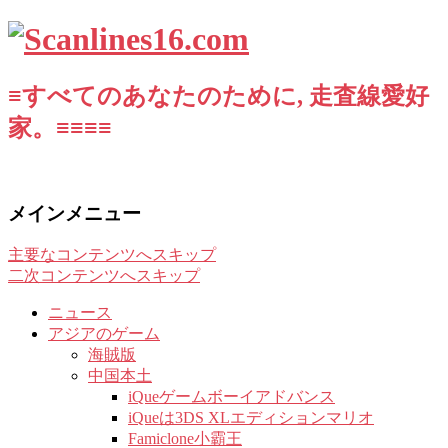
≡すべてのあなたのために, 走査線愛好
家。≡≡≡≡
メインメニュー
主要なコンテンツへスキップ
二次コンテンツへスキップ
ニュース
アジアのゲーム
海賊版
中国本土
iQueゲームボーイアドバンス
iQueは3DS XLエディションマリオ
Famiclone小霸王