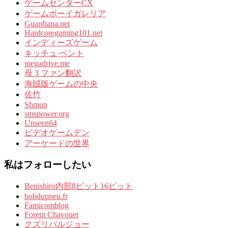
ゲームセンターCX
ゲームボーイガレリア
Guardiana.net
Hardcoregaming101.net
インディーズゲーム
キッチュ·ベント
megadrive.me
母 3 ファン翻訳
海賊版ゲームの中央
佐竹
Shmup
smspower.org
Unseen64
ビデオゲームデン
アーケードの世界
私はフォローしたい
Benishiro内部8ビット16ビット
bobdupneu.fr
Famicomblog
Forent Chavouet
クズリバルジョー