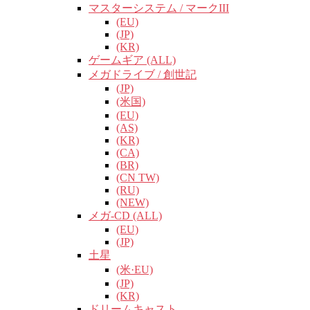
マスターシステム / マークIII
(EU)
(JP)
(KR)
ゲームギア (ALL)
メガドライブ / 創世記
(JP)
(米国)
(EU)
(AS)
(KR)
(CA)
(BR)
(CN TW)
(RU)
(NEW)
メガ-CD (ALL)
(EU)
(JP)
土星
(米·EU)
(JP)
(KR)
ドリームキャスト