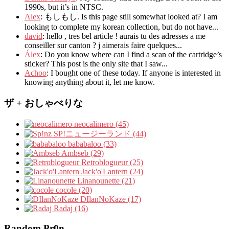
1990s
,
but it’s in NTSC
.
Alex
: もしもし.
Is this page still somewhat looked at
?
I am
looking to complete my korean collection
,
but do not have..
.
david
:
hello
,
tres bel article
!
aurais tu des adresses a me
conseiller sur canton
?
j aimerais faire quelques..
.
Álex
: Do you know where can I find a scan of the cartridge’s
sticker? This post is the only site that I saw...
Achoo
: I bought one of these today. If anyone is interested in
knowing anything about it, let me know.
ザ + おしゃべりな
neocalimero (45)
SP!ニュージーランド (44)
bababaloo (33)
Ambseb (29)
Retroblogueur (25)
Jack'o'Lantern (24)
Linanounette (21)
cocole (20)
DIlanNoKaze (17)
Radaj (16)
Random Pr0n