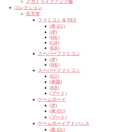
メガドライブアジア版
コレクション
任天堂
ファミコン & NES
(米·EU)
(JP)
(HK)
(CH)
(KR)
スーパーファミコン
(JP)
(HK)
スーパーファミコン
(EU)
(米国)
(KR)
(ブート)
ゲームボーイ
(JP)
(米·EU)
(ブート)
ゲームボーイアドバンス
(米·EU)