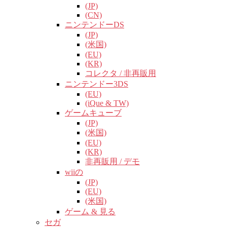
(JP)
(CN)
ニンテンドーDS
(JP)
(米国)
(EU)
(KR)
コレクタ / 非再販用
ニンテンドー3DS
(EU)
(iQue & TW)
ゲームキューブ
(JP)
(米国)
(EU)
(KR)
非再販用 / デモ
wiiの
(JP)
(EU)
(米国)
ゲーム & 見る
セガ