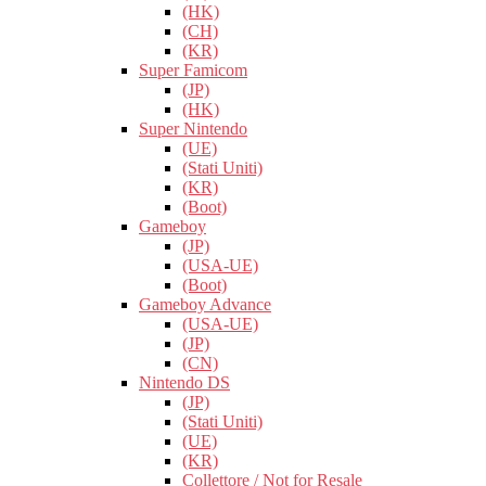
(HK)
(CH)
(KR)
Super Famicom
(JP)
(HK)
Super Nintendo
(UE)
(Stati Uniti)
(KR)
(Boot)
Gameboy
(JP)
(USA-UE)
(Boot)
Gameboy Advance
(USA-UE)
(JP)
(CN)
Nintendo DS
(JP)
(Stati Uniti)
(UE)
(KR)
Collettore / Not for Resale