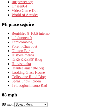
smspower.org
Unseen64
Video Game Den
World of Arcades
Mi piace seguire
Benishiro 8-16bit interno
bobdupneu.fr
Famicomblog
Forent Chavouet
Glutton Barjot
Histoire merda
iGREKKESS' Blog
Ho visto alta
lafautealamanette.org
Looking Glass House
Collezione Rhod Blog
Sp!nz Show Room
I videogiochi sono Rad
88 mph
88 mph