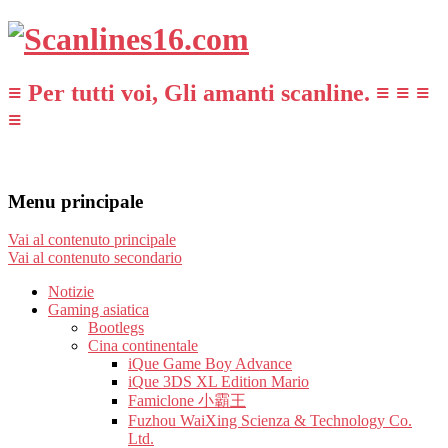
≡ Per tutti voi, Gli amanti scanline. ≡ ≡ ≡
≡
Menu principale
Vai al contenuto principale
Vai al contenuto secondario
Notizie
Gaming asiatica
Bootlegs
Cina continentale
iQue Game Boy Advance
iQue 3DS XL Edition Mario
Famiclone 小霸王
Fuzhou WaiXing Scienza & Technology Co.
Ltd.