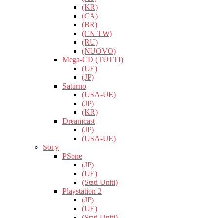
(KR)
(CA)
(BR)
(CN TW)
(RU)
(NUOVO)
Mega-CD (TUTTI)
(UE)
(JP)
Saturno
(USA-UE)
(JP)
(KR)
Dreamcast
(JP)
(USA-UE)
Sony
PSone
(JP)
(UE)
(Stati Uniti)
Playstation 2
(JP)
(UE)
(Stati Uniti)