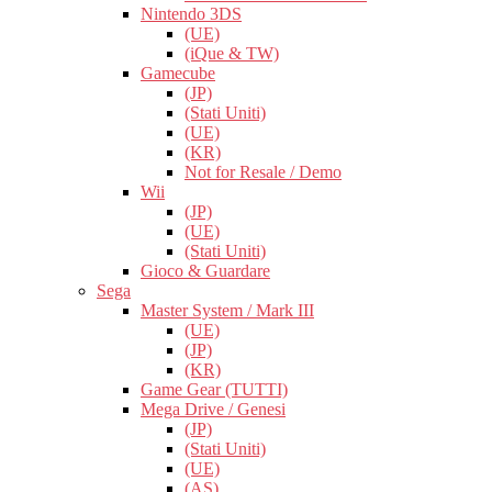
Nintendo 3DS
(UE)
(iQue & TW)
Gamecube
(JP)
(Stati Uniti)
(UE)
(KR)
Not for Resale / Demo
Wii
(JP)
(UE)
(Stati Uniti)
Gioco & Guardare
Sega
Master System / Mark III
(UE)
(JP)
(KR)
Game Gear (TUTTI)
Mega Drive / Genesi
(JP)
(Stati Uniti)
(UE)
(AS)