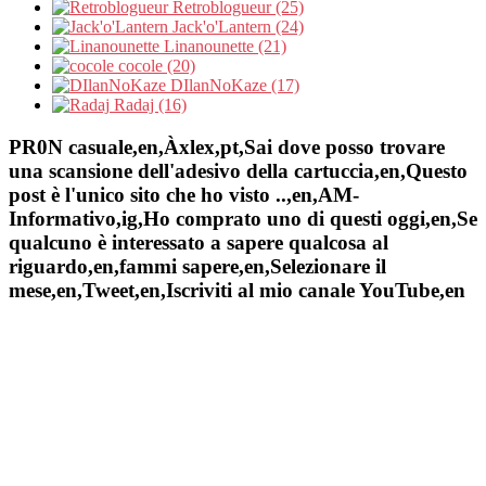
Retroblogueur (25)
Jack'o'Lantern (24)
Linanounette (21)
cocole (20)
DIlanNoKaze (17)
Radaj (16)
PR0N casuale,en,Àxlex,pt,Sai dove posso trovare
una scansione dell'adesivo della cartuccia,en,Questo
post è l'unico sito che ho visto ..,en,AM-
Informativo,ig,Ho comprato uno di questi oggi,en,Se
qualcuno è interessato a sapere qualcosa al
riguardo,en,fammi sapere,en,Selezionare il
mese,en,Tweet,en,Iscriviti al mio canale YouTube,en