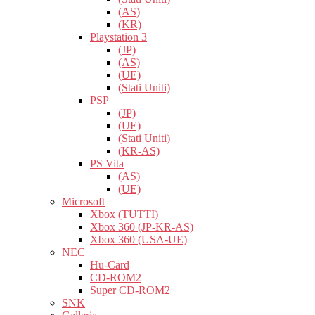
(AS)
(KR)
Playstation 3
(JP)
(AS)
(UE)
(Stati Uniti)
PSP
(JP)
(UE)
(Stati Uniti)
(KR-AS)
PS Vita
(AS)
(UE)
Microsoft
Xbox (TUTTI)
Xbox 360 (JP-KR-AS)
Xbox 360 (USA-UE)
NEC
Hu-Card
CD-ROM2
Super CD-ROM2
SNK