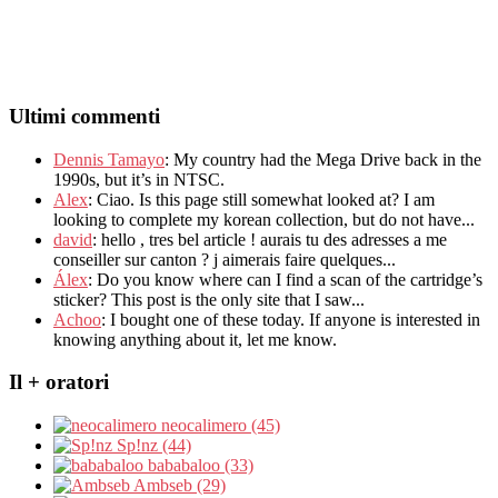
Ultimi commenti
Dennis Tamayo
:
My country had the Mega Drive back in the
1990s
,
but it’s in NTSC
.
Alex
: Ciao.
Is this page still somewhat looked at
?
I am
looking to complete my korean collection
,
but do not have..
.
david
:
hello
,
tres bel article
!
aurais tu des adresses a me
conseiller sur canton
?
j aimerais faire quelques..
.
Álex
: Do you know where can I find a scan of the cartridge’s
sticker? This post is the only site that I saw...
Achoo
: I bought one of these today. If anyone is interested in
knowing anything about it, let me know.
Il + oratori
neocalimero (45)
Sp!nz (44)
bababaloo (33)
Ambseb (29)