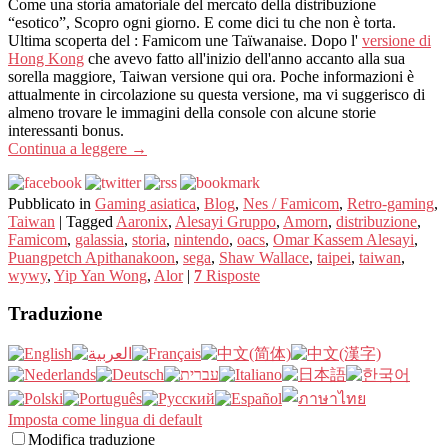
Come una storia amatoriale del mercato della distribuzione
“esotico”, Scopro ogni giorno. E come dici tu che non è torta.
Ultima scoperta del : Famicom une Taïwanaise. Dopo l'
versione di
Hong Kong
che avevo fatto all'inizio dell'anno accanto alla sua
sorella maggiore, Taiwan versione qui ora. Poche informazioni è
attualmente in circolazione su questa versione, ma vi suggerisco di
almeno trovare le immagini della console con alcune storie
interessanti bonus.
Continua a leggere
→
Pubblicato in
Gaming asiatica
,
Blog
,
Nes / Famicom
,
Retro-gaming
,
Taiwan
|
Tagged
Aaronix
,
Alesayi Gruppo
,
Amorn
,
distribuzione
,
Famicom
,
galassia
,
storia
,
nintendo
,
oacs
,
Omar Kassem Alesayi
,
Puangpetch Apithanakoon
,
sega
,
Shaw Wallace
,
taipei
,
taiwan
,
wywy
,
Yip Yan Wong
,
Alor
|
7
Risposte
Traduzione
Imposta come lingua di default
Modifica traduzione