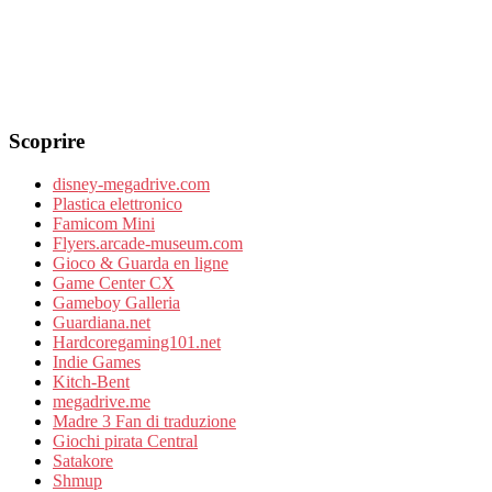
Scoprire
disney-megadrive.com
Plastica elettronico
Famicom Mini
Flyers.arcade-museum.com
Gioco & Guarda en ligne
Game Center CX
Gameboy Galleria
Guardiana.net
Hardcoregaming101.net
Indie Games
Kitch-Bent
megadrive.me
Madre 3 Fan di traduzione
Giochi pirata Central
Satakore
Shmup