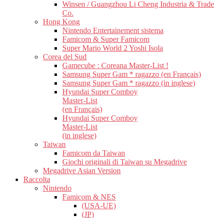
Winsen / Guangzhou Li Cheng Industria & Trade
Co.
Hong Kong
Nintendo Entertainement sistema
Famicom & Super Famicom
Super Mario World 2 Yoshi Isola
Corea del Sud
Gamecube : Coreana Master-List !
Samsung Super Gam * ragazzo (en Français)
Samsung Super Gam * ragazzo (in inglese)
Hyundai Super Comboy
Master-List
(en Français)
Hyundai Super Comboy
Master-List
(in inglese)
Taiwan
Famicom da Taiwan
Giochi originali di Taiwan su Megadrive
Megadrive Asian Version
Raccolta
Nintendo
Famicom & NES
(USA-UE)
(JP)