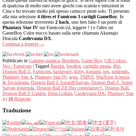
China questa finestra di tempo di gioco. Si deve sapere che si tratta
di qualcosa di molto raro avere giochi con scatola e istruzioni in
Cina e ho trovato molto più spesso cartucce pirati solo. Ti presento
alla mia selezione
4 titres et Famicom 3 cartigli GameBoy
. In
questa selezione troveremo
2 hack
, uno ben fatto è un porto di
Phantasy Star IV
sur Famicom (sì, leggere ! ) e l'altro un
GameBoy Color trucco basato sulla serie chiamata Akumajo
Dracula
Castlevania DX
.
Continua a leggere
→
Pubblicato in
Gaming asiatica
,
Bootlegs
,
Game Boy
,
GB Colore
,
Nes / Famicom
|
Tagged
Bandai
,
bootleg
,
cartiglio pirata
,
dbz
,
Dragon Ball Z
,
Famicom
,
hackerare
,
kirby
,
konami
,
nes
,
nintendo
,
Phantasy Star 4
,
Phantasy Star IV
,
sega
,
TMNT
,
WaiXing Scienza
& Tecnologia
,
Dragon Ball Z Assault!Saiyan
,
Dragon Ball Z: Super
Saiyan leggenda
,
Dragon Ball ZII Dio congelatore!!
,
Dragon Ball
,
Dragon Ball Z Gaiden
,
Dom Gohan
,
Castlevania DX
,
Phantasy Star
4
|
10
Risposte
Traduzione