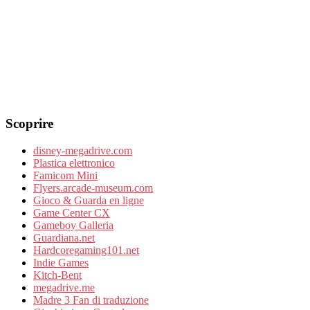
Scoprire
disney-megadrive.com
Plastica elettronico
Famicom Mini
Flyers.arcade-museum.com
Gioco & Guarda en ligne
Game Center CX
Gameboy Galleria
Guardiana.net
Hardcoregaming101.net
Indie Games
Kitch-Bent
megadrive.me
Madre 3 Fan di traduzione