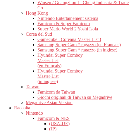
Winsen / Guangzhou Li Cheng Industria & Trade
Co.
Hong Kong
Nintendo Entertainement sistema
Famicom & Super Famicom
Super Mario World 2 Yoshi Isola
Corea del Sud
Gamecube : Coreana Master-List !
Samsung Super Gam * ragazzo (en Français)
Samsung Super Gam * ragazzo (in inglese)
Hyundai Super Comboy
Master-List
(en Français)
Hyundai Super Comboy
Master-List
(in inglese)
Taiwan
Famicom da Taiwan
Giochi originali di Taiwan su Megadrive
Megadrive Asian Version
Raccolta
Nintendo
Famicom & NES
(USA-UE)
(JP)