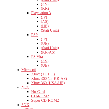
(AS)
(KR)
Playstation 3
(JP)
(AS)
(UE)
(Stati Uniti)
PSP
(JP)
(UE)
(Stati Uniti)
(KR-AS)
PS Vita
(AS)
(UE)
Microsoft
Xbox (TUTTI)
Xbox 360 (JP-KR-AS)
Xbox 360 (USA-UE)
NEC
Hu-Card
CD-ROM2
Super CD-ROM2
SNK