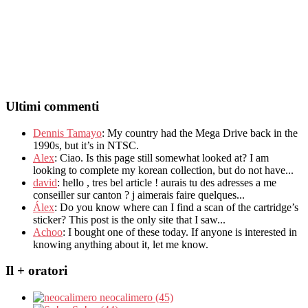
Ultimi commenti
Dennis Tamayo
:
My country had the Mega Drive back in the
1990s
,
but it’s in NTSC
.
Alex
: Ciao.
Is this page still somewhat looked at
?
I am
looking to complete my korean collection
,
but do not have..
.
david
:
hello
,
tres bel article
!
aurais tu des adresses a me
conseiller sur canton
?
j aimerais faire quelques..
.
Álex
: Do you know where can I find a scan of the cartridge’s
sticker? This post is the only site that I saw...
Achoo
: I bought one of these today. If anyone is interested in
knowing anything about it, let me know.
Il + oratori
neocalimero (45)