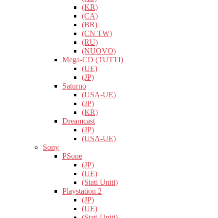
(KR)
(CA)
(BR)
(CN TW)
(RU)
(NUOVO)
Mega-CD (TUTTI)
(UE)
(JP)
Saturno
(USA-UE)
(JP)
(KR)
Dreamcast
(JP)
(USA-UE)
Sony
PSone
(JP)
(UE)
(Stati Uniti)
Playstation 2
(JP)
(UE)
(Stati Uniti)