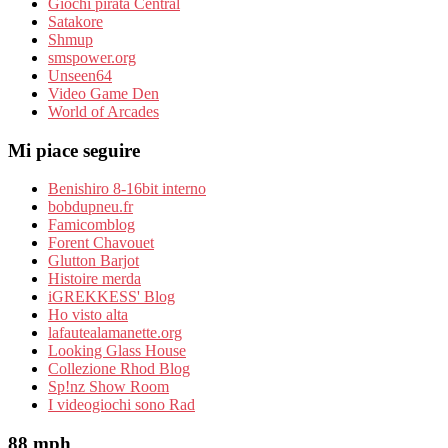
Giochi pirata Central
Satakore
Shmup
smspower.org
Unseen64
Video Game Den
World of Arcades
Mi piace seguire
Benishiro 8-16bit interno
bobdupneu.fr
Famicomblog
Forent Chavouet
Glutton Barjot
Histoire merda
iGREKKESS' Blog
Ho visto alta
lafautealamanette.org
Looking Glass House
Collezione Rhod Blog
Sp!nz Show Room
I videogiochi sono Rad
88 mph