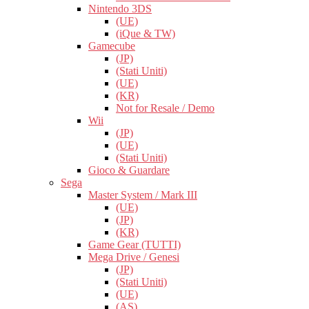
Nintendo 3DS
(UE)
(iQue & TW)
Gamecube
(JP)
(Stati Uniti)
(UE)
(KR)
Not for Resale / Demo
Wii
(JP)
(UE)
(Stati Uniti)
Gioco & Guardare
Sega
Master System / Mark III
(UE)
(JP)
(KR)
Game Gear (TUTTI)
Mega Drive / Genesi
(JP)
(Stati Uniti)
(UE)
(AS)