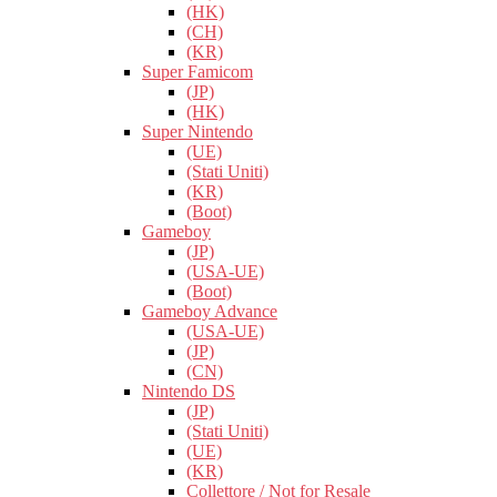
(HK)
(CH)
(KR)
Super Famicom
(JP)
(HK)
Super Nintendo
(UE)
(Stati Uniti)
(KR)
(Boot)
Gameboy
(JP)
(USA-UE)
(Boot)
Gameboy Advance
(USA-UE)
(JP)
(CN)
Nintendo DS
(JP)
(Stati Uniti)
(UE)
(KR)
Collettore / Not for Resale