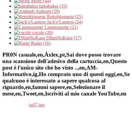
Sp!nz (44)
bababaloo (33)
Ambseb (29)
Retroblogueur (25)
Jack'o'Lantern (24)
Linanounette (21)
cocole (20)
DIlanNoKaze (17)
Radaj (16)
PR0N casuale,en,Àxlex,pt,Sai dove posso trovare
una scansione dell'adesivo della cartuccia,en,Questo
post è l'unico sito che ho visto ..,en,AM-
Informativo,ig,Ho comprato uno di questi oggi,en,Se
qualcuno è interessato a sapere qualcosa al
riguardo,en,fammi sapere,en,Selezionare il
mese,en,Tweet,en,Iscriviti al mio canale YouTube,en