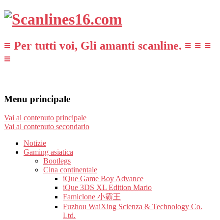
≡ Per tutti voi, Gli amanti scanline. ≡ ≡ ≡
≡
Menu principale
Vai al contenuto principale
Vai al contenuto secondario
Notizie
Gaming asiatica
Bootlegs
Cina continentale
iQue Game Boy Advance
iQue 3DS XL Edition Mario
Famiclone 小霸王
Fuzhou WaiXing Scienza & Technology Co.
Ltd.