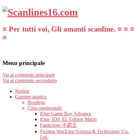
≡ Per tutti voi, Gli amanti scanline. ≡ ≡ ≡
≡
Menu principale
Vai al contenuto principale
Vai al contenuto secondario
Notizie
Gaming asiatica
Bootlegs
Cina continentale
iQue Game Boy Advance
iQue 3DS XL Edition Mario
Famiclone 小霸王
Fuzhou WaiXing Scienza & Technology Co.
Ltd.