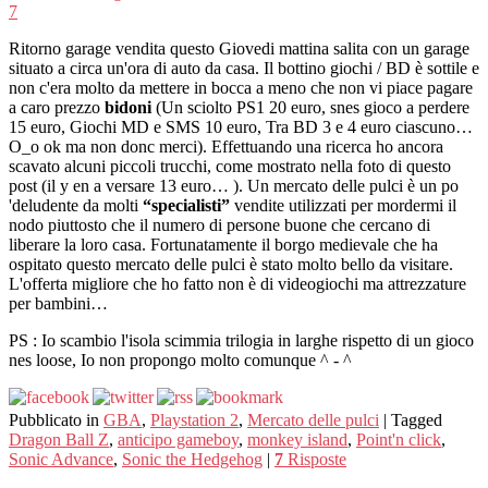
7
Ritorno garage vendita questo Giovedi mattina salita con un garage
situato a circa un'ora di auto da casa. Il bottino giochi / BD è sottile e
non c'era molto da mettere in bocca a meno che non vi piace pagare
a caro prezzo
bidoni
(Un sciolto PS1 20 euro, snes gioco a perdere
15 euro, Giochi MD e SMS 10 euro, Tra BD 3 e 4 euro ciascuno…
O_o ok ma non donc merci). Effettuando una ricerca ho ancora
scavato alcuni piccoli trucchi, come mostrato nella foto di questo
post (il y en a versare 13 euro… ). Un mercato delle pulci è un po
'deludente da molti
“specialisti”
vendite utilizzati per mordermi il
nodo piuttosto che il numero di persone buone che cercano di
liberare la loro casa. Fortunatamente il borgo medievale che ha
ospitato questo mercato delle pulci è stato molto bello da visitare.
L'offerta migliore che ho fatto non è di videogiochi ma attrezzature
per bambini…
PS : Io scambio l'isola scimmia trilogia in larghe rispetto di un gioco
nes loose, Io non propongo molto comunque ^ - ^
Pubblicato in
GBA
,
Playstation 2
,
Mercato delle pulci
|
Tagged
Dragon Ball Z
,
anticipo gameboy
,
monkey island
,
Point'n click
,
Sonic Advance
,
Sonic the Hedgehog
|
7
Risposte