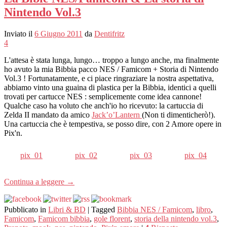
Nintendo Vol.3
Inviato il
6 Giugno 2011
da
Dentifritz
4
L'attesa è stata lunga, lungo… troppo a lungo anche, ma finalmente
ho avuto la mia Bibbia pacco NES / Famicom + Storia di Nintendo
Vol.3 ! Fortunatamente, e ci piace ringraziare la nostra aspettativa,
abbiamo vinto una guaina di plastica per la Bibbia, identici a quelli
trovati per cartucce NES : semplicemente come idea cannone!
Qualche caso ha voluto che anch'io ho ricevuto: la cartuccia di
Zelda II mandato da amico
Jack’o’Lantern
(Non ti dimenticherò!).
Una cartuccia che è tempestiva, se posso dire, con 2 Amore opere in
Pix'n.
pix_01
pix_02
pix_03
pix_04
Continua a leggere
→
Pubblicato in
Libri & BD
|
Tagged
Bibbia NES / Famicom
,
libro
,
Famicom
,
Famicom bibbia
,
gole florent
,
storia della nintendo vol.3
,