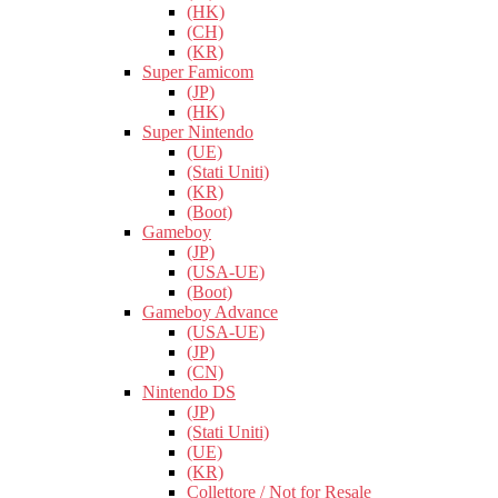
(HK)
(CH)
(KR)
Super Famicom
(JP)
(HK)
Super Nintendo
(UE)
(Stati Uniti)
(KR)
(Boot)
Gameboy
(JP)
(USA-UE)
(Boot)
Gameboy Advance
(USA-UE)
(JP)
(CN)
Nintendo DS
(JP)
(Stati Uniti)
(UE)
(KR)
Collettore / Not for Resale