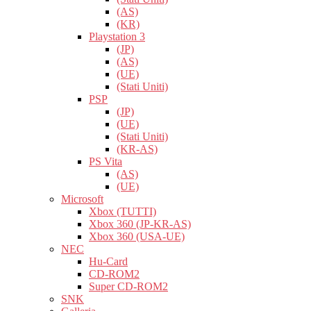
(AS)
(KR)
Playstation 3
(JP)
(AS)
(UE)
(Stati Uniti)
PSP
(JP)
(UE)
(Stati Uniti)
(KR-AS)
PS Vita
(AS)
(UE)
Microsoft
Xbox (TUTTI)
Xbox 360 (JP-KR-AS)
Xbox 360 (USA-UE)
NEC
Hu-Card
CD-ROM2
Super CD-ROM2
SNK