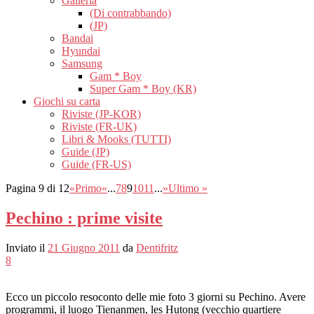
Galleria
(Di contrabbando)
(JP)
Bandai
Hyundai
Samsung
Gam * Boy
Super Gam * Boy (KR)
Giochi su carta
Riviste (JP-KOR)
Riviste (FR-UK)
Libri & Mooks (TUTTI)
Guide (JP)
Guide (FR-US)
Pagina 9 di 12
«Primo
«
...
7
8
9
10
11
...
»
Ultimo »
Pechino : prime visite
Inviato il
21 Giugno 2011
da
Dentifritz
8
Ecco un piccolo resoconto delle mie foto 3 giorni su Pechino. Avere
programmi, il luogo Tienanmen, les Hutong (vecchio quartiere