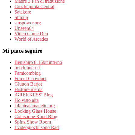
Madre 3 Fan di traduzione
Giochi pirata Central
Satakore
Shmup
smspower.org
Unseen64
Video Game Den
World of Arcades
Mi piace seguire
Benishiro 8-16bit interno
bobdupneu.fr
Famicomblog
Forent Chavouet
Glutton Barjot
Histoire merda
iGREKKESS' Blog
Ho visto alta
lafautealamanette.org
Looking Glass House
Collezione Rhod Blog
Sp!nz Show Room
I videogiochi sono Rad