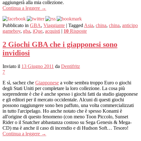
aggiungerà alla mia collezione.
Continua a leggere
→
Pubblicato in
GBA
,
Viaggiante
|
Tagged
Asia
,
china
,
china
,
anticipo
gameboy
,
gba
,
iQue
,
acquisti
|
10
Risposte
2 Giochi GBA che i giapponesi sono
invidiosi
Inviato il
13 Giugno 2011
da
Dentifritz
7
E sì, sachez che
Giapponese
a volte sembra troppo Euro o giochi
degli Stati Uniti per completare la loro collezione. La cosa più
sorprendente è che è anche spesso i giochi fatti da studio giapponese
e gli editori per il mercato occidentale. Alcuni di questi giochi
possono raggiungere sono ben paffuto, una volta commercializzati
in tutto l'arcipelago. Ho anche notato che è spesso Konami è
all'origine di questo fenomeno (con meno Toon Piccolo, Sunset
Rider o il Snatcher abbastanza costoso su Sega Genesis & Mega-
CD) ma è anche il caso di incendio e di Hudson Soft… Tesoro!
Continua a leggere
→