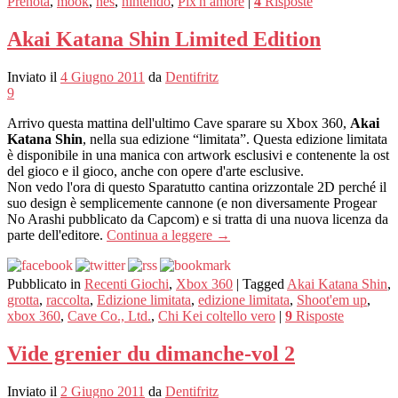
Prenota
,
mook
,
nes
,
nintendo
,
Pix'n amore
|
4
Risposte
Akai Katana Shin Limited Edition
Inviato il
4 Giugno 2011
da
Dentifritz
9
Arrivo questa mattina dell'ultimo Cave sparare su Xbox 360,
Akai
Katana Shin
, nella sua edizione “limitata”. Questa edizione limitata
è disponibile in una manica con artwork esclusivi e contenente la ost
del gioco e il gioco, anche con opere d'arte esclusive.
Non vedo l'ora di questo Sparatutto cantina orizzontale 2D perché il
suo design è semplicemente cannone (e non diversamente Progear
No Arashi pubblicato da Capcom) e si tratta di una nuova licenza da
parte dell'editore.
Continua a leggere
→
Pubblicato in
Recenti Giochi
,
Xbox 360
|
Tagged
Akai Katana Shin
,
grotta
,
raccolta
,
Edizione limitata
,
edizione limitata
,
Shoot'em up
,
xbox 360
,
Cave Co., Ltd.
,
Chi Kei coltello vero
|
9
Risposte
Vide grenier du dimanche-vol 2
Inviato il
2 Giugno 2011
da
Dentifritz