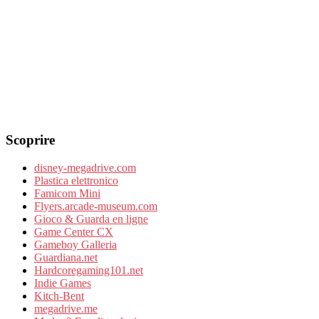
Scoprire
disney-megadrive.com
Plastica elettronico
Famicom Mini
Flyers.arcade-museum.com
Gioco & Guarda en ligne
Game Center CX
Gameboy Galleria
Guardiana.net
Hardcoregaming101.net
Indie Games
Kitch-Bent
megadrive.me