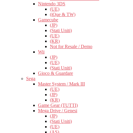
Nintendo 3DS
(UE)
(iQue & TW)
Gamecube
(JP)
(Stati Uniti)
(UE)
(KR)
Not for Resale / Demo
Wii
(JP)
(UE)
(Stati Uniti)
Gioco & Guardare
Sega
Master System / Mark III
(UE)
(JP)
(KR)
Game Gear (TUTTI)
Mega Drive / Genesi
(JP)
(Stati Uniti)
(UE)
(AS)