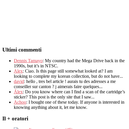
Ultimi commenti
Dennis Tamayo
:
My country had the Mega Drive back in the
1990s
,
but it’s in NTSC
.
Alex
: Ciao.
Is this page still somewhat looked at
?
I am
looking to complete my korean collection
,
but do not have..
.
david
:
hello
,
tres bel article
!
aurais tu des adresses a me
conseiller sur canton
?
j aimerais faire quelques..
.
Álex
: Do you know where can I find a scan of the cartridge’s
sticker? This post is the only site that I saw...
Achoo
: I bought one of these today. If anyone is interested in
knowing anything about it, let me know.
Il + oratori