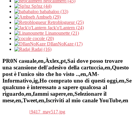
neocalimero (45)
Sp!nz (44)
bababaloo (33)
Ambseb (29)
Retroblogueur (25)
Jack'o'Lantern (24)
Linanounette (21)
cocole (20)
DIlanNoKaze (17)
Radaj (16)
PR0N casuale,en,Àxlex,pt,Sai dove posso trovare
una scansione dell'adesivo della cartuccia,en,Questo
post è l'unico sito che ho visto ..,en,AM-
Informativo,ig,Ho comprato uno di questi oggi,en,Se
qualcuno è interessato a sapere qualcosa al
riguardo,en,fammi sapere,en,Selezionare il
mese,en,Tweet,en,Iscriviti al mio canale YouTube,en