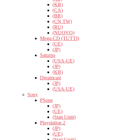
(KR)
(CA)
(BR)
(CN TW)
(RU)
(NUOVO)
Mega-CD (TUTTI)
(UE)
(JP)
Saturno
(USA-UE)
(JP)
(KR)
Dreamcast
(JP)
(USA-UE)
Sony
PSone
(JP)
(UE)
(Stati Uniti)
Playstation 2
(JP)
(UE)
(Stati Uniti)