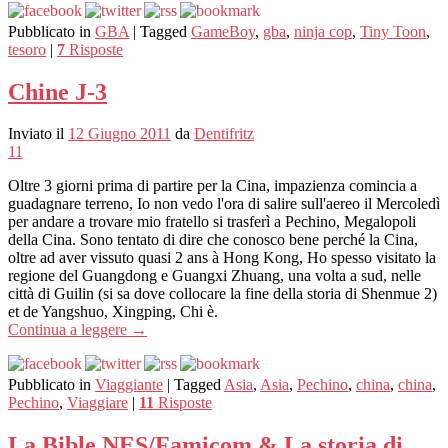
Pubblicato in
GBA
|
Tagged
GameBoy
,
gba
,
ninja cop
,
Tiny Toon
,
tesoro
|
7
Risposte
Chine J-3
Inviato il
12 Giugno 2011
da
Dentifritz
11
Oltre 3 giorni prima di partire per la Cina, impazienza comincia a
guadagnare terreno, Io non vedo l'ora di salire sull'aereo il Mercoledì
per andare a trovare mio fratello si trasferì a Pechino, Megalopoli
della Cina. Sono tentato di dire che conosco bene perché la Cina,
oltre ad aver vissuto quasi 2 ans à Hong Kong, Ho spesso visitato la
regione del Guangdong e Guangxi Zhuang, una volta a sud, nelle
città di Guilin (si sa dove collocare la fine della storia di Shenmue 2)
et de Yangshuo, Xingping, Chi è.
Continua a leggere
→
Pubblicato in
Viaggiante
|
Tagged
Asia
,
Asia
,
Pechino
,
china
,
china
,
Pechino
,
Viaggiare
|
11
Risposte
La Bible NES/Famicom & La storia di