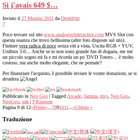
Si j'avais 649 $…
Inviato il
27 Maggio 2011
da
Dentifritz
7
Poco trovare sul sito
www.analogueinteractive.com
MVS Slot con
questa usanza che trovo bellissima (altre foto disposte sul sito).
Finiture
vera radica di noce
senza viti a vista, Uscita RGB + YUV,
Unibios 3.0… Anche se io non sono grande fan di dogana, me me
un piccolo sogno mi fa e mi ricorda un po 'DVD Totoro… è molto
costoso, ma anche molto elegante, che ne pensate?
Per finanziare l'acquisto, è possibile inviare le vostre donazioni, se si
desidera
Pubblicato in
Neo Geo
|
Tagged
Arcade
,
Jamma
,
mvs
,
Neo Geo
,
NeoGeo
,
snk
|
7
Risposte
Pagina 9 di 12
«Primo
«
...
7
8
9
10
11
...
»
Ultimo »
Traduzione