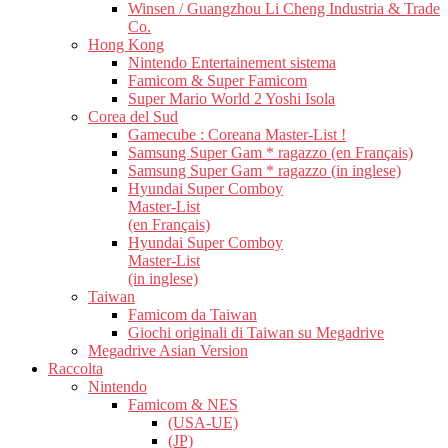
Winsen / Guangzhou Li Cheng Industria & Trade
Co.
Hong Kong
Nintendo Entertainement sistema
Famicom & Super Famicom
Super Mario World 2 Yoshi Isola
Corea del Sud
Gamecube : Coreana Master-List !
Samsung Super Gam * ragazzo (en Français)
Samsung Super Gam * ragazzo (in inglese)
Hyundai Super Comboy
Master-List
(en Français)
Hyundai Super Comboy
Master-List
(in inglese)
Taiwan
Famicom da Taiwan
Giochi originali di Taiwan su Megadrive
Megadrive Asian Version
Raccolta
Nintendo
Famicom & NES
(USA-UE)
(JP)