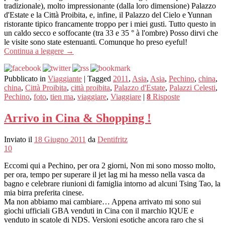
tradizionale), molto impressionante (dalla loro dimensione) Palazzo
d'Estate e la Città Proibita, e, infine, il Palazzo del Cielo e Yunnan
ristorante tipico francamente troppo per i miei gusti. Tutto questo in
un caldo secco e soffocante (tra 33 e 35 ° à l'ombre) Posso dirvi che
le visite sono state estenuanti. Comunque ho preso eyeful!
Continua a leggere
→
Pubblicato in
Viaggiante
|
Tagged
2011
,
Asia
,
Asia
,
Pechino
,
china
,
china
,
Città Proibita
,
città proibita
,
Palazzo d'Estate
,
Palazzi Celesti
,
Pechino
,
foto
,
tien ma
,
viaggiare
,
Viaggiare
|
8
Risposte
Arrivo in Cina & Shopping !
Inviato il
18 Giugno 2011
da
Dentifritz
10
Eccomi qui a Pechino, per ora 2 giorni, Non mi sono mosso molto,
per ora, tempo per superare il jet lag mi ha messo nella vasca da
bagno e celebrare riunioni di famiglia intorno ad alcuni Tsing Tao, la
mia birra preferita cinese.
Ma non abbiamo mai cambiare… Appena arrivato mi sono sui
giochi ufficiali GBA venduti in Cina con il marchio IQUE e
venduto in scatole di NDS. Versioni esotiche ancora raro che si