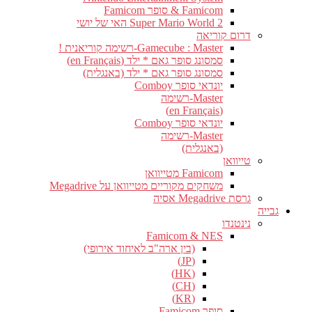
Famicom & סופר Famicom
Super Mario World 2 האי של יושי
דרום קוריאה
Gamecube : Master-רשימה קוריאנית !
סמסונג סופר גאם * ילד (en Français)
סמסונג סופר גאם * ילד (באנגלית)
יונדאי סופר Comboy
Master-רשימה
(en Français)
יונדאי סופר Comboy
Master-רשימה
(באנגלית)
טייוואן
Famicom מטייוואן
משחקים מקוריים מטייוואן על Megadrive
גרסת Megadrive אסיה
גבייה
נינטנדו
Famicom & NES
(בין ארה"ב לאיחוד אירופי)
(JP)
(HK)
(CH)
(KR)
סופר Famicom