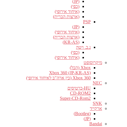
(JP)
(כפי)
(איחוד אירופי)
(ארצות הברית)
PSP
(JP)
(איחוד אירופי)
(ארצות הברית)
(KR-AS)
נ.ב. ויטה
(כפי)
(איחוד אירופי)
מיקרוסופט
Xbox (הכל)
Xbox 360 (JP-KR-AS)
Xbox 360 (בין ארה"ב לאיחוד אירופי)
NEC
HU-כרטיסים
CD-ROM2
Super-CD-Rom2
SNK
ארקייד
(Bootleg)
(JP)
Bandai