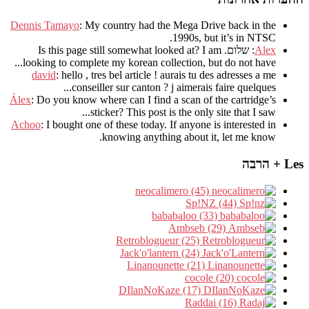
Dennis Tamayo
:
My country had the Mega Drive back in the
.
1990s
,
but it’s in NTSC
Alex
: שלום.
I am
?
Is this page still somewhat looked at
.
looking to complete my korean collection
,
but do not have..
david
:
hello
,
tres bel article
!
aurais tu des adresses a me
.
conseiller sur canton
?
j aimerais faire quelques..
Álex
: Do you know where can I find a scan of the cartridge’s
sticker? This post is the only site that I saw...
Achoo
: I bought one of these today. If anyone is interested in
knowing anything about it, let me know.
Les + הרבה
neocalimero (45)
Sp!NZ (44)
bababaloo (33)
Ambseb (29)
Retroblogueur (25)
Jack'o'lantern (24)
Linanounette (21)
cocole (20)
DIlanNoKaze (17)
Raddai (16)