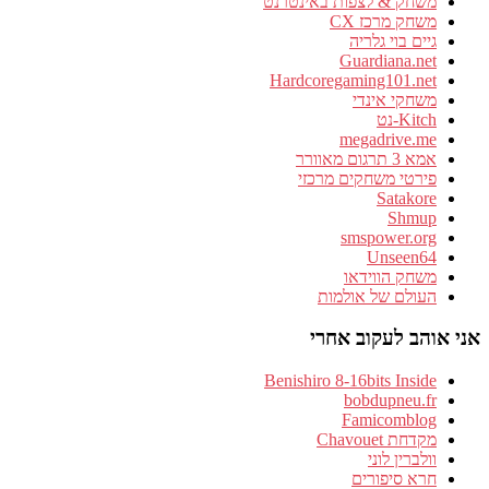
משחק & לצפות באינטרנט
משחק מרכז CX
גיים בוי גלריה
Guardiana.net
Hardcoregaming101.net
משחקי אינדי
Kitch-נט
megadrive.me
אמא 3 תרגום מאוורר
פירטי משחקים מרכזי
Satakore
Shmup
smspower.org
Unseen64
משחק הווידאו
העולם של אולמות
אני אוהב לעקוב אחרי
Benishiro 8-16bits Inside
bobdupneu.fr
Famicomblog
מקדחת Chavouet
וולברין לוני
חרא סיפורים