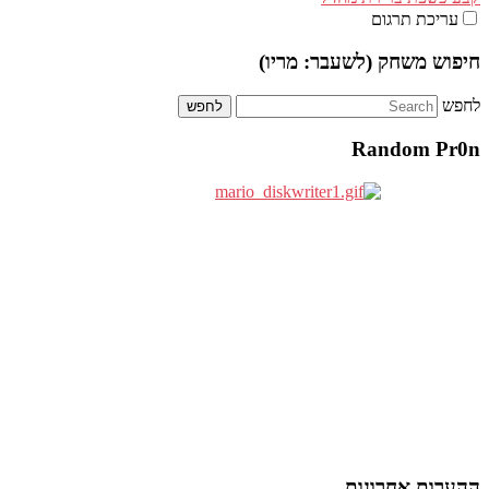
עריכת תרגום
חיפוש משחק (לשעבר: מריו)
לחפש
Random Pr0n
ההערות אחרונות