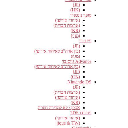
(JP)
(HK)
סופר נינטנדו
(איחוד אירופי)
(ארצות הברית)
(KR)
(מגף)
גיים בוי
(JP)
(בין ארה"ב לאיחוד אירופי)
(מגף)
Advance גיים בוי
(בין ארה"ב לאיחוד אירופי)
(JP)
(CN)
Nintendo DS
(JP)
(ארצות הברית)
(איחוד אירופי)
(KR)
אספן / לא למכירה חוזרת
נינטנדו 3DS
(איחוד אירופי)
(ique & TW)