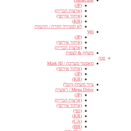
Gamecube
(JP)
(ארצות הברית)
(איחוד אירופי)
(KR)
לא למכירה חוזרת / הדגמות
Wii
(JP)
(איחוד אירופי)
(ארצות הברית)
משחק & לצפות
סגה
מאסטר מערכת / Mark III
(איחוד אירופי)
(JP)
(KR)
ציוד משחק (הכל)
Mega Drive / ראשית
(JP)
(ארצות הברית)
(איחוד אירופי)
(כפי)
(KR)
(CA)
(BR)