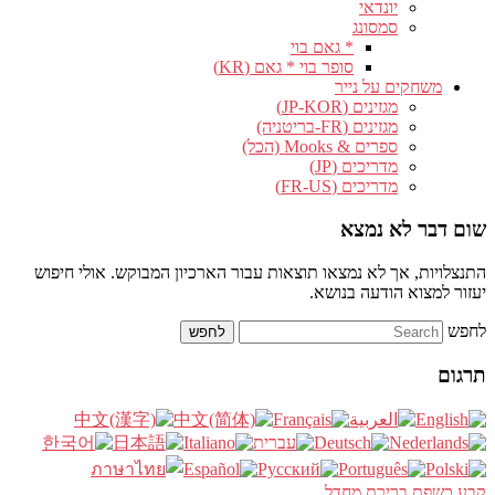
יונדאי
סמסונג
* גאם בוי
סופר בוי * גאם (KR)
משחקים על נייר
מגזינים (JP-KOR)
מגזינים (FR-בריטניה)
ספרים & Mooks (הכל)
מדריכים (JP)
מדריכים (FR-US)
שום דבר לא נמצא
התנצלויות, אך לא נמצאו תוצאות עבור הארכיון המבוקש. אולי חיפוש
יעזור למצוא הודעה בנושא.
לחפש
תרגום
קבע כשפת ברירת מחדל