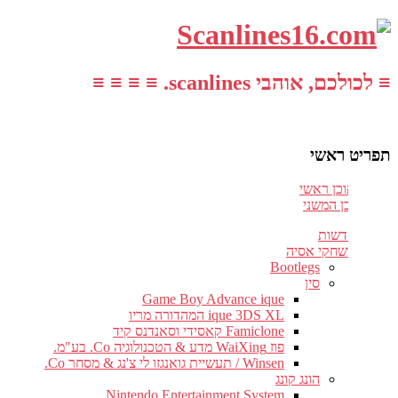
≡ לכולכם, אוהבי scanlines. ≡ ≡ ≡ ≡
תפריט ראשי
עבור לתוכן ראשי
דלג לתוכן המשני
חדשות
משחקי אסיה
Bootlegs
סין
Game Boy Advance ique
ique 3DS XL המהדורה מריו
Famiclone קאסידי וסאנדנס קיד
פוז WaiXing מדע & הטכנולוגיה Co. בע"מ.
Winsen / תעשיית גואנגזו לי צ'נג & מסחר Co.
הונג קונג
Nintendo Entertainment System