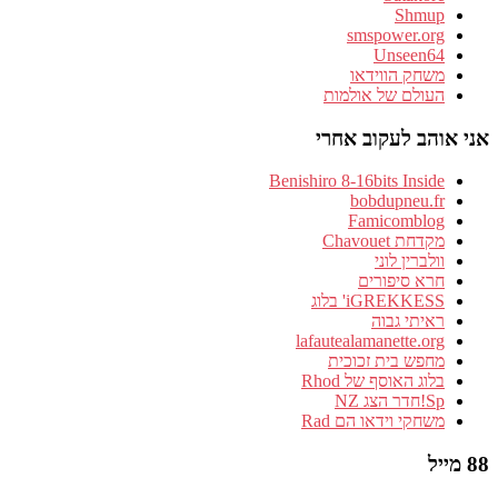
Shmup
smspower.org
Unseen64
משחק הווידאו
העולם של אולמות
אני אוהב לעקוב אחרי
Benishiro 8-16bits Inside
bobdupneu.fr
Famicomblog
מקדחת Chavouet
וולברין לוני
חרא סיפורים
iGREKKESS' בלוג
ראיתי גבוה
lafautealamanette.org
מחפש בית זכוכית
בלוג האוסף של Rhod
Sp!חדר הצג NZ
משחקי וידאו הם Rad
88 מייל