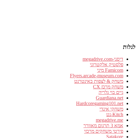
לגלות
דיסני-megadrive.com
פלסטיק אלקטרוני
Famicom מיני
Flyers.arcade-museum.com
משחק & לצפות באינטרנט
משחק מרכז CX
גיים בוי גלריה
Guardiana.net
Hardcoregaming101.net
משחקי אינדי
Kitch-נט
megadrive.me
אמא 3 תרגום מאוורר
פירטי משחקים מרכזי
Satakore