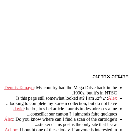
ההערות אחרונות
Dennis Tamayo
:
My country had the Mega Drive back in the
.
1990s
,
but it’s in NTSC
Alex
: שלום.
I am
?
Is this page still somewhat looked at
.
looking to complete my korean collection
,
but do not have..
david
:
hello
,
tres bel article
!
aurais tu des adresses a me
.
conseiller sur canton
?
j aimerais faire quelques..
Álex
: Do you know where can I find a scan of the cartridge’s
sticker? This post is the only site that I saw...
Achoo
: I bought one of these today. If anyone is interested in