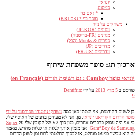
יונדאי
סמסונג
* גאם בוי
סופר בוי * גאם (KR)
משחקים על נייר
מגזינים (JP-KOR)
מגזינים (FR-בריטניה)
ספרים & Mooks (הכל)
מדריכים (JP)
מדריכים (FR-US)
ארכיון תג:
סופר משפחת שיתוף
יונדאי סופר Comboy : גם רשימת הורים (en Français)
פורסם ב
5 מרץ 2013
על ידי
Dentifritz
9
בן לשנים הקודמות, אני הצגתי כאן כמה
משחקי נינטנדו שפורסמו על ידי
סופר הדרום הקוריאני יונדאי
. מן, אני לא מעודכן בדפים של האוסף שלי,
כי אני היה עסוק בדברים אחרים, כגון סוף V2 של הקובץ שלי על
Super
Gam*Boy de Samsung
, אני מזמין אותך לגלות או לגלות מחדש. מאמר
זה הוא עכשיו כמעט מוחלט, אז לבסוף החלטתי לתת זמן לשוק הדרום