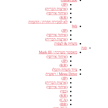
Gamecube
(JP)
(ארצות הברית)
(איחוד אירופי)
(KR)
לא למכירה חוזרת / הדגמות
Wii
(JP)
(איחוד אירופי)
(ארצות הברית)
משחק & לצפות
סגה
מאסטר מערכת / Mark III
(איחוד אירופי)
(JP)
(KR)
ציוד משחק (הכל)
Mega Drive / ראשית
(JP)
(ארצות הברית)
(איחוד אירופי)
(כפי)
(KR)
(CA)
(BR)