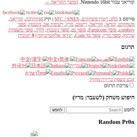
קוריאני עבור Nintendo 16bit.
המשך הקריאה
→
פורסם ב
בלוג
,
רטרו משחקים
,
SFC / SNES
|
תייג
16חתיכה
,
קוריאני
,
משחקים
,
יונדאי
,
קוריאה
,
רישום
,
מריו
,
רשימת אב
,
נינטנדו
,
סופר
comboy
,
סופר Famicom
,
סופר נס
,
סופר נינטנדו
,
זלדה
,
סופר משפחת
שיתוף
,
סופר מריו
,
סופר בוי Com
,
יונדאי אלקטרוניקה
|
9
תגובות
תרגום
קבע כשפת ברירת מחדל
עריכת תרגום
חיפוש משחק (לשעבר: מריו)
לחפש
Random Pr0n