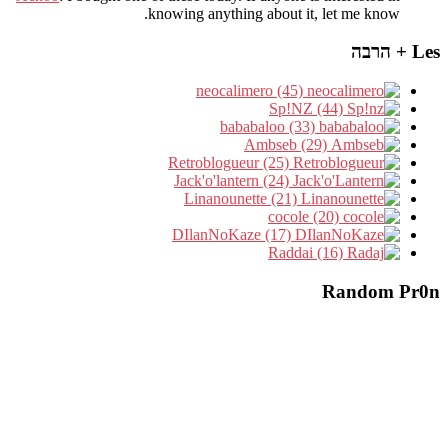
knowing anything about it, let me know.
Les + הרבה
neocalimero (45)
Sp!NZ (44)
bababaloo (33)
Ambseb (29)
Retroblogueur (25)
Jack'o'lantern (24)
Linanounette (21)
cocole (20)
DIlanNoKaze (17)
Raddai (16)
Random Pr0n