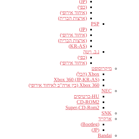
(JP)
(כפי)
(איחוד אירופי)
(ארצות הברית)
PSP
(JP)
(איחוד אירופי)
(ארצות הברית)
(KR-AS)
נ.ב. ויטה
(כפי)
(איחוד אירופי)
מיקרוסופט
Xbox (הכל)
Xbox 360 (JP-KR-AS)
Xbox 360 (בין ארה"ב לאיחוד אירופי)
NEC
HU-כרטיסים
CD-ROM2
Super-CD-Rom2
SNK
ארקייד
(Bootleg)
(JP)
Bandai