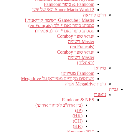
Famicom & סופר Famicom
Super Mario World 2 האי של יושי
דרום קוריאה
Gamecube : Master-רשימה קוריאנית !
סמסונג סופר גאם * ילד (en Français)
סמסונג סופר גאם * ילד (באנגלית)
יונדאי סופר Comboy
Master-רשימה
(en Français)
יונדאי סופר Comboy
Master-רשימה
(באנגלית)
טייוואן
Famicom מטייוואן
משחקים מקוריים מטייוואן על Megadrive
גרסת Megadrive אסיה
גבייה
נינטנדו
Famicom & NES
(בין ארה"ב לאיחוד אירופי)
(JP)
(HK)
(CH)
(KR)
סופר Famicom