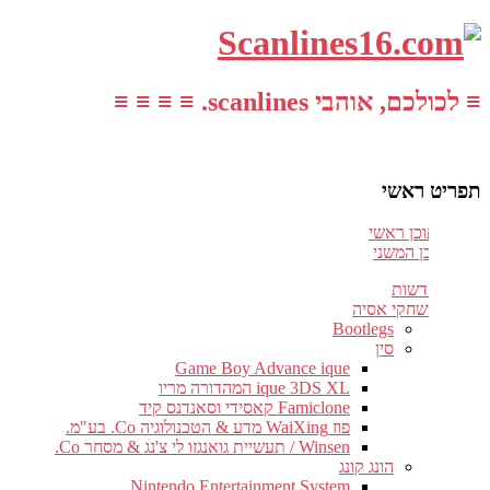
≡ לכולכם, אוהבי scanlines. ≡ ≡ ≡ ≡
תפריט ראשי
עבור לתוכן ראשי
דלג לתוכן המשני
חדשות
משחקי אסיה
Bootlegs
סין
Game Boy Advance ique
ique 3DS XL המהדורה מריו
Famiclone קאסידי וסאנדנס קיד
פוז WaiXing מדע & הטכנולוגיה Co. בע"מ.
Winsen / תעשיית גואנגזו לי צ'נג & מסחר Co.
הונג קונג
Nintendo Entertainment System