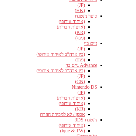
(JP)
(HK)
סופר נינטנדו
(איחוד אירופי)
(ארצות הברית)
(KR)
(מגף)
גיים בוי
(JP)
(בין ארה"ב לאיחוד אירופי)
(מגף)
Advance גיים בוי
(בין ארה"ב לאיחוד אירופי)
(JP)
(CN)
Nintendo DS
(JP)
(ארצות הברית)
(איחוד אירופי)
(KR)
אספן / לא למכירה חוזרת
נינטנדו 3DS
(איחוד אירופי)
(ique & TW)