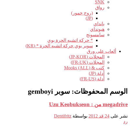
SNK
رواق
(روج خمور)
(JP)
بانداي
هيونداي
سامسونج
* حركة اتشيه الحرة بوي
سوبر بوي حركة اتشيه الحرة * (KR)
ألعاب على ورق
المجلات (JP-KOR)
المجلات (FR-UK)
كتب & Mooks (ALL)
أدلة (JP)
أدلة (FR-US)
الوسم المحفوظات:
سوبر gemboyi
megadrive من : Uzu Keobukseon
نشر على
24 قد 2012
بواسطة
Dentifritz
رد