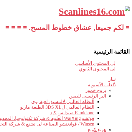
≡ لكم جميعا, عشاق خطوط المسح. ≡ ≡ ≡ ≡
القائمة الرئيسية
تخطي إلى المحتوى الأساسي
تخطي إلى المحتوى الثانوي
أخبار
الألعاب الآسيوية
يروج خمور
البر الرئيسى للصين
النظام العالمي لالمسبق لعبة بوي
النظام العالمي ل3DS XL الطبعة ماريو
Famiclone صندانس كيد
فوتشو WaiXing العلوم & شركة تكنولوجيا. المحدودة.
Winsen / قوانغتشو الصناعة لى تشنغ & شركة التجارة.
هونغ كونغ