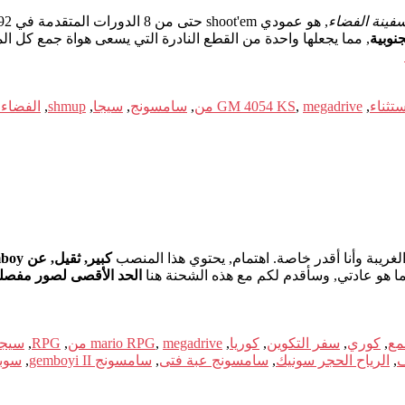
فينة الفضاء
نوبية
ستثناء
,
megadrive من
,
GM 4054 KS
,
سامسونج
,
سيجا
,
shmup
,
الفضاء 
 الغريبة وأنا أقدر خاصة. اهتمام, يحتوي هذا المنصب
كبير, ثقيل, عن Super Comboy
ما هو عادتي, وسأقدم لكم مع هذه الشحنة هنا
الحد الأقصى لصور مفصل
مع
,
كوري
,
سفر التكوين
,
كوريا
,
megadrive من
,
mario RPG
,
RPG
,
سيجا
ف
,
الرياح الحجر سونيك
,
سامسونج عبة فتى
,
سامسونج gemboyi II
,
سوبر oyi