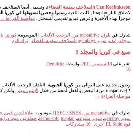
Uzu Keobukseon (السلاحف سفينة الفضاء)
, وتسمى أيضا
السلاحف س
لاطلاق النار Toaplan, كانت اللعبة
رسميا وحصريا تسويقها في كوريا الج
موجزا لهذه الأخيرة وعرض فيديو تقديمي لنسختي.
مواصلة القراءة
→
شارك في
بلوق
,
megadrive من
,
الرجعية الألعاب
|
الموسومة
كوري
,
با
ميجا درايف
,
سوبر gemboyi
,
السلاحف سفينة الفضاء
|
ترك الرد
صنع في كوريا والمجلد 5
نشر على
18 سبتمبر 2011
بواسطة
Dentifritz
10
وصول جديدة على التوالى من
كوريا الجنوبية
, البلدان الرجعية الألعاب
*
(megadrive من). البعض بالفعل لمحة من خلال
الإثنين تويتر
, ولكن ك
مواصلة القراءة
→
شارك في
megadrive من
,
SFC / SNES
|
الموسومة
علاء الدين فتى
,
ج
سوبر gamboy
,
سوبر متنوعه
,
toaplan
,
technosoft
,
خطة توا
,
ميجا دراي
قوة III
Sujin أخرى
,
|
10
مشاركات