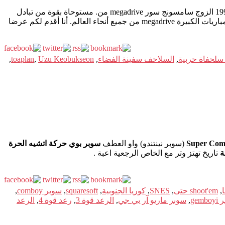
, هو عمودي shoot'em حتى من 8 الدورات المتقدمة في 1992 الزوج سامسونج سور megadrive من. مستوحاة بقوة من تبادل
, مما يجعلها واحدة من القطع النادرة التي يسعى هواة جمع كل المباريات الكبيرة megadrive من جميع أنحاء العالم. أنا أقدم لكم عرضا
سلحفاة حربية
,
السلاحف سفينة الفضاء
,
Uzu Keobukseon
,
toaplan
,
(سوبر نينتندو) واو العطف
سوبر بوي حركة اتشيه الحرة
ة
تاريخ تهتز وتر مع الخاص الرجعية اعبة .
,
shoot'em حتى
,
SNES
,
كوريا الجنوبية
,
squaresoft
,
سوبر comboy
,
gemb
,
سوبر ماريو آر بي جي
,
الرعد قوة 3
,
رعد قوة 4
,
الرعد