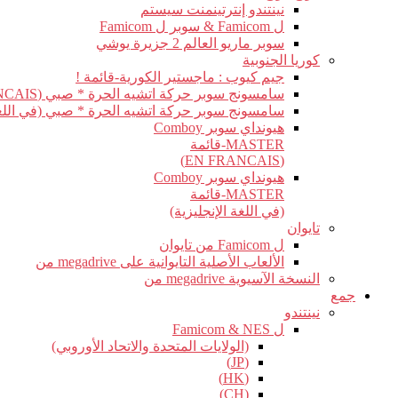
نينتندو إنترتينمنت سيستم
ل Famicom & سوبر ل Famicom
سوبر ماريو العالم 2 جزيرة يوشي
كوريا الجنوبية
جيم كيوب : ماجستير الكورية-قائمة !
سامسونج سوبر حركة اتشيه الحرة * صبي (EN FRANCAIS)
سامسونج سوبر حركة اتشيه الحرة * صبي (في اللغة 
هيونداي سوبر Comboy
MASTER-قائمة
(EN FRANCAIS)
هيونداي سوبر Comboy
MASTER-قائمة
(في اللغة الإنجليزية)
تايوان
ل Famicom من تايوان
الألعاب الأصلية التايوانية على megadrive من
النسخة الآسيوية megadrive من
جمع
نينتندو
ل Famicom & NES
(الولايات المتحدة والاتحاد الأوروبي)
(JP)
(HK)
(CH)